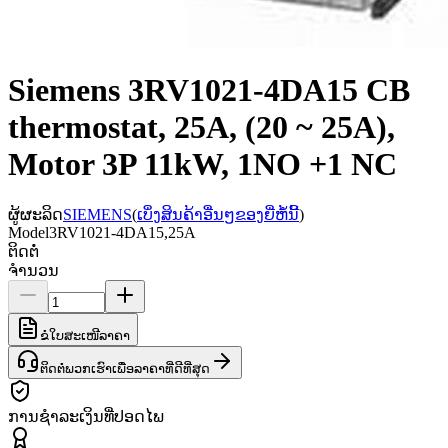
Siemens 3RV1021-4DA15 CB
thermostat, 25A, (20 ~ 25A),
Motor 3P 11kW, 1NO +1 NC
ຜູ້ຜະລິດ
SIEMENS
(
ເບິ່ງສິນຄ້າອື່ນໆຂອງຍີ່ຫໍ້ນີ້
)
Model
3RV1021-4DA15,25A
ຕິດຕໍ່
ຈຳນວນ
ຂໍໃບສະເໜີລາຄາ
ຕິດຕໍ່ພວກເຮົາເພື່ອລາຄາທີ່ດີທີ່ສຸດ
ການຊຳລະເງິນທີ່ປອດໄພ