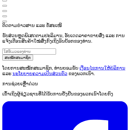
ຕິດຕາມຂ່າວສານ ແລະ ຂໍ້ສະເໜີ
ຮັບສ່ວນຫຼຸດພິເສດຕາມປະລິມານ, ອັບເດດລາຄາຂາຍສົ່ງ ແລະ ການ
ແຈ້ງເຕືອນສິນຄ້າໃໝ່ສົ່ງກົງເຖິງອິນບັອກຂອງທ່ານ.
ສະໝັກສະມາຊິກ
ໂດຍການສະໝັກສະມາຊິກ, ທ່ານຍອມຮັບ
ເງື່ອນໄຂການໃຫ້ບໍລິການ
ແລະ
ນະໂຍບາຍຄວາມເປັນສ່ວນຕົວ
ຂອງພວກເຮົາ.
ການຊ່ວຍເຫຼືໍາດ່ວນ
ເຂົ້າເຖິງຜູ້ຊ່ຽວຊານທີ່ໄດ້ຮັບການຢັ້ງຢືນຂອງພວກເຮົາໂດຍກົງ