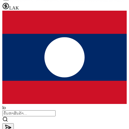
LAK
lo