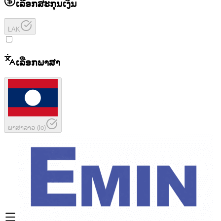
ເລືອກສະກຸນເງິນ
LAK
ເລືອກພາສາ
ພາສາລາວ
(
lo
)