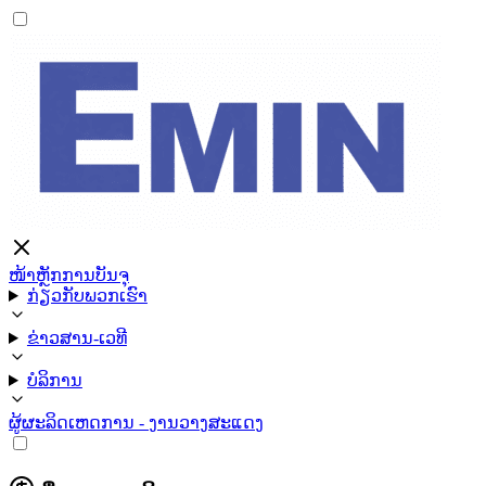
ໜ້າຫຼັກ
ການບັນຈຸ
ກ່ຽວກັບພວກເຮົາ
ຂ່າວສານ-ເວທີ
ບໍລິການ
ຜູ້ຜະລິດ
ເຫດການ - ງານວາງສະແດງ