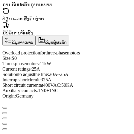
ການຮັບປະກັນຄຸນນະພາບ
ປ່ຽນ ແລະ ສົ່ງຄືນງ່າຍ
ມີບໍລິການຈັດສົ່ງ
ຂໍ້ມູນຈຳເພາະ
ຂໍ້ມູນຜູ້ຜະລິດ
Overload protection
for
three
-phase
motors
Size
:
S0
Three
-phase
motors
:
11kW
Current ratings
:
25A
Solution
to adjust
the line
:
20A
~
25A
Interrupt
short
circuit
:
325A
Short circuit current
at
400VAC
:
50KA
Auxiliary contacts
:
1N0
+
1NC
Origin:
Germany