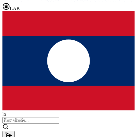
LAK
lo