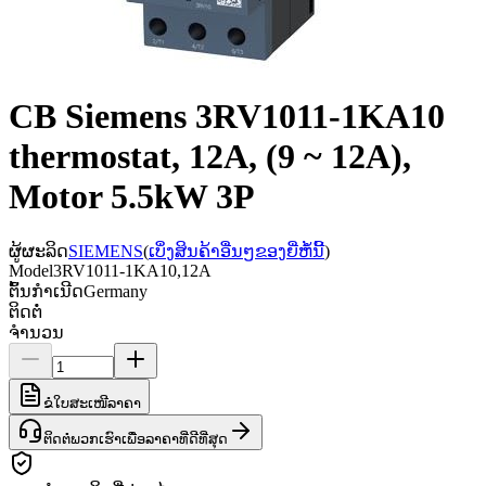
CB Siemens 3RV1011-1KA10
thermostat, 12A, (9 ~ 12A),
Motor 5.5kW 3P
ຜູ້ຜະລິດ
SIEMENS
(
ເບິ່ງສິນຄ້າອື່ນໆຂອງຍີ່ຫໍ້ນີ້
)
Model
3RV1011-1KA10,12A
ຕົ້ນກຳເນີດ
Germany
ຕິດຕໍ່
ຈຳນວນ
ຂໍໃບສະເໜີລາຄາ
ຕິດຕໍ່ພວກເຮົາເພື່ອລາຄາທີ່ດີທີ່ສຸດ