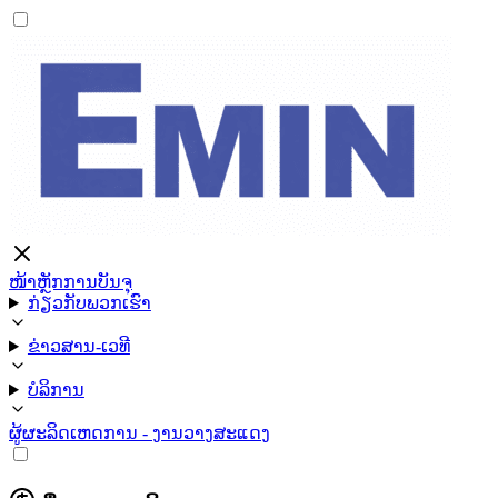
ໜ້າຫຼັກ
ການບັນຈຸ
ກ່ຽວກັບພວກເຮົາ
ຂ່າວສານ-ເວທີ
ບໍລິການ
ຜູ້ຜະລິດ
ເຫດການ - ງານວາງສະແດງ