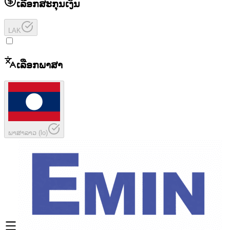
ເລືອກສະກຸນເງິນ
LAK
ເລືອກພາສາ
ພາສາລາວ
(
lo
)