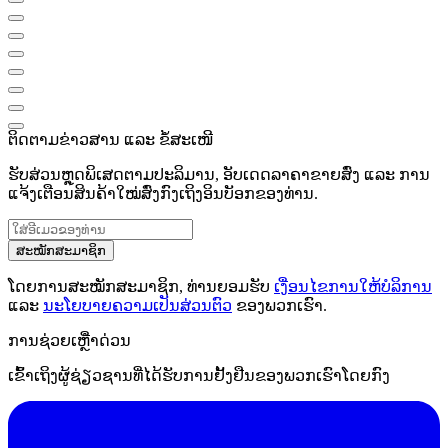
ຕິດຕາມຂ່າວສານ ແລະ ຂໍ້ສະເໜີ
ຮັບສ່ວນຫຼຸດພິເສດຕາມປະລິມານ, ອັບເດດລາຄາຂາຍສົ່ງ ແລະ ການ
ແຈ້ງເຕືອນສິນຄ້າໃໝ່ສົ່ງກົງເຖິງອິນບັອກຂອງທ່ານ.
ສະໝັກສະມາຊິກ
ໂດຍການສະໝັກສະມາຊິກ, ທ່ານຍອມຮັບ
ເງື່ອນໄຂການໃຫ້ບໍລິການ
ແລະ
ນະໂຍບາຍຄວາມເປັນສ່ວນຕົວ
ຂອງພວກເຮົາ.
ການຊ່ວຍເຫຼືໍາດ່ວນ
ເຂົ້າເຖິງຜູ້ຊ່ຽວຊານທີ່ໄດ້ຮັບການຢັ້ງຢືນຂອງພວກເຮົາໂດຍກົງ