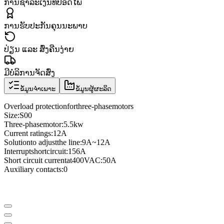
ການຊຳລະເງິນທີ່ປອດໄພ
ການຮັບປະກັນຄຸນນະພາບ
ປ່ຽນ ແລະ ສົ່ງຄືນງ່າຍ
ມີບໍລິການຈັດສົ່ງ
ຂໍ້ມູນຈຳເພາະ
ຂໍ້ມູນຜູ້ຜະລິດ
Overload protection
for
three
-phase
motors
Size
:
S00
Three
-phase
motor
:
5.5kw
Current ratings
:
12A
Solution
to adjust
the line
:
9A
~
12A
Interrupt
short
circuit
:
156A
Short circuit current
at
400VAC
:
50A
Auxiliary contacts
:
0