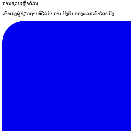
ການຊ່ວຍເຫຼືໍາດ່ວນ
ເຂົ້າເຖິງຜູ້ຊ່ຽວຊານທີ່ໄດ້ຮັບການຢັ້ງຢືນຂອງພວກເຮົາໂດຍກົງ