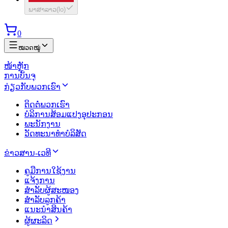
ພາສາລາວ
(
lo
)
0
ໝວດໝູ່
ໜ້າຫຼັກ
ການບັນຈຸ
ກ່ຽວກັບພວກເຮົາ
ຕິດຕໍ່ພວກເຮົາ
ບໍລິການສ້ອມແປງອຸປະກອນ
ພະນັກງານ
ວັດທະນາທຳບໍລິສັດ
ຂ່າວສານ-ເວທີ
ຄູມືການໃຊ້ງານ
ແຈ້ງການ
ສຳລັບຜູ້ສະໜອງ
ສຳລັບລູກຄ້າ
ແນະນຳສິນຄ້າ
ຜູ້ຜະລິດ