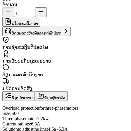
ຈຳນວນ
ຂໍໃບສະເໜີລາຄາ
ຕິດຕໍ່ພວກເຮົາເພື່ອລາຄາທີ່ດີທີ່ສຸດ
ການຊຳລະເງິນທີ່ປອດໄພ
ການຮັບປະກັນຄຸນນະພາບ
ປ່ຽນ ແລະ ສົ່ງຄືນງ່າຍ
ມີບໍລິການຈັດສົ່ງ
ຂໍ້ມູນຈຳເພາະ
ຂໍ້ມູນຜູ້ຜະລິດ
Overload protection
for
three
-phase
motors
Size
:
S00
Three
-phase
motor
:
2.2kw
Current ratings
:
6.3A
Solution
to adjust
the line
:
4.5a
~
6.3A