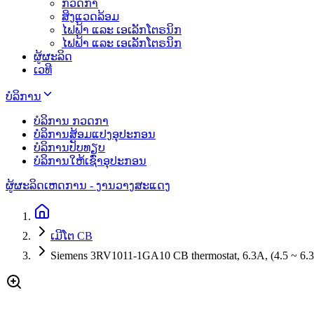
ກວດກາ
ສິງແວດລ້ອມ
ໄຟຟ້າ ແລະ ເອເລັກໂຕຣນິກ
ໄຟຟ້າ ແລະ ເອເລັກໂຕຣນິກ
ຜູ້ຜະລິດ
ເວທີ
ບໍລິການ
ບໍລິການ ກວດກາ
ບໍລິການສ້ອມແປງອຸປະກອນ
ບໍລິການປັບທຽບ
ບໍລິການໃຫ້ເຊົ່າອຸປະກອນ
ຜູ້ຜະລິດ
ເຫດການ - ງານວາງສະແດງ
ເມີໂຕ CB
Siemens 3RV1011-1GA10 CB thermostat, 6.3A, (4.5 ~ 6.