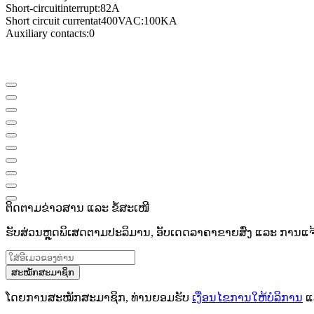
Short-
circuit
interrupt
:
82A
Short circuit current
at
400VAC
:
100KA
Auxiliary contacts
:
0
ຕິດຕາມຂ່າວສານ ແລະ ຂໍ້ສະເໜີ
ຮັບສ່ວນຫຼຸດພິເສດຕາມປະລິມານ, ອັບເດດລາຄາຂາຍສົ່ງ ແລະ ການແຈ້ງເ
ສະໝັກສະມາຊິກ
ໂດຍການສະໝັກສະມາຊິກ, ທ່ານຍອມຮັບ
ເງື່ອນໄຂການໃຫ້ບໍລິການ
ແ