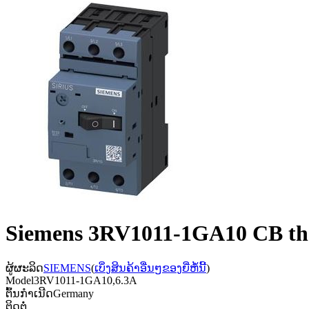
Siemens 3RV1011-1GA10 CB ther
ຜູ້ຜະລິດ
SIEMENS
(
ເບິ່ງສິນຄ້າອື່ນໆຂອງຍີ່ຫໍ້ນີ້
)
Model
3RV1011-1GA10,6.3A
ຕົ້ນກຳເນີດ
Germany
ຕິດຕໍ່