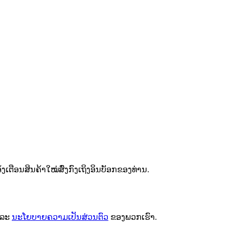
ຕືອນສິນຄ້າໃໝ່ສົ່ງກົງເຖິງອິນບັອກຂອງທ່ານ.
ລະ
ນະໂຍບາຍຄວາມເປັນສ່ວນຕົວ
ຂອງພວກເຮົາ.