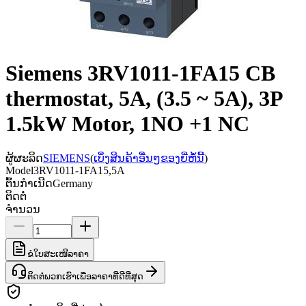
Siemens 3RV1011-1FA15 CB
thermostat, 5A, (3.5 ~ 5A), 3P
1.5kW Motor, 1NO +1 NC
ຜູ້ຜະລິດ
SIEMENS
(
ເບິ່ງສິນຄ້າອື່ນໆຂອງຍີ່ຫໍ້ນີ້
)
Model
3RV1011-1FA15,5A
ຕົ້ນກຳເນີດ
Germany
ຕິດຕໍ່
ຈຳນວນ
ຂໍໃບສະເໜີລາຄາ
ຕິດຕໍ່ພວກເຮົາເພື່ອລາຄາທີ່ດີທີ່ສຸດ