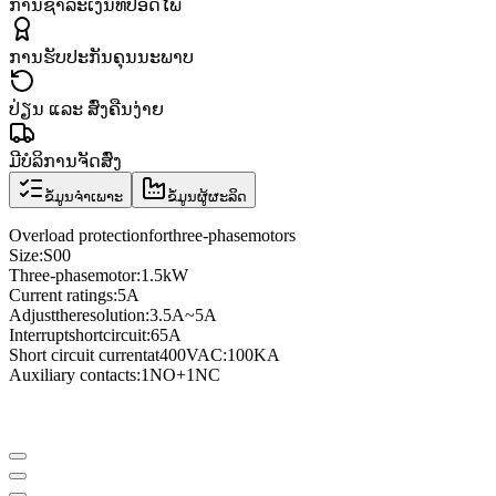
ການຊຳລະເງິນທີ່ປອດໄພ
ການຮັບປະກັນຄຸນນະພາບ
ປ່ຽນ ແລະ ສົ່ງຄືນງ່າຍ
ມີບໍລິການຈັດສົ່ງ
ຂໍ້ມູນຈຳເພາະ
ຂໍ້ມູນຜູ້ຜະລິດ
Overload protection
for
three
-phase
motors
Size
:
S00
Three
-phase
motor
:
1.5kW
Current ratings
:
5A
Adjust
the
resolution
:
3.5A
~
5A
Interrupt
short
circuit
:
65A
Short circuit current
at
400VAC
:
100KA
Auxiliary contacts
:
1NO
+
1NC