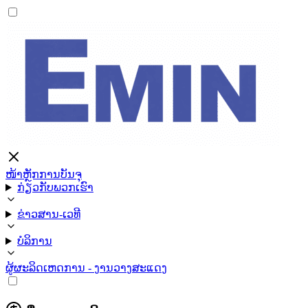
ໜ້າຫຼັກ
ການບັນຈຸ
ກ່ຽວກັບພວກເຮົາ
ຂ່າວສານ-ເວທີ
ບໍລິການ
ຜູ້ຜະລິດ
ເຫດການ - ງານວາງສະແດງ