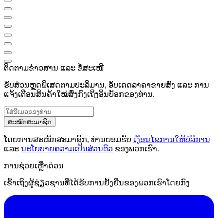
ຕິດຕາມຂ່າວສານ ແລະ ຂໍ້ສະເໜີ
ຮັບສ່ວນຫຼຸດພິເສດຕາມປະລິມານ, ອັບເດດລາຄາຂາຍສົ່ງ ແລະ ການ
ແຈ້ງເຕືອນສິນຄ້າໃໝ່ສົ່ງກົງເຖິງອິນບັອກຂອງທ່ານ.
ສະໝັກສະມາຊິກ
ໂດຍການສະໝັກສະມາຊິກ, ທ່ານຍອມຮັບ
ເງື່ອນໄຂການໃຫ້ບໍລິການ
ແລະ
ນະໂຍບາຍຄວາມເປັນສ່ວນຕົວ
ຂອງພວກເຮົາ.
ການຊ່ວຍເຫຼືໍາດ່ວນ
ເຂົ້າເຖິງຜູ້ຊ່ຽວຊານທີ່ໄດ້ຮັບການຢັ້ງຢືນຂອງພວກເຮົາໂດຍກົງ