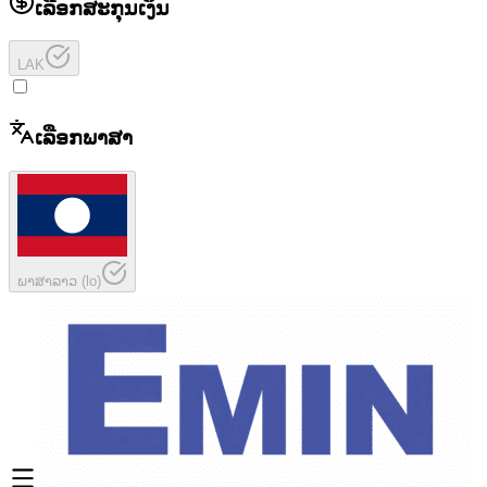
ເລືອກສະກຸນເງິນ
LAK
ເລືອກພາສາ
ພາສາລາວ
(
lo
)