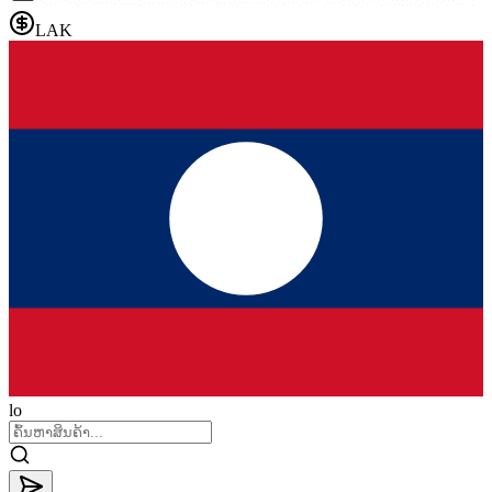
LAK
lo