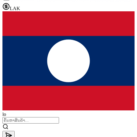
LAK
lo