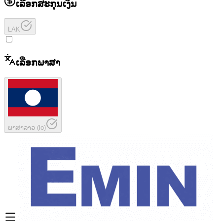
ເລືອກສະກຸນເງິນ
LAK
ເລືອກພາສາ
ພາສາລາວ
(
lo
)