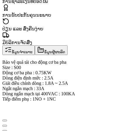
ການຊຳລະເງິນທີ່ປອດໄພ
ການຮັບປະກັນຄຸນນະພາບ
ປ່ຽນ ແລະ ສົ່ງຄືນງ່າຍ
ມີບໍລິການຈັດສົ່ງ
ຂໍ້ມູນຈຳເພາະ
ຂໍ້ມູນຜູ້ຜະລິດ
Bảo vệ quá tải cho động cơ ba pha
Size : S00
Động cơ ba pha : 0.75KW
Dòng điện định mức : 2.5A
Giải điều chỉnh dòng : 1.8A ~ 2.5A
Ngắt ngắn mạch : 33A
Dòng ngắn mạch tại 400VAC : 100KA
Tiếp điểm phụ : 1NO + 1NC