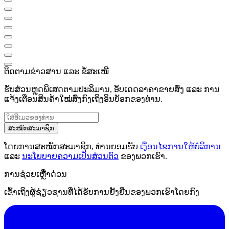
ຕິດຕາມຂ່າວສານ ແລະ ຂໍ້ສະເໜີ
ຮັບສ່ວນຫຼຸດພິເສດຕາມປະລິມານ, ອັບເດດລາຄາຂາຍສົ່ງ ແລະ ການ
ແຈ້ງເຕືອນສິນຄ້າໃໝ່ສົ່ງກົງເຖິງອິນບັອກຂອງທ່ານ.
ສະໝັກສະມາຊິກ
ໂດຍການສະໝັກສະມາຊິກ, ທ່ານຍອມຮັບ
ເງື່ອນໄຂການໃຫ້ບໍລິການ
ແລະ
ນະໂຍບາຍຄວາມເປັນສ່ວນຕົວ
ຂອງພວກເຮົາ.
ການຊ່ວຍເຫຼືໍາດ່ວນ
ເຂົ້າເຖິງຜູ້ຊ່ຽວຊານທີ່ໄດ້ຮັບການຢັ້ງຢືນຂອງພວກເຮົາໂດຍກົງ