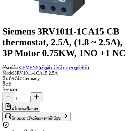
Siemens 3RV1011-1CA15 CB
thermostat, 2.5A, (1.8 ~ 2.5A),
3P Motor 0.75KW, 1NO +1 NC
ຜູ້ຜະລິດ
SIEMENS
(
ເບິ່ງສິນຄ້າອື່ນໆຂອງຍີ່ຫໍ້ນີ້
)
Model
3RV1011-1CA15,2.5A
ຕົ້ນກຳເນີດ
Germany
ຕິດຕໍ່
ຈຳນວນ
ຂໍໃບສະເໜີລາຄາ
ຕິດຕໍ່ພວກເຮົາເພື່ອລາຄາທີ່ດີທີ່ສຸດ