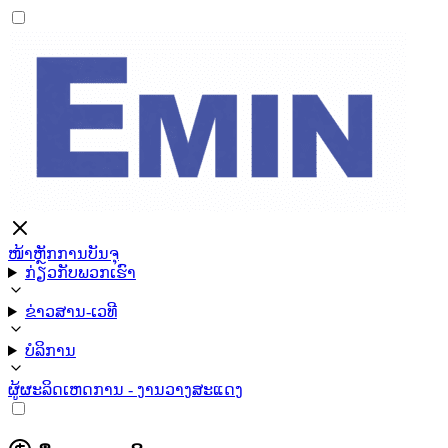
ໜ້າຫຼັກ
ການບັນຈຸ
ກ່ຽວກັບພວກເຮົາ
ຂ່າວສານ-ເວທີ
ບໍລິການ
ຜູ້ຜະລິດ
ເຫດການ - ງານວາງສະແດງ