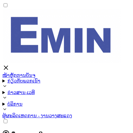
ໜ້າຫຼັກ
ການບັນຈຸ
ກ່ຽວກັບພວກເຮົາ
ຂ່າວສານ-ເວທີ
ບໍລິການ
ຜູ້ຜະລິດ
ເຫດການ - ງານວາງສະແດງ