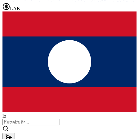
LAK
lo