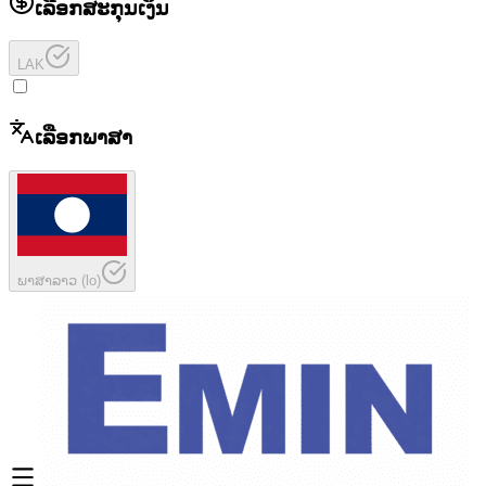
ເລືອກສະກຸນເງິນ
LAK
ເລືອກພາສາ
ພາສາລາວ
(
lo
)