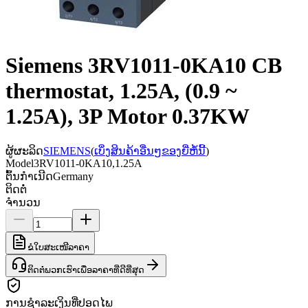
Siemens 3RV1011-0KA10 CB
thermostat, 1.25A, (0.9 ~
1.25A), 3P Motor 0.37KW
ຜູ້ຜະລິດ
SIEMENS
(
ເບິ່ງສິນຄ້າອື່ນໆຂອງຍີ່ຫໍ້ນີ້
)
Model
3RV1011-0KA10,1.25A
ຕົ້ນກຳເນີດ
Germany
ຕິດຕໍ່
ຈຳນວນ
ຂໍໃບສະເໜີລາຄາ
ຕິດຕໍ່ພວກເຮົາເພື່ອລາຄາທີ່ດີທີ່ສຸດ
ການຊຳລະເງິນທີ່ປອດໄພ