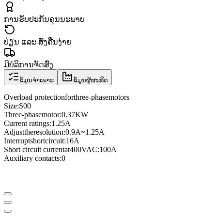
ການຮັບປະກັນຄຸນນະພາບ
ປ່ຽນ ແລະ ສົ່ງຄືນງ່າຍ
ມີບໍລິການຈັດສົ່ງ
ຂໍ້ມູນຈຳເພາະ
ຂໍ້ມູນຜູ້ຜະລິດ
Overload protection
for
three
-phase
motors
Size
:
S00
Three
-phase
motor
:
0.37KW
Current ratings
:
1.25A
Adjust
the
resolution
:
0.9A
~
1.25A
Interrupt
short
circuit
:
16A
Short circuit current
at
400VAC
:
100A
Auxiliary contacts
:
0