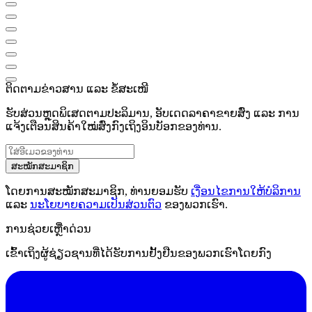
ຕິດຕາມຂ່າວສານ ແລະ ຂໍ້ສະເໜີ
ຮັບສ່ວນຫຼຸດພິເສດຕາມປະລິມານ, ອັບເດດລາຄາຂາຍສົ່ງ ແລະ ການ
ແຈ້ງເຕືອນສິນຄ້າໃໝ່ສົ່ງກົງເຖິງອິນບັອກຂອງທ່ານ.
ສະໝັກສະມາຊິກ
ໂດຍການສະໝັກສະມາຊິກ, ທ່ານຍອມຮັບ
ເງື່ອນໄຂການໃຫ້ບໍລິການ
ແລະ
ນະໂຍບາຍຄວາມເປັນສ່ວນຕົວ
ຂອງພວກເຮົາ.
ການຊ່ວຍເຫຼືໍາດ່ວນ
ເຂົ້າເຖິງຜູ້ຊ່ຽວຊານທີ່ໄດ້ຮັບການຢັ້ງຢືນຂອງພວກເຮົາໂດຍກົງ