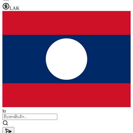
LAK
lo