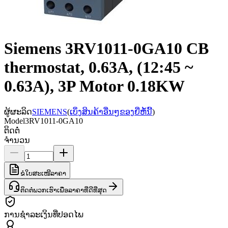
Siemens 3RV1011-0GA10 CB
thermostat, 0.63A, (12:45 ~
0.63A), 3P Motor 0.18KW
ຜູ້ຜະລິດ
SIEMENS
(
ເບິ່ງສິນຄ້າອື່ນໆຂອງຍີ່ຫໍ້ນີ້
)
Model
3RV1011-0GA10
ຕິດຕໍ່
ຈຳນວນ
ຂໍໃບສະເໜີລາຄາ
ຕິດຕໍ່ພວກເຮົາເພື່ອລາຄາທີ່ດີທີ່ສຸດ
ການຊຳລະເງິນທີ່ປອດໄພ