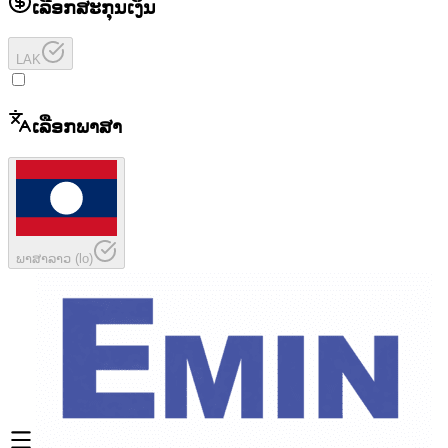
ເລືອກສະກຸນເງິນ
LAK
ເລືອກພາສາ
ພາສາລາວ
(
lo
)