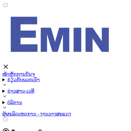
ໜ້າຫຼັກ
ການບັນຈຸ
ກ່ຽວກັບພວກເຮົາ
ຂ່າວສານ-ເວທີ
ບໍລິການ
ຜູ້ຜະລິດ
ເຫດການ - ງານວາງສະແດງ