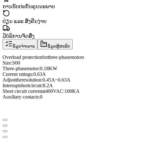
ການຮັບປະກັນຄຸນນະພາບ
ປ່ຽນ ແລະ ສົ່ງຄືນງ່າຍ
ມີບໍລິການຈັດສົ່ງ
ຂໍ້ມູນຈຳເພາະ
ຂໍ້ມູນຜູ້ຜະລິດ
Overload protection
for
three
-phase
motors
Size
:
S00
Three
-phase
motor
:
0.18KW
Current ratings
:
0.63A
Adjust
the
resolution
:
0.45A
~
0.63A
Interrupt
short
circuit
:
8.2A
Short circuit current
at
400VAC
:
100KA
Auxiliary contacts
:
0