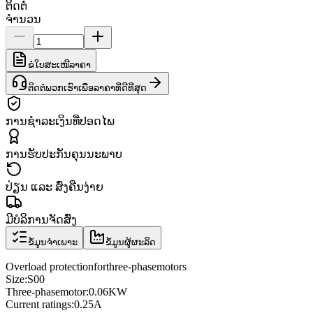
ຕິດຕໍ່
ຈຳນວນ
ຂໍໃບສະເໜີລາຄາ
ຕິດຕໍ່ພວກເຮົາເພື່ອລາຄາທີ່ດີທີ່ສຸດ
ການຊຳລະເງິນທີ່ປອດໄພ
ການຮັບປະກັນຄຸນນະພາບ
ປ່ຽນ ແລະ ສົ່ງຄືນງ່າຍ
ມີບໍລິການຈັດສົ່ງ
ຂໍ້ມູນຈຳເພາະ
ຂໍ້ມູນຜູ້ຜະລິດ
Overload protection
for
three
-phase
motors
Size
:
S00
Three
-phase
motor
:
0.06KW
Current ratings
:
0.25A