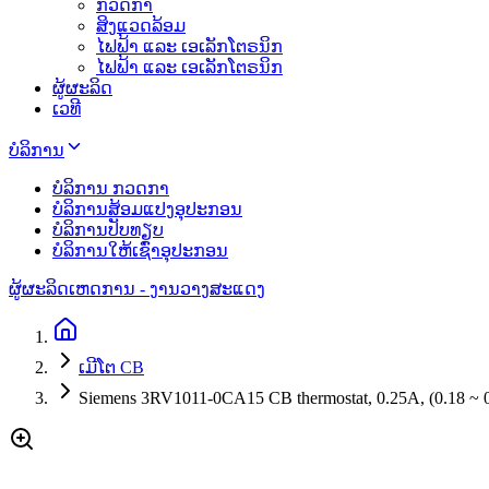
ກວດກາ
ສິງແວດລ້ອມ
ໄຟຟ້າ ແລະ ເອເລັກໂຕຣນິກ
ໄຟຟ້າ ແລະ ເອເລັກໂຕຣນິກ
ຜູ້ຜະລິດ
ເວທີ
ບໍລິການ
ບໍລິການ ກວດກາ
ບໍລິການສ້ອມແປງອຸປະກອນ
ບໍລິການປັບທຽບ
ບໍລິການໃຫ້ເຊົ່າອຸປະກອນ
ຜູ້ຜະລິດ
ເຫດການ - ງານວາງສະແດງ
ເມີໂຕ CB
Siemens 3RV1011-0CA15 CB thermostat, 0.25A, (0.18 ~