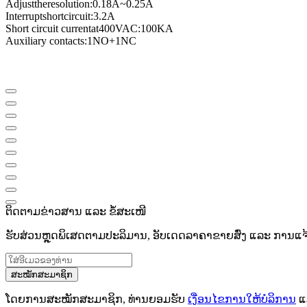
Adjust
the
resolution
:
0.18A
~
0.25A
Interrupt
short
circuit
:
3.2A
Short circuit current
at
400VAC
:
100KA
Auxiliary contacts
:
1NO
+
1NC
ຕິດຕາມຂ່າວສານ ແລະ ຂໍ້ສະເໜີ
ຮັບສ່ວນຫຼຸດພິເສດຕາມປະລິມານ, ອັບເດດລາຄາຂາຍສົ່ງ ແລະ ການແຈ້ງເ
ສະໝັກສະມາຊິກ
ໂດຍການສະໝັກສະມາຊິກ, ທ່ານຍອມຮັບ
ເງື່ອນໄຂການໃຫ້ບໍລິການ
ແ