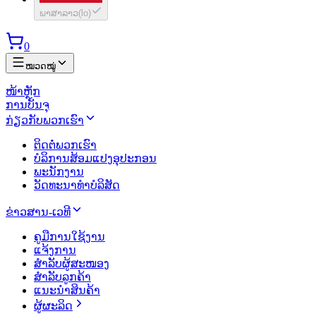
ພາສາລາວ
(
lo
)
0
ໝວດໝູ່
ໜ້າຫຼັກ
ການບັນຈຸ
ກ່ຽວກັບພວກເຮົາ
ຕິດຕໍ່ພວກເຮົາ
ບໍລິການສ້ອມແປງອຸປະກອນ
ພະນັກງານ
ວັດທະນາທຳບໍລິສັດ
ຂ່າວສານ-ເວທີ
ຄູມືການໃຊ້ງານ
ແຈ້ງການ
ສຳລັບຜູ້ສະໜອງ
ສຳລັບລູກຄ້າ
ແນະນຳສິນຄ້າ
ຜູ້ຜະລິດ