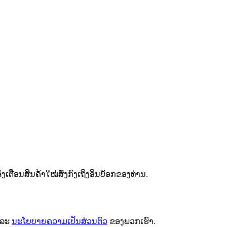
ຕືອນສິນຄ້າໃໝ່ສົ່ງກົງເຖິງອິນບັອກຂອງທ່ານ.
ລະ
ນະໂຍບາຍຄວາມເປັນສ່ວນຕົວ
ຂອງພວກເຮົາ.