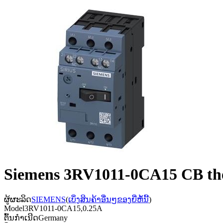
Siemens 3RV1011-0CA15 CB ther
ຜູ້ຜະລິດ
SIEMENS
(
ເບິ່ງສິນຄ້າອື່ນໆຂອງຍີ່ຫໍ້ນີ້
)
Model
3RV1011-0CA15,0.25A
ຕົ້ນກຳເນີດ
Germany