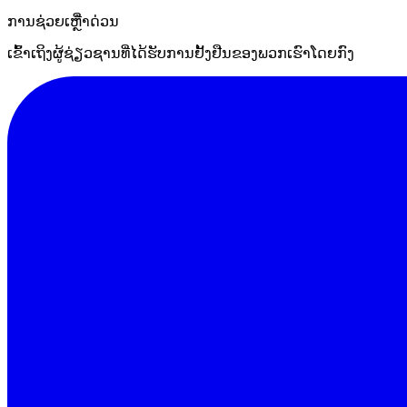
ການຊ່ວຍເຫຼືໍາດ່ວນ
ເຂົ້າເຖິງຜູ້ຊ່ຽວຊານທີ່ໄດ້ຮັບການຢັ້ງຢືນຂອງພວກເຮົາໂດຍກົງ