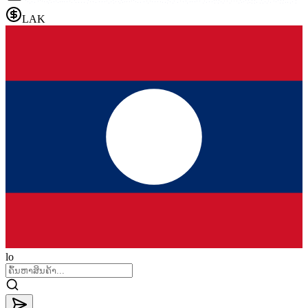
LAK
lo