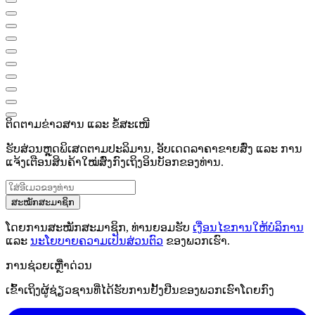
ຕິດຕາມຂ່າວສານ ແລະ ຂໍ້ສະເໜີ
ຮັບສ່ວນຫຼຸດພິເສດຕາມປະລິມານ, ອັບເດດລາຄາຂາຍສົ່ງ ແລະ ການ
ແຈ້ງເຕືອນສິນຄ້າໃໝ່ສົ່ງກົງເຖິງອິນບັອກຂອງທ່ານ.
ສະໝັກສະມາຊິກ
ໂດຍການສະໝັກສະມາຊິກ, ທ່ານຍອມຮັບ
ເງື່ອນໄຂການໃຫ້ບໍລິການ
ແລະ
ນະໂຍບາຍຄວາມເປັນສ່ວນຕົວ
ຂອງພວກເຮົາ.
ການຊ່ວຍເຫຼືໍາດ່ວນ
ເຂົ້າເຖິງຜູ້ຊ່ຽວຊານທີ່ໄດ້ຮັບການຢັ້ງຢືນຂອງພວກເຮົາໂດຍກົງ