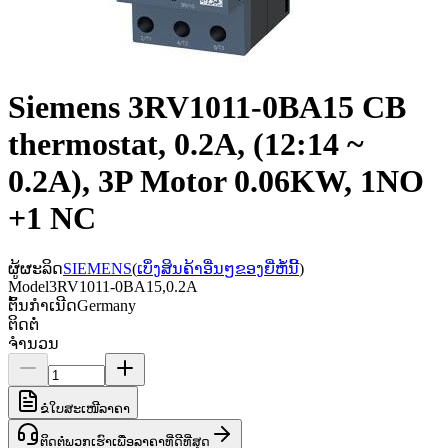
Siemens 3RV1011-0BA15 CB
thermostat, 0.2A, (12:14 ~
0.2A), 3P Motor 0.06KW, 1NO
+1 NC
ຜູ້ຜະລິດ
SIEMENS
(
ເບິ່ງສິນຄ້າອື່ນໆຂອງຍີ່ຫໍ້ນີ້
)
Model
3RV1011-0BA15,0.2A
ຕົ້ນກຳເນີດ
Germany
ຕິດຕໍ່
ຈຳນວນ
ຂໍໃບສະເໜີລາຄາ
ຕິດຕໍ່ພວກເຮົາເພື່ອລາຄາທີ່ດີທີ່ສຸດ