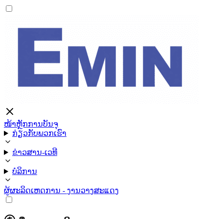
ໜ້າຫຼັກ
ການບັນຈຸ
ກ່ຽວກັບພວກເຮົາ
ຂ່າວສານ-ເວທີ
ບໍລິການ
ຜູ້ຜະລິດ
ເຫດການ - ງານວາງສະແດງ