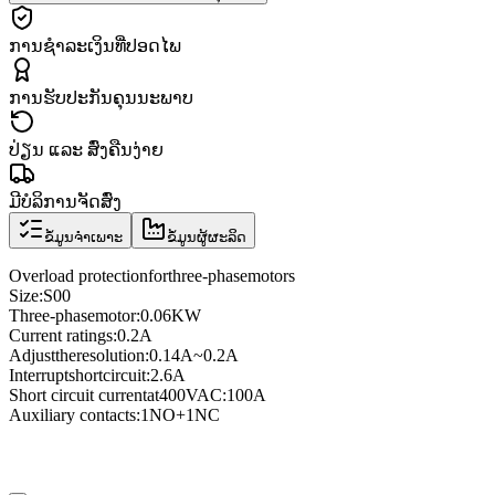
ການຊຳລະເງິນທີ່ປອດໄພ
ການຮັບປະກັນຄຸນນະພາບ
ປ່ຽນ ແລະ ສົ່ງຄືນງ່າຍ
ມີບໍລິການຈັດສົ່ງ
ຂໍ້ມູນຈຳເພາະ
ຂໍ້ມູນຜູ້ຜະລິດ
Overload protection
for
three
-phase
motors
Size
:
S00
Three
-phase
motor
:
0.06KW
Current ratings
:
0.2A
Adjust
the
resolution
:
0.14A
~
0.2A
Interrupt
short
circuit
:
2.6A
Short circuit current
at
400VAC
:
100A
Auxiliary contacts
:
1NO
+
1NC