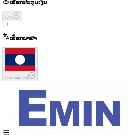
ເລືອກສະກຸນເງິນ
LAK
ເລືອກພາສາ
ພາສາລາວ
(
lo
)