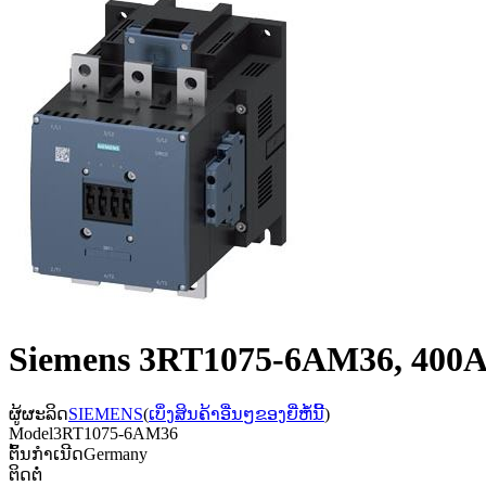
Siemens 3RT1075-6AM36, 400A
ຜູ້ຜະລິດ
SIEMENS
(
ເບິ່ງສິນຄ້າອື່ນໆຂອງຍີ່ຫໍ້ນີ້
)
Model
3RT1075-6AM36
ຕົ້ນກຳເນີດ
Germany
ຕິດຕໍ່