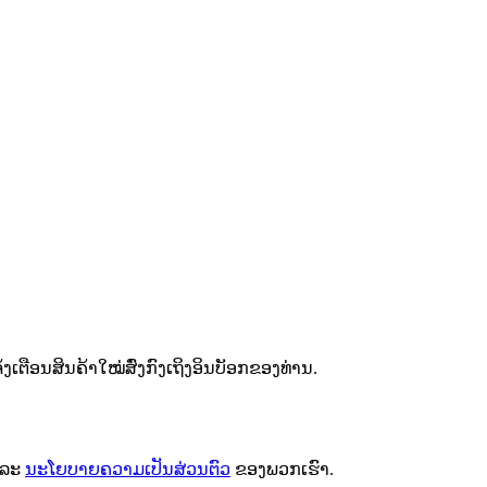
ຕືອນສິນຄ້າໃໝ່ສົ່ງກົງເຖິງອິນບັອກຂອງທ່ານ.
ລະ
ນະໂຍບາຍຄວາມເປັນສ່ວນຕົວ
ຂອງພວກເຮົາ.