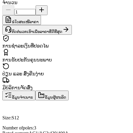
ຈຳນວນ
ຂໍໃບສະເໜີລາຄາ
ຕິດຕໍ່ພວກເຮົາເພື່ອລາຄາທີ່ດີທີ່ສຸດ
ການຊຳລະເງິນທີ່ປອດໄພ
ການຮັບປະກັນຄຸນນະພາບ
ປ່ຽນ ແລະ ສົ່ງຄືນງ່າຍ
ມີບໍລິການຈັດສົ່ງ
ຂໍ້ມູນຈຳເພາະ
ຂໍ້ມູນຜູ້ຜະລິດ
Size
:
S12
Number of
poles
:
3