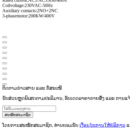
Rated current
:
AC1/AC3
:
430/400A
Coil
voltage
:
230VAC
-
50Hz
Auxiliary contacts
:
2NO
+
2NC
3
-phase
motor
:
200KW/400V
ຕິດຕາມຂ່າວສານ ແລະ ຂໍ້ສະເໜີ
ຮັບສ່ວນຫຼຸດພິເສດຕາມປະລິມານ, ອັບເດດລາຄາຂາຍສົ່ງ ແລະ ການແຈ້ງເ
ສະໝັກສະມາຊິກ
ໂດຍການສະໝັກສະມາຊິກ, ທ່ານຍອມຮັບ
ເງື່ອນໄຂການໃຫ້ບໍລິການ
ແ