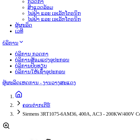
ກວດກາ
ສິງແວດລ້ອມ
ໄຟຟ້າ ແລະ ເອເລັກໂຕຣນິກ
ໄຟຟ້າ ແລະ ເອເລັກໂຕຣນິກ
ຜູ້ຜະລິດ
ເວທີ
ບໍລິການ
ບໍລິການ ກວດກາ
ບໍລິການສ້ອມແປງອຸປະກອນ
ບໍລິການປັບທຽບ
ບໍລິການໃຫ້ເຊົ່າອຸປະກອນ
ຜູ້ຜະລິດ
ເຫດການ - ງານວາງສະແດງ
ຄອນຕ່າກເຕີຣ໌
Siemens 3RT1075-6AM36, 400A, AC3 - 200KW/400V Co