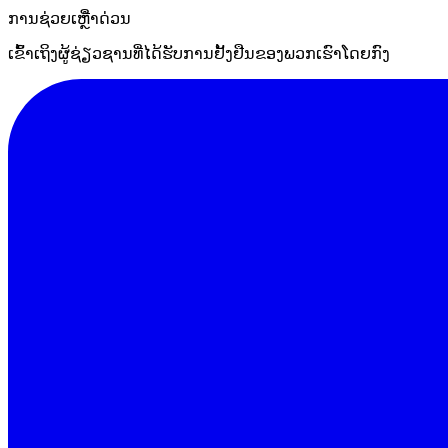
ການຊ່ວຍເຫຼືໍາດ່ວນ
ເຂົ້າເຖິງຜູ້ຊ່ຽວຊານທີ່ໄດ້ຮັບການຢັ້ງຢືນຂອງພວກເຮົາໂດຍກົງ