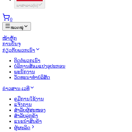
ພາສາລາວ
(
lo
)
0
ໝວດໝູ່
ໜ້າຫຼັກ
ການບັນຈຸ
ກ່ຽວກັບພວກເຮົາ
ຕິດຕໍ່ພວກເຮົາ
ບໍລິການສ້ອມແປງອຸປະກອນ
ພະນັກງານ
ວັດທະນາທຳບໍລິສັດ
ຂ່າວສານ-ເວທີ
ຄູມືການໃຊ້ງານ
ແຈ້ງການ
ສຳລັບຜູ້ສະໜອງ
ສຳລັບລູກຄ້າ
ແນະນຳສິນຄ້າ
ຜູ້ຜະລິດ