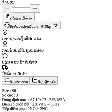
ຈຳນວນ
ຂໍໃບສະເໜີລາຄາ
ຕິດຕໍ່ພວກເຮົາເພື່ອລາຄາທີ່ດີທີ່ສຸດ
ການຊຳລະເງິນທີ່ປອດໄພ
ການຮັບປະກັນຄຸນນະພາບ
ປ່ຽນ ແລະ ສົ່ງຄືນງ່າຍ
ມີບໍລິການຈັດສົ່ງ
ຂໍ້ມູນຈຳເພາະ
ຂໍ້ມູນຜູ້ຜະລິດ
Size : S6
Số cực : 3
Dòng định mức : AC1/AC3 : 215/185A
Điện áp cuộn hút : 230VAC – 50Hz
Tiếp điểm phụ : 2NO + 2NC