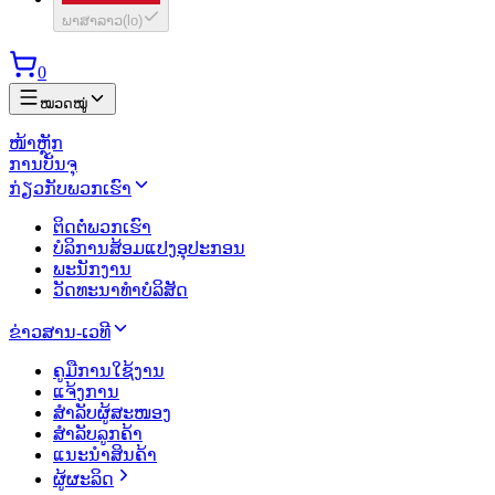
ພາສາລາວ
(
lo
)
0
ໝວດໝູ່
ໜ້າຫຼັກ
ການບັນຈຸ
ກ່ຽວກັບພວກເຮົາ
ຕິດຕໍ່ພວກເຮົາ
ບໍລິການສ້ອມແປງອຸປະກອນ
ພະນັກງານ
ວັດທະນາທຳບໍລິສັດ
ຂ່າວສານ-ເວທີ
ຄູມືການໃຊ້ງານ
ແຈ້ງການ
ສຳລັບຜູ້ສະໜອງ
ສຳລັບລູກຄ້າ
ແນະນຳສິນຄ້າ
ຜູ້ຜະລິດ