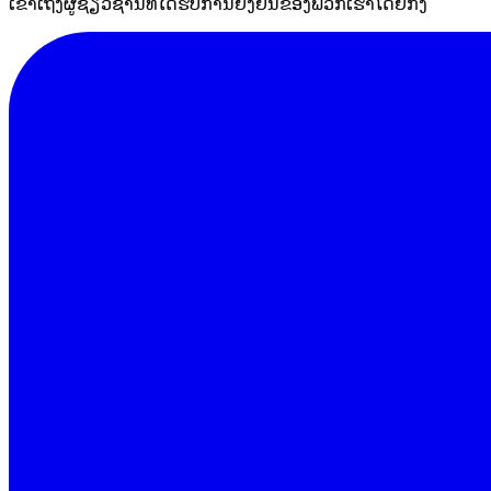
ເຂົ້າເຖິງຜູ້ຊ່ຽວຊານທີ່ໄດ້ຮັບການຢັ້ງຢືນຂອງພວກເຮົາໂດຍກົງ