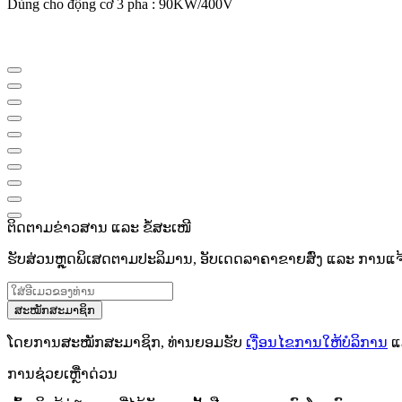
Dùng cho động cơ 3 pha : 90KW/400V
ຕິດຕາມຂ່າວສານ ແລະ ຂໍ້ສະເໜີ
ຮັບສ່ວນຫຼຸດພິເສດຕາມປະລິມານ, ອັບເດດລາຄາຂາຍສົ່ງ ແລະ ການແຈ້ງເ
ສະໝັກສະມາຊິກ
ໂດຍການສະໝັກສະມາຊິກ, ທ່ານຍອມຮັບ
ເງື່ອນໄຂການໃຫ້ບໍລິການ
ແ
ການຊ່ວຍເຫຼືໍາດ່ວນ