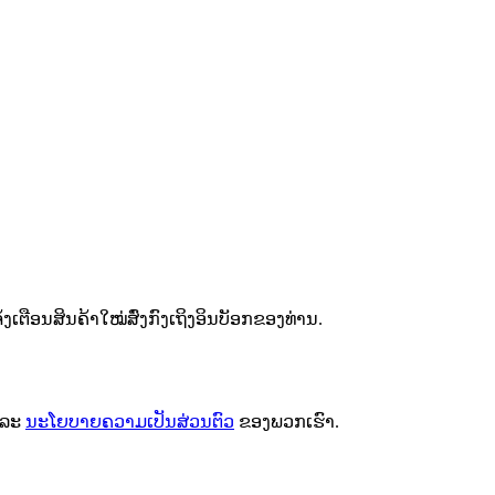
ຕືອນສິນຄ້າໃໝ່ສົ່ງກົງເຖິງອິນບັອກຂອງທ່ານ.
ລະ
ນະໂຍບາຍຄວາມເປັນສ່ວນຕົວ
ຂອງພວກເຮົາ.