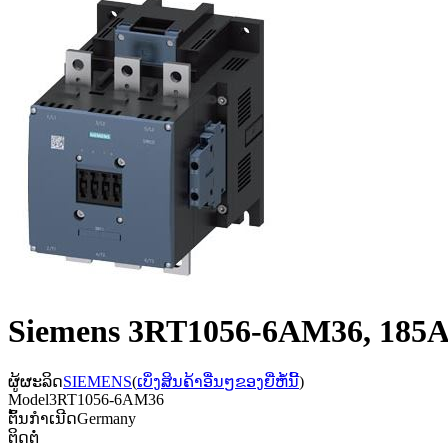
Siemens 3RT1056-6AM36, 185A
ຜູ້ຜະລິດ
SIEMENS
(
ເບິ່ງສິນຄ້າອື່ນໆຂອງຍີ່ຫໍ້ນີ້
)
Model
3RT1056-6AM36
ຕົ້ນກຳເນີດ
Germany
ຕິດຕໍ່