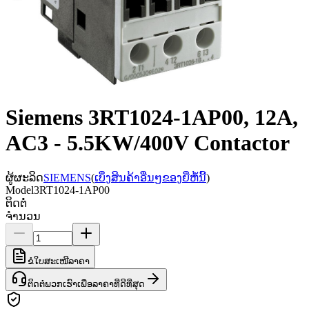
Siemens 3RT1024-1AP00, 12A,
AC3 - 5.5KW/400V Contactor
ຜູ້ຜະລິດ
SIEMENS
(
ເບິ່ງສິນຄ້າອື່ນໆຂອງຍີ່ຫໍ້ນີ້
)
Model
3RT1024-1AP00
ຕິດຕໍ່
ຈຳນວນ
ຂໍໃບສະເໜີລາຄາ
ຕິດຕໍ່ພວກເຮົາເພື່ອລາຄາທີ່ດີທີ່ສຸດ