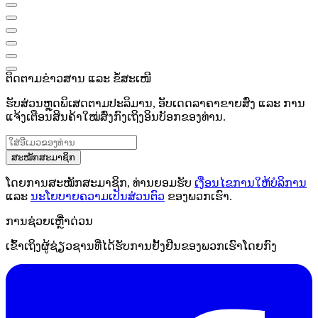
ຕິດຕາມຂ່າວສານ ແລະ ຂໍ້ສະເໜີ
ຮັບສ່ວນຫຼຸດພິເສດຕາມປະລິມານ, ອັບເດດລາຄາຂາຍສົ່ງ ແລະ ການ
ແຈ້ງເຕືອນສິນຄ້າໃໝ່ສົ່ງກົງເຖິງອິນບັອກຂອງທ່ານ.
ສະໝັກສະມາຊິກ
ໂດຍການສະໝັກສະມາຊິກ, ທ່ານຍອມຮັບ
ເງື່ອນໄຂການໃຫ້ບໍລິການ
ແລະ
ນະໂຍບາຍຄວາມເປັນສ່ວນຕົວ
ຂອງພວກເຮົາ.
ການຊ່ວຍເຫຼືໍາດ່ວນ
ເຂົ້າເຖິງຜູ້ຊ່ຽວຊານທີ່ໄດ້ຮັບການຢັ້ງຢືນຂອງພວກເຮົາໂດຍກົງ