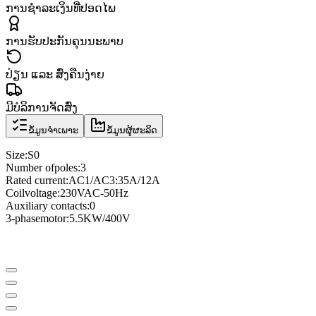
ການຊຳລະເງິນທີ່ປອດໄພ
ການຮັບປະກັນຄຸນນະພາບ
ປ່ຽນ ແລະ ສົ່ງຄືນງ່າຍ
ມີບໍລິການຈັດສົ່ງ
ຂໍ້ມູນຈຳເພາະ
ຂໍ້ມູນຜູ້ຜະລິດ
Size
:
S0
Number of
poles
:
3
Rated current
:
AC1/AC3
:
35A/12A
Coil
voltage
:
230VAC
-
50Hz
Auxiliary contacts
:
0
3
-phase
motor
:
5.5KW/400V