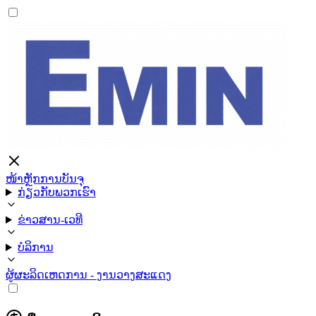
ໜ້າຫຼັກ
ການບັນຈຸ
ກ່ຽວກັບພວກເຮົາ
ຂ່າວສານ-ເວທີ
ບໍລິການ
ຜູ້ຜະລິດ
ເຫດການ - ງານວາງສະແດງ