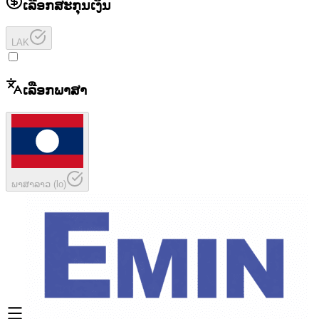
ເລືອກສະກຸນເງິນ
LAK
ເລືອກພາສາ
ພາສາລາວ
(
lo
)