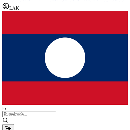
LAK
lo