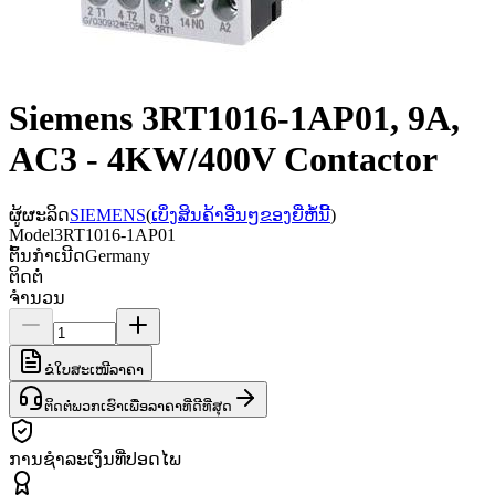
Siemens 3RT1016-1AP01, 9A,
AC3 - 4KW/400V Contactor
ຜູ້ຜະລິດ
SIEMENS
(
ເບິ່ງສິນຄ້າອື່ນໆຂອງຍີ່ຫໍ້ນີ້
)
Model
3RT1016-1AP01
ຕົ້ນກຳເນີດ
Germany
ຕິດຕໍ່
ຈຳນວນ
ຂໍໃບສະເໜີລາຄາ
ຕິດຕໍ່ພວກເຮົາເພື່ອລາຄາທີ່ດີທີ່ສຸດ
ການຊຳລະເງິນທີ່ປອດໄພ