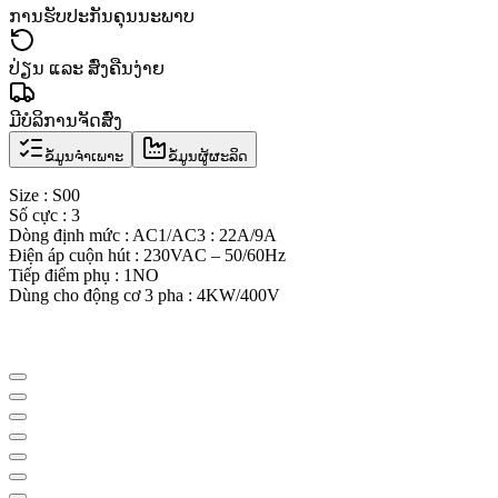
ການຮັບປະກັນຄຸນນະພາບ
ປ່ຽນ ແລະ ສົ່ງຄືນງ່າຍ
ມີບໍລິການຈັດສົ່ງ
ຂໍ້ມູນຈຳເພາະ
ຂໍ້ມູນຜູ້ຜະລິດ
Size : S00
Số cực : 3
Dòng định mức : AC1/AC3 : 22A/9A
Điện áp cuộn hút : 230VAC – 50/60Hz
Tiếp điểm phụ : 1NO
Dùng cho động cơ 3 pha : 4KW/400V