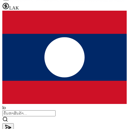
LAK
lo