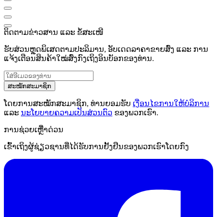
ຕິດຕາມຂ່າວສານ ແລະ ຂໍ້ສະເໜີ
ຮັບສ່ວນຫຼຸດພິເສດຕາມປະລິມານ, ອັບເດດລາຄາຂາຍສົ່ງ ແລະ ການ
ແຈ້ງເຕືອນສິນຄ້າໃໝ່ສົ່ງກົງເຖິງອິນບັອກຂອງທ່ານ.
ສະໝັກສະມາຊິກ
ໂດຍການສະໝັກສະມາຊິກ, ທ່ານຍອມຮັບ
ເງື່ອນໄຂການໃຫ້ບໍລິການ
ແລະ
ນະໂຍບາຍຄວາມເປັນສ່ວນຕົວ
ຂອງພວກເຮົາ.
ການຊ່ວຍເຫຼືໍາດ່ວນ
ເຂົ້າເຖິງຜູ້ຊ່ຽວຊານທີ່ໄດ້ຮັບການຢັ້ງຢືນຂອງພວກເຮົາໂດຍກົງ