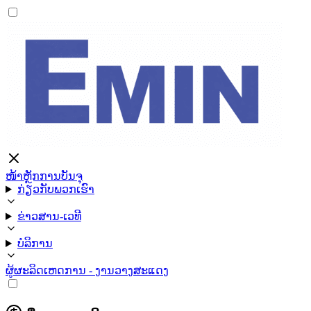
ໜ້າຫຼັກ
ການບັນຈຸ
ກ່ຽວກັບພວກເຮົາ
ຂ່າວສານ-ເວທີ
ບໍລິການ
ຜູ້ຜະລິດ
ເຫດການ - ງານວາງສະແດງ