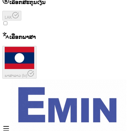
ເລືອກສະກຸນເງິນ
LAK
ເລືອກພາສາ
ພາສາລາວ
(
lo
)