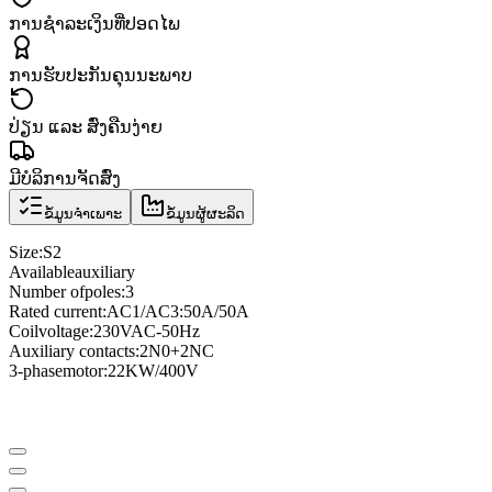
ການຊຳລະເງິນທີ່ປອດໄພ
ການຮັບປະກັນຄຸນນະພາບ
ປ່ຽນ ແລະ ສົ່ງຄືນງ່າຍ
ມີບໍລິການຈັດສົ່ງ
ຂໍ້ມູນຈຳເພາະ
ຂໍ້ມູນຜູ້ຜະລິດ
Size
:
S2
Available
auxiliary
Number of
poles
:
3
Rated current
:
AC1/AC3
:
50A/50A
Coil
voltage
:
230VAC
-
50Hz
Auxiliary contacts
:
2N0
+
2NC
3
-phase
motor
:
22KW/400V