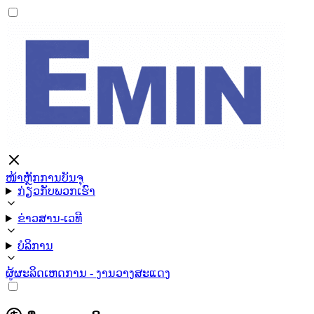
ໜ້າຫຼັກ
ການບັນຈຸ
ກ່ຽວກັບພວກເຮົາ
ຂ່າວສານ-ເວທີ
ບໍລິການ
ຜູ້ຜະລິດ
ເຫດການ - ງານວາງສະແດງ