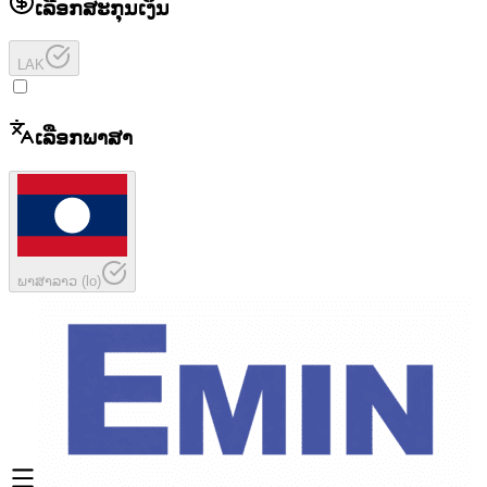
ເລືອກສະກຸນເງິນ
LAK
ເລືອກພາສາ
ພາສາລາວ
(
lo
)