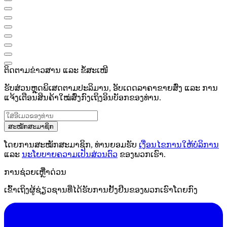
ຕິດຕາມຂ່າວສານ ແລະ ຂໍ້ສະເໜີ
ຮັບສ່ວນຫຼຸດພິເສດຕາມປະລິມານ, ອັບເດດລາຄາຂາຍສົ່ງ ແລະ ການ
ແຈ້ງເຕືອນສິນຄ້າໃໝ່ສົ່ງກົງເຖິງອິນບັອກຂອງທ່ານ.
ສະໝັກສະມາຊິກ
ໂດຍການສະໝັກສະມາຊິກ, ທ່ານຍອມຮັບ
ເງື່ອນໄຂການໃຫ້ບໍລິການ
ແລະ
ນະໂຍບາຍຄວາມເປັນສ່ວນຕົວ
ຂອງພວກເຮົາ.
ການຊ່ວຍເຫຼືໍາດ່ວນ
ເຂົ້າເຖິງຜູ້ຊ່ຽວຊານທີ່ໄດ້ຮັບການຢັ້ງຢືນຂອງພວກເຮົາໂດຍກົງ