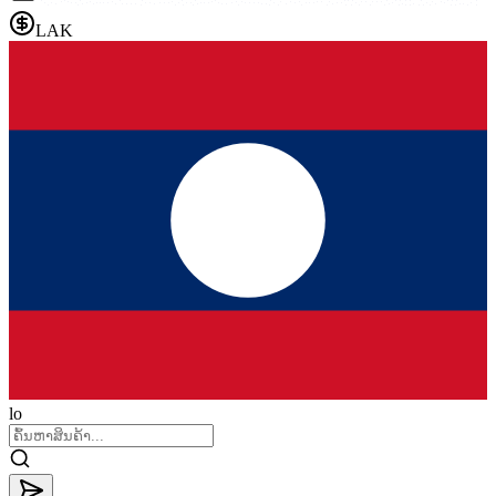
LAK
lo