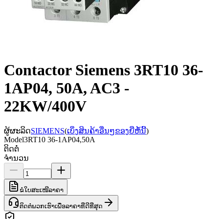
Contactor Siemens 3RT10 36-
1AP04, 50A, AC3 -
22KW/400V
ຜູ້ຜະລິດ
SIEMENS
(
ເບິ່ງສິນຄ້າອື່ນໆຂອງຍີ່ຫໍ້ນີ້
)
Model
3RT10 36-1AP04,50A
ຕິດຕໍ່
ຈຳນວນ
ຂໍໃບສະເໜີລາຄາ
ຕິດຕໍ່ພວກເຮົາເພື່ອລາຄາທີ່ດີທີ່ສຸດ