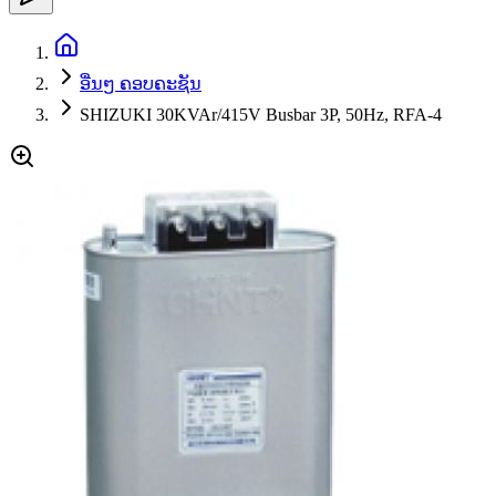
ອື່ນໆ ຄອບຄະຊັນ
SHIZUKI 30KVAr/415V Busbar 3P, 50Hz, RFA-4