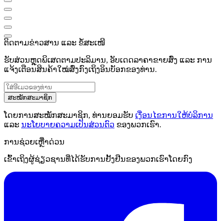
ຕິດຕາມຂ່າວສານ ແລະ ຂໍ້ສະເໜີ
ຮັບສ່ວນຫຼຸດພິເສດຕາມປະລິມານ, ອັບເດດລາຄາຂາຍສົ່ງ ແລະ ການ
ແຈ້ງເຕືອນສິນຄ້າໃໝ່ສົ່ງກົງເຖິງອິນບັອກຂອງທ່ານ.
ສະໝັກສະມາຊິກ
ໂດຍການສະໝັກສະມາຊິກ, ທ່ານຍອມຮັບ
ເງື່ອນໄຂການໃຫ້ບໍລິການ
ແລະ
ນະໂຍບາຍຄວາມເປັນສ່ວນຕົວ
ຂອງພວກເຮົາ.
ການຊ່ວຍເຫຼືໍາດ່ວນ
ເຂົ້າເຖິງຜູ້ຊ່ຽວຊານທີ່ໄດ້ຮັບການຢັ້ງຢືນຂອງພວກເຮົາໂດຍກົງ