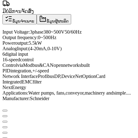
ມີບໍລິການຈັດສົ່ງ
ຂໍ້ມູນຈຳເພາະ
ຂໍ້ມູນຜູ້ຜະລິດ
Input Voltage
:
3
phase
380
~
500V
50/60
Hz
Output frequency
:
0
~
500
Hz
Power
output:
5.5kW
Analog
Input
:
(4
-
20mA
,
0
-
10V
)
6
digital input
16
-speed
control
Control
via
Modbus
&
CANopen
networks
built
PID
integration
,
+
/
-
speed
Network Interface
Profibus
DP
,
DeviceNet
Option
Card
Integrated
EMC
filter
Next
Energy
Applications:
Water pumps
, fans,
conveyor
,
machinery and
simple
...
.
Manufacturer
:
Schneider