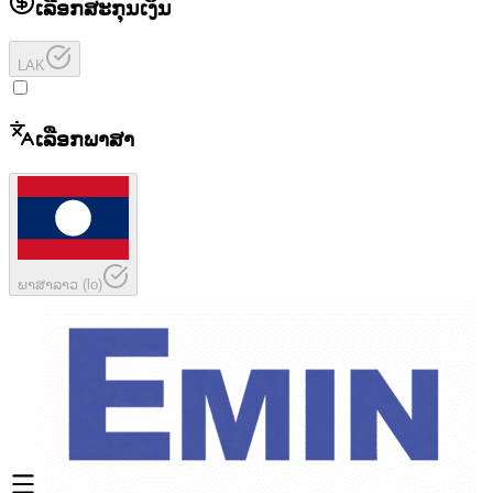
ເລືອກສະກຸນເງິນ
LAK
ເລືອກພາສາ
ພາສາລາວ
(
lo
)