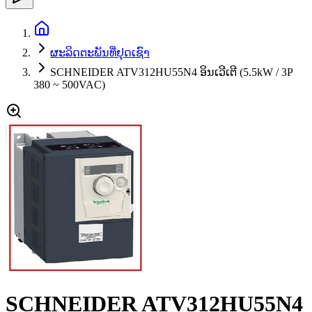
ຜະລິດຕະພັນທີ່ຢຸດເຊົາ
SCHNEIDER ATV312HU55N4 ອິນເວີເຕີ (5.5kW / 3P
380 ~ 500VAC)
SCHNEIDER ATV312HU55N4