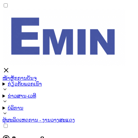
ໜ້າຫຼັກ
ການບັນຈຸ
ກ່ຽວກັບພວກເຮົາ
ຂ່າວສານ-ເວທີ
ບໍລິການ
ຜູ້ຜະລິດ
ເຫດການ - ງານວາງສະແດງ