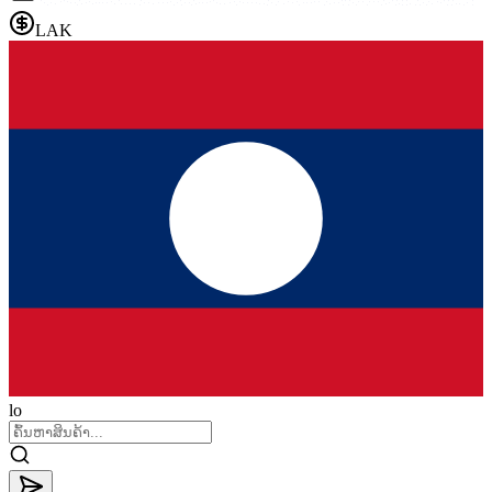
LAK
lo