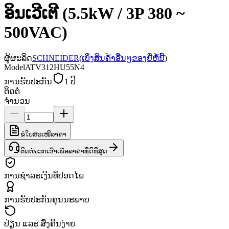
ອິນເວີເຕີ (5.5kW / 3P 380 ~
500VAC)
ຜູ້ຜະລິດ
SCHNEIDER
(
ເບິ່ງສິນຄ້າອື່ນໆຂອງຍີ່ຫໍ້ນີ້
)
Model
ATV312HU55N4
ການຮັບປະກັນ
1 ປີ
ຕິດຕໍ່
ຈຳນວນ
ຂໍໃບສະເໜີລາຄາ
ຕິດຕໍ່ພວກເຮົາເພື່ອລາຄາທີ່ດີທີ່ສຸດ
ການຊຳລະເງິນທີ່ປອດໄພ
ການຮັບປະກັນຄຸນນະພາບ
ປ່ຽນ ແລະ ສົ່ງຄືນງ່າຍ