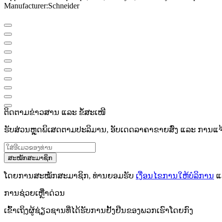
Manufacturer
:
Schneider
ຕິດຕາມຂ່າວສານ ແລະ ຂໍ້ສະເໜີ
ຮັບສ່ວນຫຼຸດພິເສດຕາມປະລິມານ, ອັບເດດລາຄາຂາຍສົ່ງ ແລະ ການແຈ້ງເ
ສະໝັກສະມາຊິກ
ໂດຍການສະໝັກສະມາຊິກ, ທ່ານຍອມຮັບ
ເງື່ອນໄຂການໃຫ້ບໍລິການ
ແ
ການຊ່ວຍເຫຼືໍາດ່ວນ
ເຂົ້າເຖິງຜູ້ຊ່ຽວຊານທີ່ໄດ້ຮັບການຢັ້ງຢືນຂອງພວກເຮົາໂດຍກົງ