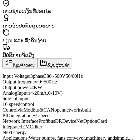
ການຊຳລະເງິນທີ່ປອດໄພ
ການຮັບປະກັນຄຸນນະພາບ
ປ່ຽນ ແລະ ສົ່ງຄືນງ່າຍ
ມີບໍລິການຈັດສົ່ງ
ຂໍ້ມູນຈຳເພາະ
ຂໍ້ມູນຜູ້ຜະລິດ
Input Voltage
:
3
phase
380
~
500V
50/60
Hz
Output frequency
:
0
~
500
Hz
Output power
:
4KW
Analog
Input
:
(4
-
20mA
,
0
-
10V
)
6
digital input
16
-speed
control
Control
via
Modbus
&
CANopen
networks
built
PID
integration
,
+
/
-
speed
Network Interface
Profibus
DP
,
DeviceNet
Option
Card
Integrated
EMC
filter
Next
Energy
Applications:
Water pumps
, fans,
conveyor
,
machinery and
simple
...
.