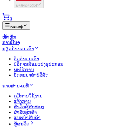
ພາສາລາວ
(
lo
)
0
ໝວດໝູ່
ໜ້າຫຼັກ
ການບັນຈຸ
ກ່ຽວກັບພວກເຮົາ
ຕິດຕໍ່ພວກເຮົາ
ບໍລິການສ້ອມແປງອຸປະກອນ
ພະນັກງານ
ວັດທະນາທຳບໍລິສັດ
ຂ່າວສານ-ເວທີ
ຄູມືການໃຊ້ງານ
ແຈ້ງການ
ສຳລັບຜູ້ສະໜອງ
ສຳລັບລູກຄ້າ
ແນະນຳສິນຄ້າ
ຜູ້ຜະລິດ