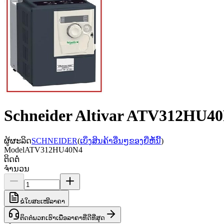
Schneider Altivar ATV312HU40N
ຜູ້ຜະລິດ
SCHNEIDER
(
ເບິ່ງສິນຄ້າອື່ນໆຂອງຍີ່ຫໍ້ນີ້
)
Model
ATV312HU40N4
ຕິດຕໍ່
ຈຳນວນ
ຂໍໃບສະເໜີລາຄາ
ຕິດຕໍ່ພວກເຮົາເພື່ອລາຄາທີ່ດີທີ່ສຸດ