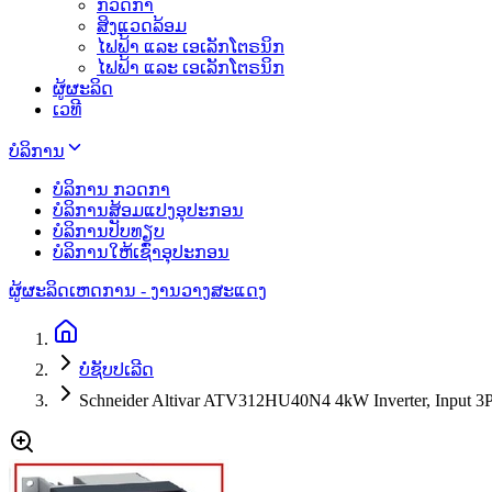
ກວດກາ
ສິງແວດລ້ອມ
ໄຟຟ້າ ແລະ ເອເລັກໂຕຣນິກ
ໄຟຟ້າ ແລະ ເອເລັກໂຕຣນິກ
ຜູ້ຜະລິດ
ເວທີ
ບໍລິການ
ບໍລິການ ກວດກາ
ບໍລິການສ້ອມແປງອຸປະກອນ
ບໍລິການປັບທຽບ
ບໍລິການໃຫ້ເຊົ່າອຸປະກອນ
ຜູ້ຜະລິດ
ເຫດການ - ງານວາງສະແດງ
ບໍ່ຊັບປເລີດ
Schneider Altivar ATV312HU40N4 4kW Inverter, Input 3