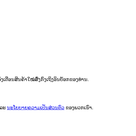
ຕືອນສິນຄ້າໃໝ່ສົ່ງກົງເຖິງອິນບັອກຂອງທ່ານ.
ລະ
ນະໂຍບາຍຄວາມເປັນສ່ວນຕົວ
ຂອງພວກເຮົາ.