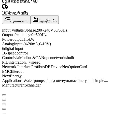
ປ່ຽນ ແລະ ສົ່ງຄືນງ່າຍ
ມີບໍລິການຈັດສົ່ງ
ຂໍ້ມູນຈຳເພາະ
ຂໍ້ມູນຜູ້ຜະລິດ
Input Voltage
:
3
phase
200
~
240V
50/60
Hz
Output frequency
:
0
~
500
Hz
Power
output:
1.5kW
Analog
Input
:
(4
-
20mA
,
0
-
10V
)
6
digital input
16
-speed
control
Control
via
Modbus
&
CANopen
networks
built
PID
integration
,
+
/
-
speed
Network Interface
Profibus
DP
,
DeviceNet
Option
Card
EMC
filter
out
Next
Energy
Applications:
Water pumps
, fans,
conveyor
,
machinery and
simple
...
.
Manufacturer
:
Schneider