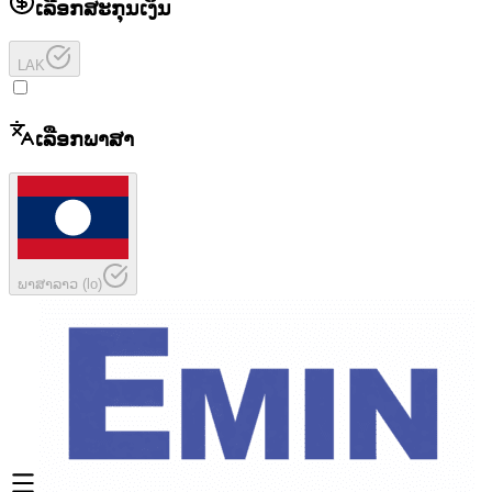
ເລືອກສະກຸນເງິນ
LAK
ເລືອກພາສາ
ພາສາລາວ
(
lo
)