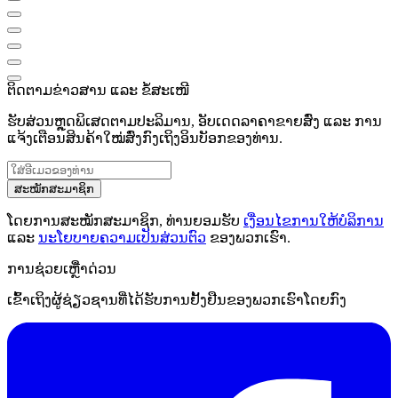
ຕິດຕາມຂ່າວສານ ແລະ ຂໍ້ສະເໜີ
ຮັບສ່ວນຫຼຸດພິເສດຕາມປະລິມານ, ອັບເດດລາຄາຂາຍສົ່ງ ແລະ ການ
ແຈ້ງເຕືອນສິນຄ້າໃໝ່ສົ່ງກົງເຖິງອິນບັອກຂອງທ່ານ.
ສະໝັກສະມາຊິກ
ໂດຍການສະໝັກສະມາຊິກ, ທ່ານຍອມຮັບ
ເງື່ອນໄຂການໃຫ້ບໍລິການ
ແລະ
ນະໂຍບາຍຄວາມເປັນສ່ວນຕົວ
ຂອງພວກເຮົາ.
ການຊ່ວຍເຫຼືໍາດ່ວນ
ເຂົ້າເຖິງຜູ້ຊ່ຽວຊານທີ່ໄດ້ຮັບການຢັ້ງຢືນຂອງພວກເຮົາໂດຍກົງ