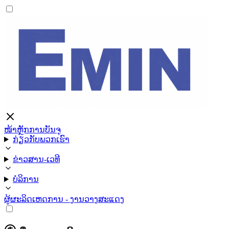
ໜ້າຫຼັກ
ການບັນຈຸ
ກ່ຽວກັບພວກເຮົາ
ຂ່າວສານ-ເວທີ
ບໍລິການ
ຜູ້ຜະລິດ
ເຫດການ - ງານວາງສະແດງ