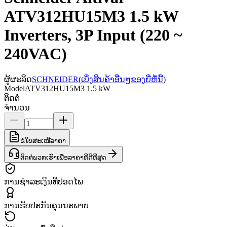
ATV312HU15M3 1.5 kW
Inverters, 3P Input (220 ~
240VAC)
ຜູ້ຜະລິດ
SCHNEIDER
(
ເບິ່ງສິນຄ້າອື່ນໆຂອງຍີ່ຫໍ້ນີ້
)
Model
ATV312HU15M3 1.5 kW
ຕິດຕໍ່
ຈຳນວນ
ຂໍໃບສະເໜີລາຄາ
ຕິດຕໍ່ພວກເຮົາເພື່ອລາຄາທີ່ດີທີ່ສຸດ
ການຊຳລະເງິນທີ່ປອດໄພ
ການຮັບປະກັນຄຸນນະພາບ