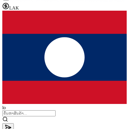
LAK
lo