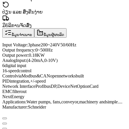
ປ່ຽນ ແລະ ສົ່ງຄືນງ່າຍ
ມີບໍລິການຈັດສົ່ງ
ຂໍ້ມູນຈຳເພາະ
ຂໍ້ມູນຜູ້ຜະລິດ
Input Voltage
:
3
phase
200
~
240V
50/60
Hz
Output frequency
:
0
~
500
Hz
Output power
:
0.18KW
Analog
Input
:
(4
-
20mA
,
0
-
10V
)
6
digital input
16
-speed
control
Control
via
Modbus
&
CANopen
networks
built
PID
integration
,
+
/
-
speed
Network Interface
Profibus
DP
,
DeviceNet
Option
Card
EMC
filter
out
Next
Energy
Applications:
Water pumps
, fans,
conveyor
,
machinery and
simple
...
.
Manufacturer
:
Schneider