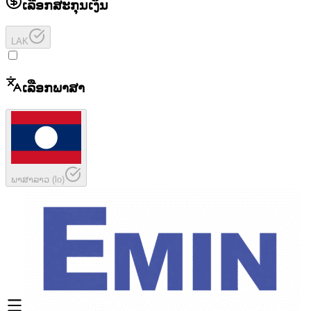
ເລືອກສະກຸນເງິນ
LAK
ເລືອກພາສາ
ພາສາລາວ
(
lo
)