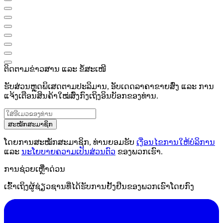
ຕິດຕາມຂ່າວສານ ແລະ ຂໍ້ສະເໜີ
ຮັບສ່ວນຫຼຸດພິເສດຕາມປະລິມານ, ອັບເດດລາຄາຂາຍສົ່ງ ແລະ ການ
ແຈ້ງເຕືອນສິນຄ້າໃໝ່ສົ່ງກົງເຖິງອິນບັອກຂອງທ່ານ.
ສະໝັກສະມາຊິກ
ໂດຍການສະໝັກສະມາຊິກ, ທ່ານຍອມຮັບ
ເງື່ອນໄຂການໃຫ້ບໍລິການ
ແລະ
ນະໂຍບາຍຄວາມເປັນສ່ວນຕົວ
ຂອງພວກເຮົາ.
ການຊ່ວຍເຫຼືໍາດ່ວນ
ເຂົ້າເຖິງຜູ້ຊ່ຽວຊານທີ່ໄດ້ຮັບການຢັ້ງຢືນຂອງພວກເຮົາໂດຍກົງ