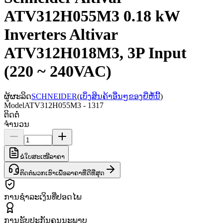
ATV312H055M3 0.18 kW
Inverters Altivar
ATV312H018M3, 3P Input
(220 ~ 240VAC)
ຜູ້ຜະລິດ
SCHNEIDER
(
ເບິ່ງສິນຄ້າອື່ນໆຂອງຍີ່ຫໍ້ນີ້
)
Model
ATV312H055M3 - 1317
ຕິດຕໍ່
ຈຳນວນ
ຂໍໃບສະເໜີລາຄາ
ຕິດຕໍ່ພວກເຮົາເພື່ອລາຄາທີ່ດີທີ່ສຸດ
ການຊຳລະເງິນທີ່ປອດໄພ
ການຮັບປະກັນຄຸນນະພາບ