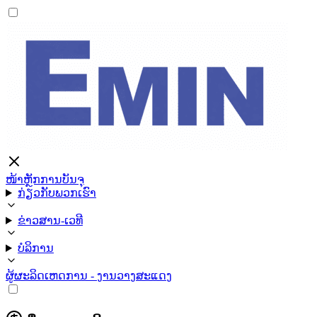
ໜ້າຫຼັກ
ການບັນຈຸ
ກ່ຽວກັບພວກເຮົາ
ຂ່າວສານ-ເວທີ
ບໍລິການ
ຜູ້ຜະລິດ
ເຫດການ - ງານວາງສະແດງ