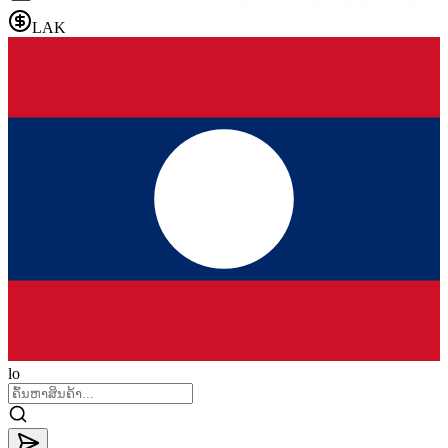
LAK
lo