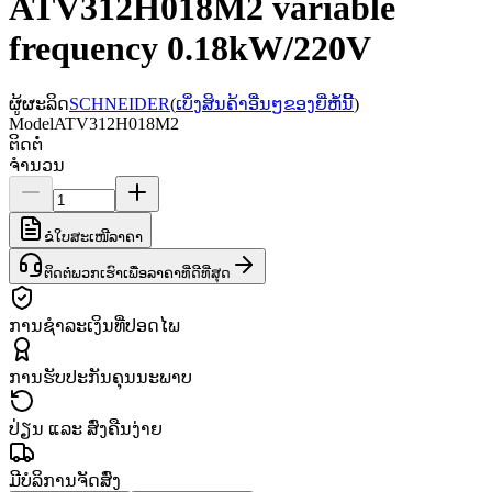
ATV312H018M2 variable
frequency 0.18kW/220V
ຜູ້ຜະລິດ
SCHNEIDER
(
ເບິ່ງສິນຄ້າອື່ນໆຂອງຍີ່ຫໍ້ນີ້
)
Model
ATV312H018M2
ຕິດຕໍ່
ຈຳນວນ
ຂໍໃບສະເໜີລາຄາ
ຕິດຕໍ່ພວກເຮົາເພື່ອລາຄາທີ່ດີທີ່ສຸດ
ການຊຳລະເງິນທີ່ປອດໄພ
ການຮັບປະກັນຄຸນນະພາບ
ປ່ຽນ ແລະ ສົ່ງຄືນງ່າຍ
ມີບໍລິການຈັດສົ່ງ