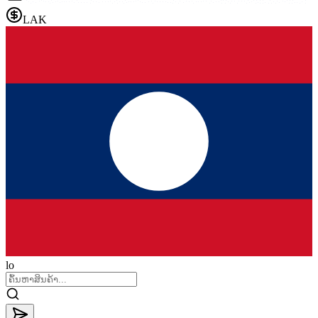
LAK
lo