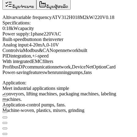
ຂໍ້ມູນຈຳເພາະ
ຂໍ້ມູນຜູ້ຜະລິດ
Altivar
variable frequency
ATV312H018M2
kW/220V
0.18
Specifications
:
0:18
kW
capacity
Power supply
:
1
phase
220VAC
Built-
speed
button
on the
inverter
Analog input
:
4-
20mA
,
0
-
10V
Control
via
Modbus
&
CANopen
network
built
PID
integration
,
+
/
-
speed
With integrated
EMC
filters
Profibus
DP
communication
network
,
DeviceNet
Option
Card
Power-saving
features
when
running
pumps
,
fans
Application
:
Meet
industrial applications
simple
-
conveyors
,
lifting
machines
,
packaging machines
,
labeling
machines
.
Application
-
control
pumps
,
fans
.
Machine
-
woven
,
plastics
, mixers
,
grinding