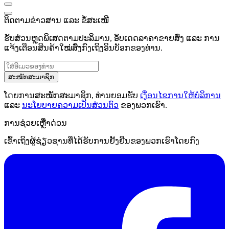
ຕິດຕາມຂ່າວສານ ແລະ ຂໍ້ສະເໜີ
ຮັບສ່ວນຫຼຸດພິເສດຕາມປະລິມານ, ອັບເດດລາຄາຂາຍສົ່ງ ແລະ ການ
ແຈ້ງເຕືອນສິນຄ້າໃໝ່ສົ່ງກົງເຖິງອິນບັອກຂອງທ່ານ.
ສະໝັກສະມາຊິກ
ໂດຍການສະໝັກສະມາຊິກ, ທ່ານຍອມຮັບ
ເງື່ອນໄຂການໃຫ້ບໍລິການ
ແລະ
ນະໂຍບາຍຄວາມເປັນສ່ວນຕົວ
ຂອງພວກເຮົາ.
ການຊ່ວຍເຫຼືໍາດ່ວນ
ເຂົ້າເຖິງຜູ້ຊ່ຽວຊານທີ່ໄດ້ຮັບການຢັ້ງຢືນຂອງພວກເຮົາໂດຍກົງ