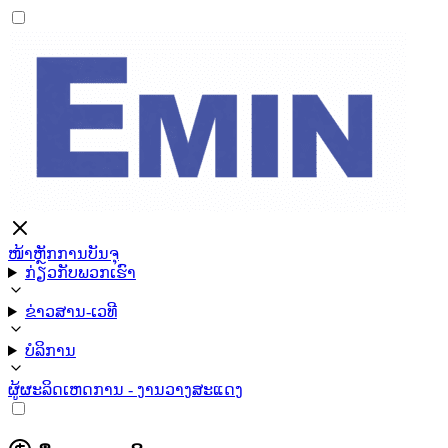
ໜ້າຫຼັກ
ການບັນຈຸ
ກ່ຽວກັບພວກເຮົາ
ຂ່າວສານ-ເວທີ
ບໍລິການ
ຜູ້ຜະລິດ
ເຫດການ - ງານວາງສະແດງ