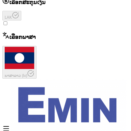
ເລືອກສະກຸນເງິນ
LAK
ເລືອກພາສາ
ພາສາລາວ
(
lo
)