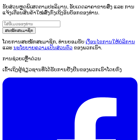
ຮັບສ່ວນຫຼຸດພິເສດຕາມປະລິມານ, ອັບເດດລາຄາຂາຍສົ່ງ ແລະ ການ
ແຈ້ງເຕືອນສິນຄ້າໃໝ່ສົ່ງກົງເຖິງອິນບັອກຂອງທ່ານ.
ສະໝັກສະມາຊິກ
ໂດຍການສະໝັກສະມາຊິກ, ທ່ານຍອມຮັບ
ເງື່ອນໄຂການໃຫ້ບໍລິການ
ແລະ
ນະໂຍບາຍຄວາມເປັນສ່ວນຕົວ
ຂອງພວກເຮົາ.
ການຊ່ວຍເຫຼືໍາດ່ວນ
ເຂົ້າເຖິງຜູ້ຊ່ຽວຊານທີ່ໄດ້ຮັບການຢັ້ງຢືນຂອງພວກເຮົາໂດຍກົງ