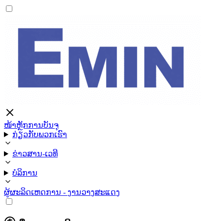
ໜ້າຫຼັກ
ການບັນຈຸ
ກ່ຽວກັບພວກເຮົາ
ຂ່າວສານ-ເວທີ
ບໍລິການ
ຜູ້ຜະລິດ
ເຫດການ - ງານວາງສະແດງ