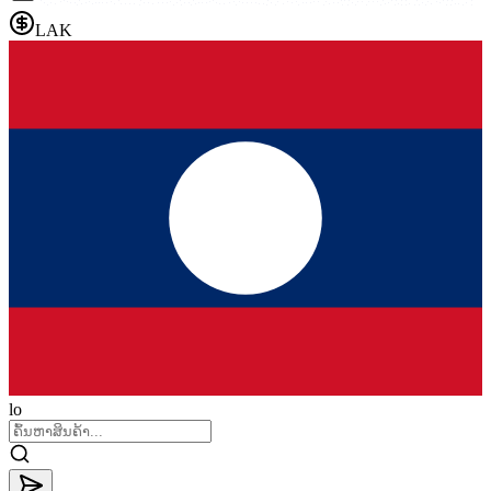
LAK
lo