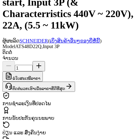
start, Input 3P (&
Characterristics 440V ~ 220V),
22A, (5.5 ~ 11kW)
ຜູ້ຜະລິດ
SCHNEIDER
(
ເບິ່ງສິນຄ້າອື່ນໆຂອງຍີ່ຫໍ້ນີ້
)
Model
ATS48D22Q,Input 3P
ຕິດຕໍ່
ຈຳນວນ
ຂໍໃບສະເໜີລາຄາ
ຕິດຕໍ່ພວກເຮົາເພື່ອລາຄາທີ່ດີທີ່ສຸດ
ການຊຳລະເງິນທີ່ປອດໄພ
ການຮັບປະກັນຄຸນນະພາບ
ປ່ຽນ ແລະ ສົ່ງຄືນງ່າຍ