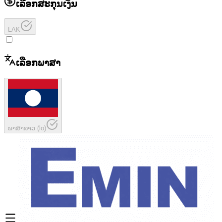
ເລືອກສະກຸນເງິນ
LAK
ເລືອກພາສາ
ພາສາລາວ
(
lo
)