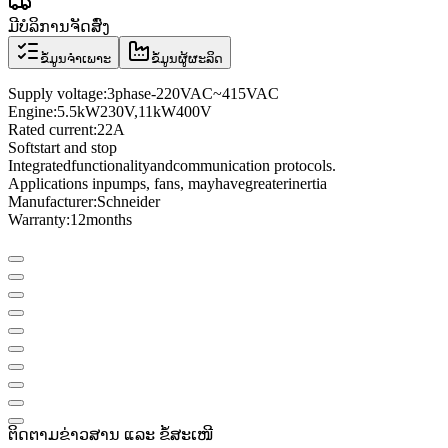
ມີບໍລິການຈັດສົ່ງ
ຂໍ້ມູນຈຳເພາະ
ຂໍ້ມູນຜູ້ຜະລິດ
Supply voltage
:
3
phase
-
220VAC
~
415VAC
Engine:
5.5
kW
230
V
,
11
kW
400
V
Rated current
:
22A
Soft
start and stop
Integrated
functionality
and
communication protocols
.
Applications in
pumps
, fans
, may
have
greater
inertia
Manufacturer
:
Schneider
Warranty:
12
months
ຕິດຕາມຂ່າວສານ ແລະ ຂໍ້ສະເໜີ