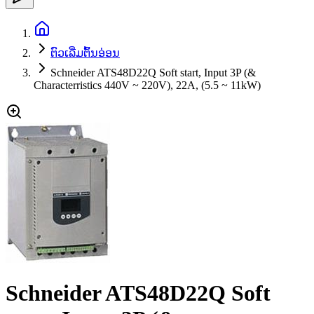
ຕົວເລີ່ມຕົ້ນອ່ອນ
Schneider ATS48D22Q Soft start, Input 3P (&
Characterristics 440V ~ 220V), 22A, (5.5 ~ 11kW)
Schneider ATS48D22Q Soft