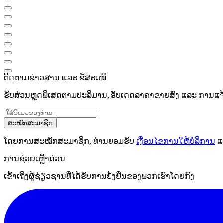
ຕິດຕາມຂ່າວສານ ແລະ ຂໍ້ສະເໜີ
ຮັບສ່ວນຫຼຸດພິເສດຕາມປະລິມານ, ອັບເດດລາຄາຂາຍສົ່ງ ແລະ ການແຈ້ງເ
ສະໝັກສະມາຊິກ
ໂດຍການສະໝັກສະມາຊິກ, ທ່ານຍອມຮັບ
ເງື່ອນໄຂການໃຫ້ບໍລິການ
ແ
ການຊ່ວຍເຫຼືໍາດ່ວນ
ເຂົ້າເຖິງຜູ້ຊ່ຽວຊານທີ່ໄດ້ຮັບການຢັ້ງຢືນຂອງພວກເຮົາໂດຍກົງ