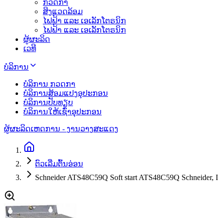
ກວດກາ
ສິງແວດລ້ອມ
ໄຟຟ້າ ແລະ ເອເລັກໂຕຣນິກ
ໄຟຟ້າ ແລະ ເອເລັກໂຕຣນິກ
ຜູ້ຜະລິດ
ເວທີ
ບໍລິການ
ບໍລິການ ກວດກາ
ບໍລິການສ້ອມແປງອຸປະກອນ
ບໍລິການປັບທຽບ
ບໍລິການໃຫ້ເຊົ່າອຸປະກອນ
ຜູ້ຜະລິດ
ເຫດການ - ງານວາງສະແດງ
ຕົວເລີ່ມຕົ້ນອ່ອນ
Schneider ATS48C59Q Soft start ATS48C59Q Schneider, I