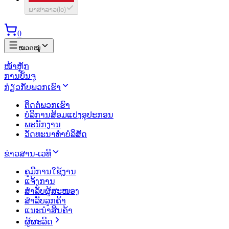
ພາສາລາວ
(
lo
)
0
ໝວດໝູ່
ໜ້າຫຼັກ
ການບັນຈຸ
ກ່ຽວກັບພວກເຮົາ
ຕິດຕໍ່ພວກເຮົາ
ບໍລິການສ້ອມແປງອຸປະກອນ
ພະນັກງານ
ວັດທະນາທຳບໍລິສັດ
ຂ່າວສານ-ເວທີ
ຄູມືການໃຊ້ງານ
ແຈ້ງການ
ສຳລັບຜູ້ສະໜອງ
ສຳລັບລູກຄ້າ
ແນະນຳສິນຄ້າ
ຜູ້ຜະລິດ