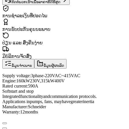
ຕິດຕໍ່ພວກເຮົາເພື່ອລາຄາທີ່ດີທີ່ສຸດ
ການຊຳລະເງິນທີ່ປອດໄພ
ການຮັບປະກັນຄຸນນະພາບ
ປ່ຽນ ແລະ ສົ່ງຄືນງ່າຍ
ມີບໍລິການຈັດສົ່ງ
ຂໍ້ມູນຈຳເພາະ
ຂໍ້ມູນຜູ້ຜະລິດ
Supply voltage
:
3
phase
-
220VAC
~
415VAC
Engine:
160kW
230
V
,
315
kW
400
V
Rated current
:
590A
Soft
start and stop
Integrated
functionality
and
communication protocols
.
Applications in
pumps
, fans
, may
have
greater
inertia
Manufacturer
:
Schneider
Warranty:
12
months