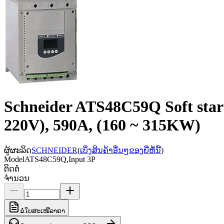
Schneider ATS48C59Q Soft star
220V), 590A, (160 ~ 315KW)
ຜູ້ຜະລິດ
SCHNEIDER
(
ເບິ່ງສິນຄ້າອື່ນໆຂອງຍີ່ຫໍ້ນີ້
)
Model
ATS48C59Q,Input 3P
ຕິດຕໍ່
ຈຳນວນ
ຂໍໃບສະເໜີລາຄາ