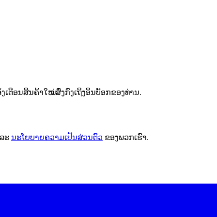
ຕືອນສິນຄ້າໃໝ່ສົ່ງກົງເຖິງອິນບັອກຂອງທ່ານ.
ລະ
ນະໂຍບາຍຄວາມເປັນສ່ວນຕົວ
ຂອງພວກເຮົາ.