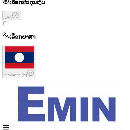
ເລືອກສະກຸນເງິນ
LAK
ເລືອກພາສາ
ພາສາລາວ
(
lo
)