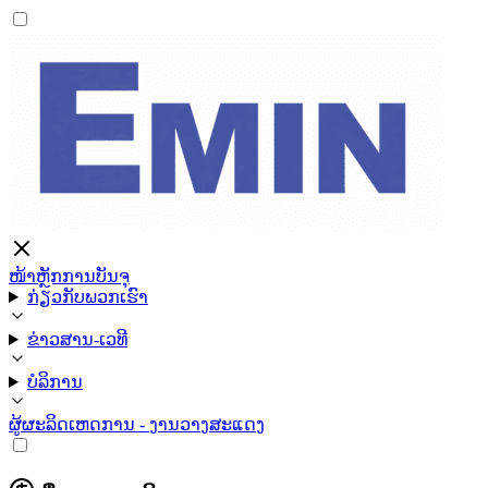
ໜ້າຫຼັກ
ການບັນຈຸ
ກ່ຽວກັບພວກເຮົາ
ຂ່າວສານ-ເວທີ
ບໍລິການ
ຜູ້ຜະລິດ
ເຫດການ - ງານວາງສະແດງ