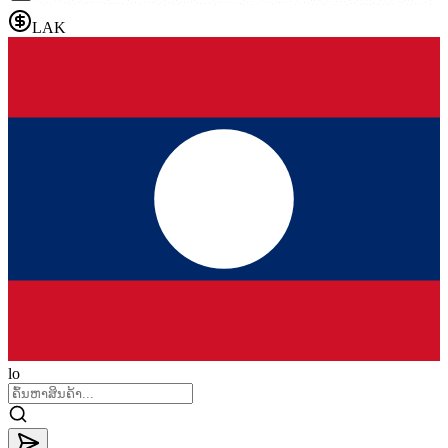
LAK
lo