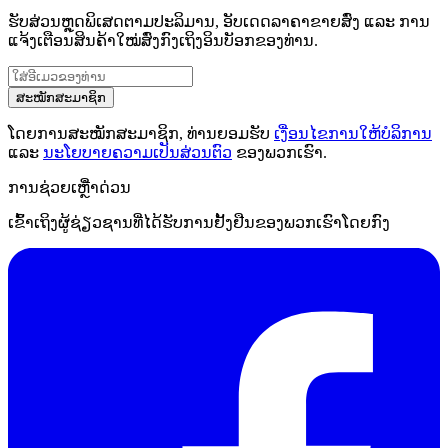
ຮັບສ່ວນຫຼຸດພິເສດຕາມປະລິມານ, ອັບເດດລາຄາຂາຍສົ່ງ ແລະ ການ
ແຈ້ງເຕືອນສິນຄ້າໃໝ່ສົ່ງກົງເຖິງອິນບັອກຂອງທ່ານ.
ສະໝັກສະມາຊິກ
ໂດຍການສະໝັກສະມາຊິກ, ທ່ານຍອມຮັບ
ເງື່ອນໄຂການໃຫ້ບໍລິການ
ແລະ
ນະໂຍບາຍຄວາມເປັນສ່ວນຕົວ
ຂອງພວກເຮົາ.
ການຊ່ວຍເຫຼືໍາດ່ວນ
ເຂົ້າເຖິງຜູ້ຊ່ຽວຊານທີ່ໄດ້ຮັບການຢັ້ງຢືນຂອງພວກເຮົາໂດຍກົງ