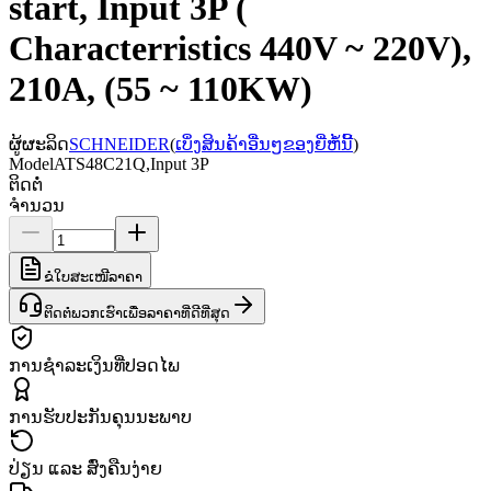
start, Input 3P (
Characterristics 440V ~ 220V),
210A, (55 ~ 110KW)
ຜູ້ຜະລິດ
SCHNEIDER
(
ເບິ່ງສິນຄ້າອື່ນໆຂອງຍີ່ຫໍ້ນີ້
)
Model
ATS48C21Q,Input 3P
ຕິດຕໍ່
ຈຳນວນ
ຂໍໃບສະເໜີລາຄາ
ຕິດຕໍ່ພວກເຮົາເພື່ອລາຄາທີ່ດີທີ່ສຸດ
ການຊຳລະເງິນທີ່ປອດໄພ
ການຮັບປະກັນຄຸນນະພາບ
ປ່ຽນ ແລະ ສົ່ງຄືນງ່າຍ