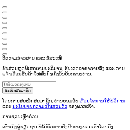
ຕິດຕາມຂ່າວສານ ແລະ ຂໍ້ສະເໜີ
ຮັບສ່ວນຫຼຸດພິເສດຕາມປະລິມານ, ອັບເດດລາຄາຂາຍສົ່ງ ແລະ ການ
ແຈ້ງເຕືອນສິນຄ້າໃໝ່ສົ່ງກົງເຖິງອິນບັອກຂອງທ່ານ.
ສະໝັກສະມາຊິກ
ໂດຍການສະໝັກສະມາຊິກ, ທ່ານຍອມຮັບ
ເງື່ອນໄຂການໃຫ້ບໍລິການ
ແລະ
ນະໂຍບາຍຄວາມເປັນສ່ວນຕົວ
ຂອງພວກເຮົາ.
ການຊ່ວຍເຫຼືໍາດ່ວນ
ເຂົ້າເຖິງຜູ້ຊ່ຽວຊານທີ່ໄດ້ຮັບການຢັ້ງຢືນຂອງພວກເຮົາໂດຍກົງ