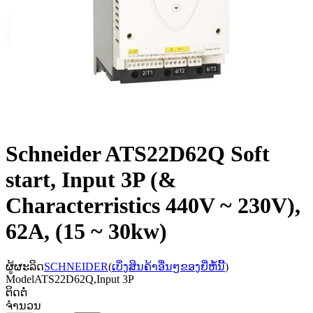
Schneider ATS22D62Q Soft
start, Input 3P (&
Characterristics 440V ~ 230V),
62A, (15 ~ 30kw)
ຜູ້ຜະລິດ
SCHNEIDER
(
ເບິ່ງສິນຄ້າອື່ນໆຂອງຍີ່ຫໍ້ນີ້
)
Model
ATS22D62Q,Input 3P
ຕິດຕໍ່
ຈຳນວນ