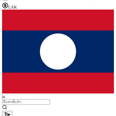
LAK
lo