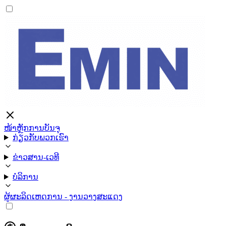
ໜ້າຫຼັກ
ການບັນຈຸ
ກ່ຽວກັບພວກເຮົາ
ຂ່າວສານ-ເວທີ
ບໍລິການ
ຜູ້ຜະລິດ
ເຫດການ - ງານວາງສະແດງ