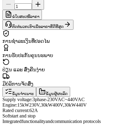
ຂໍໃບສະເໜີລາຄາ
ຕິດຕໍ່ພວກເຮົາເພື່ອລາຄາທີ່ດີທີ່ສຸດ
ການຊຳລະເງິນທີ່ປອດໄພ
ການຮັບປະກັນຄຸນນະພາບ
ປ່ຽນ ແລະ ສົ່ງຄືນງ່າຍ
ມີບໍລິການຈັດສົ່ງ
ຂໍ້ມູນຈຳເພາະ
ຂໍ້ມູນຜູ້ຜະລິດ
Supply voltage
:
3
phase
-
230VAC
~
440VAC
Engine:
15
kW
230
V
,
30
kW
400
V
,
30
kW
440
V
Rated current
:
62A
Soft
start and stop
Integrated
functionality
and
communication protocols