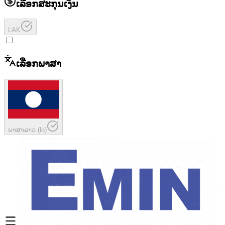
ເລືອກສະກຸນເງິນ
LAK
ເລືອກພາສາ
ພາສາລາວ
(
lo
)