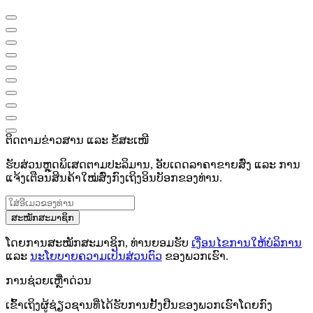
ຕິດຕາມຂ່າວສານ ແລະ ຂໍ້ສະເໜີ
ຮັບສ່ວນຫຼຸດພິເສດຕາມປະລິມານ, ອັບເດດລາຄາຂາຍສົ່ງ ແລະ ການ
ແຈ້ງເຕືອນສິນຄ້າໃໝ່ສົ່ງກົງເຖິງອິນບັອກຂອງທ່ານ.
ສະໝັກສະມາຊິກ
ໂດຍການສະໝັກສະມາຊິກ, ທ່ານຍອມຮັບ
ເງື່ອນໄຂການໃຫ້ບໍລິການ
ແລະ
ນະໂຍບາຍຄວາມເປັນສ່ວນຕົວ
ຂອງພວກເຮົາ.
ການຊ່ວຍເຫຼືໍາດ່ວນ
ເຂົ້າເຖິງຜູ້ຊ່ຽວຊານທີ່ໄດ້ຮັບການຢັ້ງຢືນຂອງພວກເຮົາໂດຍກົງ