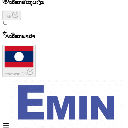
ເລືອກສະກຸນເງິນ
LAK
ເລືອກພາສາ
ພາສາລາວ
(
lo
)