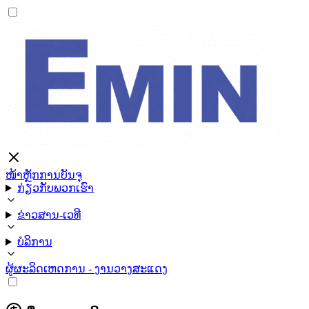
ໜ້າຫຼັກ
ການບັນຈຸ
ກ່ຽວກັບພວກເຮົາ
ຂ່າວສານ-ເວທີ
ບໍລິການ
ຜູ້ຜະລິດ
ເຫດການ - ງານວາງສະແດງ