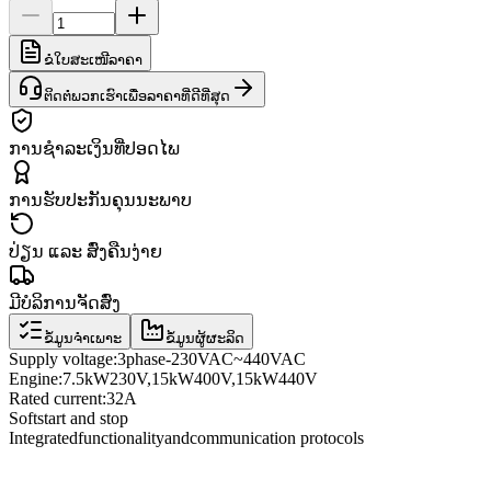
ຂໍໃບສະເໜີລາຄາ
ຕິດຕໍ່ພວກເຮົາເພື່ອລາຄາທີ່ດີທີ່ສຸດ
ການຊຳລະເງິນທີ່ປອດໄພ
ການຮັບປະກັນຄຸນນະພາບ
ປ່ຽນ ແລະ ສົ່ງຄືນງ່າຍ
ມີບໍລິການຈັດສົ່ງ
ຂໍ້ມູນຈຳເພາະ
ຂໍ້ມູນຜູ້ຜະລິດ
Supply voltage
:
3
phase
-
230VAC
~
440VAC
Engine:
7.5
kW
230
V
,
15
kW
400
V
,
15
kW
440
V
Rated current
:
32A
Soft
start and stop
Integrated
functionality
and
communication protocols