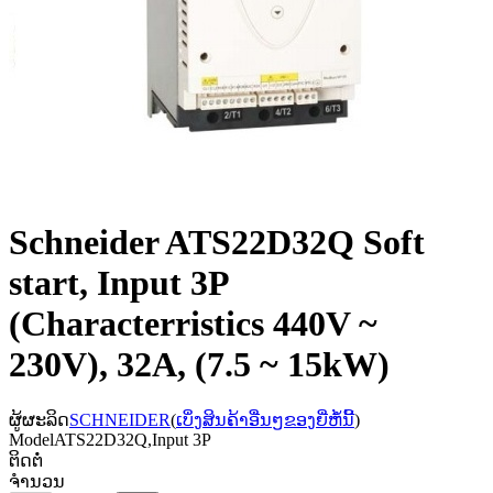
Schneider ATS22D32Q Soft
start, Input 3P
(Characterristics 440V ~
230V), 32A, (7.5 ~ 15kW)
ຜູ້ຜະລິດ
SCHNEIDER
(
ເບິ່ງສິນຄ້າອື່ນໆຂອງຍີ່ຫໍ້ນີ້
)
Model
ATS22D32Q,Input 3P
ຕິດຕໍ່
ຈຳນວນ