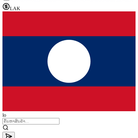
LAK
lo