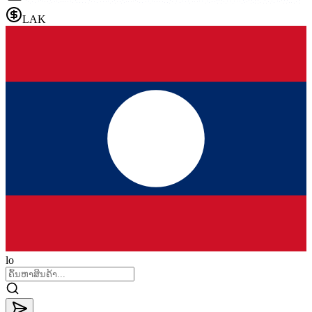
LAK
lo