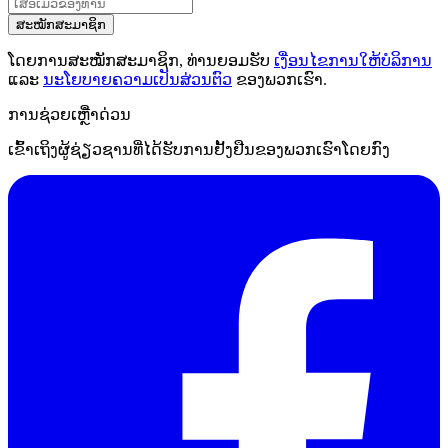
ສະໝັກສະມາຊິກ
ໂດຍການສະໝັກສະມາຊິກ, ທ່ານຍອມຮັບ
ເງື່ອນໄຂການໃຫ້ບໍລິການ
ແລະ
ນະໂຍບາຍຄວາມເປັນສ່ວນຕົວ
ຂອງພວກເຮົາ.
ການຊ່ວຍເຫຼືໍາດ່ວນ
ເຂົ້າເຖິງຜູ້ຊ່ຽວຊານທີ່ໄດ້ຮັບການຢັ້ງຢືນຂອງພວກເຮົາໂດຍກົງ