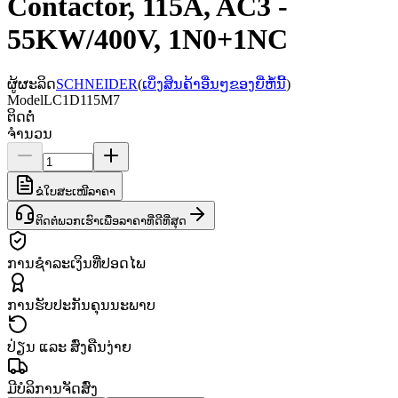
Contactor, 115A, AC3 -
55KW/400V, 1N0+1NC
ຜູ້ຜະລິດ
SCHNEIDER
(
ເບິ່ງສິນຄ້າອື່ນໆຂອງຍີ່ຫໍ້ນີ້
)
Model
LC1D115M7
ຕິດຕໍ່
ຈຳນວນ
ຂໍໃບສະເໜີລາຄາ
ຕິດຕໍ່ພວກເຮົາເພື່ອລາຄາທີ່ດີທີ່ສຸດ
ການຊຳລະເງິນທີ່ປອດໄພ
ການຮັບປະກັນຄຸນນະພາບ
ປ່ຽນ ແລະ ສົ່ງຄືນງ່າຍ
ມີບໍລິການຈັດສົ່ງ