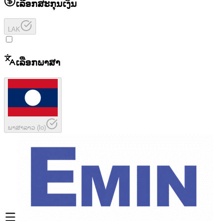
ເລືອກສະກຸນເງິນ
LAK
ເລືອກພາສາ
ພາສາລາວ
(
lo
)