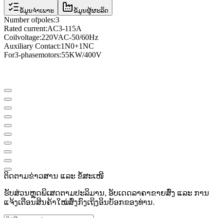
ຂໍ້ມູນຈຳເພາະ
ຂໍ້ມູນຜູ້ຜະລິດ
Number of
poles
:
3
Rated current
:
AC3
-
115A
Coil
voltage
:
220VAC
-
50/60Hz
Auxiliary Contact
:
1N0
+
1NC
For
3
-phase
motors
:
55KW/400V
ຕິດຕາມຂ່າວສານ ແລະ ຂໍ້ສະເໜີ
ຮັບສ່ວນຫຼຸດພິເສດຕາມປະລິມານ, ອັບເດດລາຄາຂາຍສົ່ງ ແລະ ການ
ແຈ້ງເຕືອນສິນຄ້າໃໝ່ສົ່ງກົງເຖິງອິນບັອກຂອງທ່ານ.