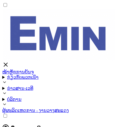
ໜ້າຫຼັກ
ການບັນຈຸ
ກ່ຽວກັບພວກເຮົາ
ຂ່າວສານ-ເວທີ
ບໍລິການ
ຜູ້ຜະລິດ
ເຫດການ - ງານວາງສະແດງ