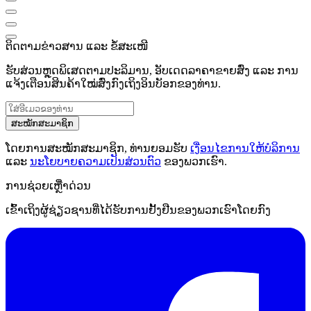
ຕິດຕາມຂ່າວສານ ແລະ ຂໍ້ສະເໜີ
ຮັບສ່ວນຫຼຸດພິເສດຕາມປະລິມານ, ອັບເດດລາຄາຂາຍສົ່ງ ແລະ ການ
ແຈ້ງເຕືອນສິນຄ້າໃໝ່ສົ່ງກົງເຖິງອິນບັອກຂອງທ່ານ.
ສະໝັກສະມາຊິກ
ໂດຍການສະໝັກສະມາຊິກ, ທ່ານຍອມຮັບ
ເງື່ອນໄຂການໃຫ້ບໍລິການ
ແລະ
ນະໂຍບາຍຄວາມເປັນສ່ວນຕົວ
ຂອງພວກເຮົາ.
ການຊ່ວຍເຫຼືໍາດ່ວນ
ເຂົ້າເຖິງຜູ້ຊ່ຽວຊານທີ່ໄດ້ຮັບການຢັ້ງຢືນຂອງພວກເຮົາໂດຍກົງ