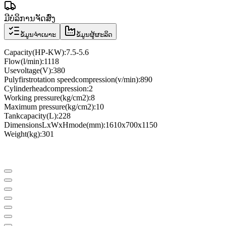
ມີບໍລິການຈັດສົ່ງ
ຂໍ້ມູນຈຳເພາະ
ຂໍ້ມູນຜູ້ຜະລິດ
Capacity
(
HP
-
KW
)
:
7.5-5.6
Flow
(
l
/
min
)
:
1118
Use
voltage
(
V
)
:
380
Puly
first
rotation speed
compression
(
v
/
min
)
:
890
Cylinder
head
compression
:
2
Working pressure
(
kg/cm2
)
:
8
Maximum pressure
(
kg/cm2
)
:
10
Tank
capacity
(
L
)
:
228
Dimensions
LxWxH
mode
(
mm
)
:
1610x700x1150
Weight
(
kg
)
:
301