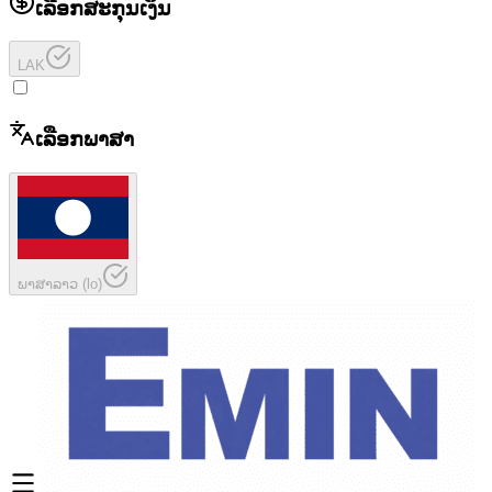
ເລືອກສະກຸນເງິນ
LAK
ເລືອກພາສາ
ພາສາລາວ
(
lo
)