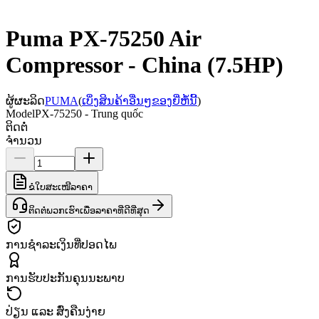
Puma PX-75250 Air
Compressor - China (7.5HP)
ຜູ້ຜະລິດ
PUMA
(
ເບິ່ງສິນຄ້າອື່ນໆຂອງຍີ່ຫໍ້ນີ້
)
Model
PX-75250 - Trung quốc
ຕິດຕໍ່
ຈຳນວນ
ຂໍໃບສະເໜີລາຄາ
ຕິດຕໍ່ພວກເຮົາເພື່ອລາຄາທີ່ດີທີ່ສຸດ
ການຊຳລະເງິນທີ່ປອດໄພ
ການຮັບປະກັນຄຸນນະພາບ
ປ່ຽນ ແລະ ສົ່ງຄືນງ່າຍ