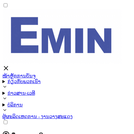
ໜ້າຫຼັກ
ການບັນຈຸ
ກ່ຽວກັບພວກເຮົາ
ຂ່າວສານ-ເວທີ
ບໍລິການ
ຜູ້ຜະລິດ
ເຫດການ - ງານວາງສະແດງ