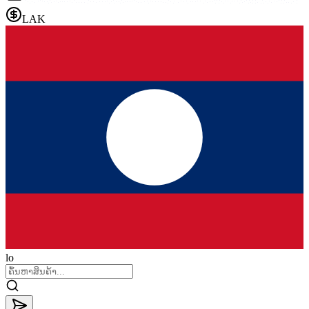
LAK
lo