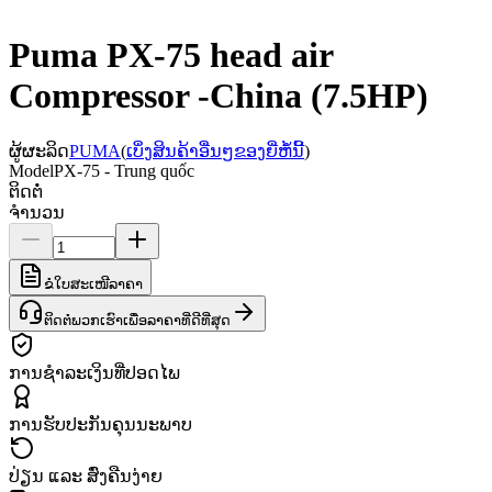
Puma PX-75 head air
Compressor -China (7.5HP)
ຜູ້ຜະລິດ
PUMA
(
ເບິ່ງສິນຄ້າອື່ນໆຂອງຍີ່ຫໍ້ນີ້
)
Model
PX-75 - Trung quốc
ຕິດຕໍ່
ຈຳນວນ
ຂໍໃບສະເໜີລາຄາ
ຕິດຕໍ່ພວກເຮົາເພື່ອລາຄາທີ່ດີທີ່ສຸດ
ການຊຳລະເງິນທີ່ປອດໄພ
ການຮັບປະກັນຄຸນນະພາບ
ປ່ຽນ ແລະ ສົ່ງຄືນງ່າຍ