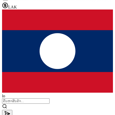
LAK
lo