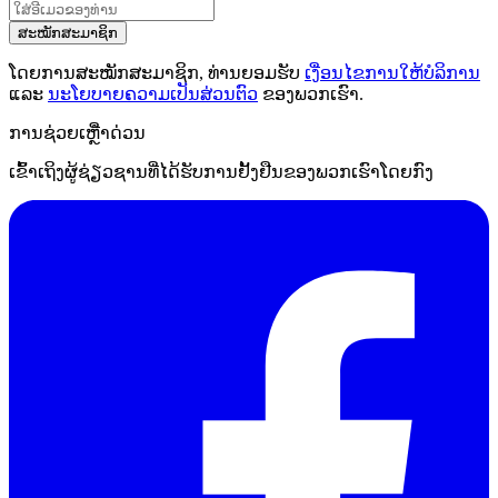
ສະໝັກສະມາຊິກ
ໂດຍການສະໝັກສະມາຊິກ, ທ່ານຍອມຮັບ
ເງື່ອນໄຂການໃຫ້ບໍລິການ
ແລະ
ນະໂຍບາຍຄວາມເປັນສ່ວນຕົວ
ຂອງພວກເຮົາ.
ການຊ່ວຍເຫຼືໍາດ່ວນ
ເຂົ້າເຖິງຜູ້ຊ່ຽວຊານທີ່ໄດ້ຮັບການຢັ້ງຢືນຂອງພວກເຮົາໂດຍກົງ