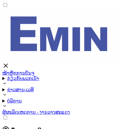
ໜ້າຫຼັກ
ການບັນຈຸ
ກ່ຽວກັບພວກເຮົາ
ຂ່າວສານ-ເວທີ
ບໍລິການ
ຜູ້ຜະລິດ
ເຫດການ - ງານວາງສະແດງ