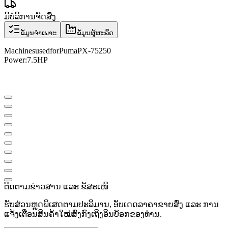
ມີບໍລິການຈັດສົ່ງ
ຂໍ້ມູນຈຳເພາະ
ຂໍ້ມູນຜູ້ຜະລິດ
Machines
used
for
Puma
PX
-
75250
Power:
7.5HP
ຕິດຕາມຂ່າວສານ ແລະ ຂໍ້ສະເໜີ
ຮັບສ່ວນຫຼຸດພິເສດຕາມປະລິມານ, ອັບເດດລາຄາຂາຍສົ່ງ ແລະ ການ
ແຈ້ງເຕືອນສິນຄ້າໃໝ່ສົ່ງກົງເຖິງອິນບັອກຂອງທ່ານ.