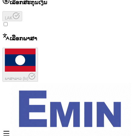
ເລືອກສະກຸນເງິນ
LAK
ເລືອກພາສາ
ພາສາລາວ
(
lo
)