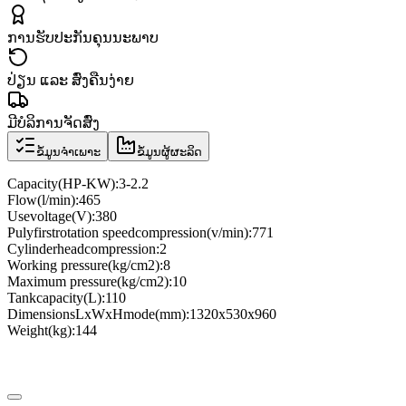
ການຮັບປະກັນຄຸນນະພາບ
ປ່ຽນ ແລະ ສົ່ງຄືນງ່າຍ
ມີບໍລິການຈັດສົ່ງ
ຂໍ້ມູນຈຳເພາະ
ຂໍ້ມູນຜູ້ຜະລິດ
Capacity
(
HP
-
KW
)
:
3
-
2.2
Flow
(
l
/
min
)
:
465
Use
voltage
(
V
)
:
380
Puly
first
rotation speed
compression
(
v
/
min
)
:
771
Cylinder
head
compression
:
2
Working pressure
(
kg/cm2
)
:
8
Maximum pressure
(
kg/cm2
)
:
10
Tank
capacity
(
L
)
:
110
Dimensions
LxWxH
mode
(
mm
)
:
1320x530x960
Weight
(
kg
)
:
144