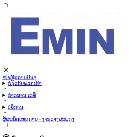
ໜ້າຫຼັກ
ການບັນຈຸ
ກ່ຽວກັບພວກເຮົາ
ຂ່າວສານ-ເວທີ
ບໍລິການ
ຜູ້ຜະລິດ
ເຫດການ - ງານວາງສະແດງ