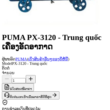
PUMA PX-3120 - Trung quốc
ເຄື່ອງອັດອາກາດ
ຜູ້ຜະລິດ
PUMA
(
ເບິ່ງສິນຄ້າອື່ນໆຂອງຍີ່ຫໍ້ນີ້
)
Model
PX-3120 - Trung quốc
ຕິດຕໍ່
ຈຳນວນ
ຂໍໃບສະເໜີລາຄາ
ຕິດຕໍ່ພວກເຮົາເພື່ອລາຄາທີ່ດີທີ່ສຸດ
ການຊຳລະເງິນທີ່ປອດໄພ