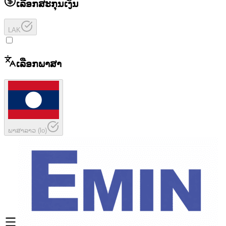
ເລືອກສະກຸນເງິນ
LAK
ເລືອກພາສາ
ພາສາລາວ
(
lo
)