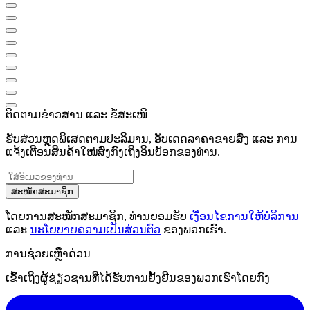
ຕິດຕາມຂ່າວສານ ແລະ ຂໍ້ສະເໜີ
ຮັບສ່ວນຫຼຸດພິເສດຕາມປະລິມານ, ອັບເດດລາຄາຂາຍສົ່ງ ແລະ ການ
ແຈ້ງເຕືອນສິນຄ້າໃໝ່ສົ່ງກົງເຖິງອິນບັອກຂອງທ່ານ.
ສະໝັກສະມາຊິກ
ໂດຍການສະໝັກສະມາຊິກ, ທ່ານຍອມຮັບ
ເງື່ອນໄຂການໃຫ້ບໍລິການ
ແລະ
ນະໂຍບາຍຄວາມເປັນສ່ວນຕົວ
ຂອງພວກເຮົາ.
ການຊ່ວຍເຫຼືໍາດ່ວນ
ເຂົ້າເຖິງຜູ້ຊ່ຽວຊານທີ່ໄດ້ຮັບການຢັ້ງຢືນຂອງພວກເຮົາໂດຍກົງ