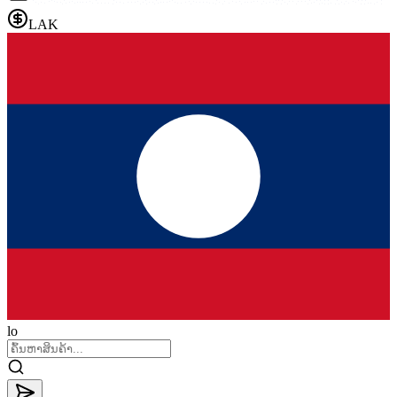
LAK
lo