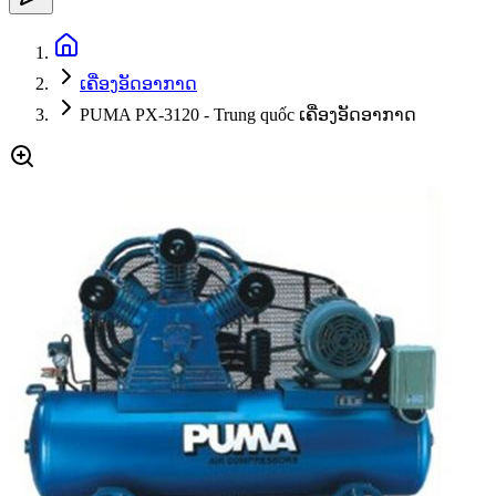
ເຄື່ອງອັດອາກາດ
PUMA PX-3120 - Trung quốc ເຄື່ອງອັດອາກາດ