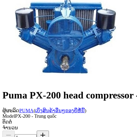
Puma PX-200 head compressor 
ຜູ້ຜະລິດ
PUMA
(
ເບິ່ງສິນຄ້າອື່ນໆຂອງຍີ່ຫໍ້ນີ້
)
Model
PX-200 - Trung quốc
ຕິດຕໍ່
ຈຳນວນ