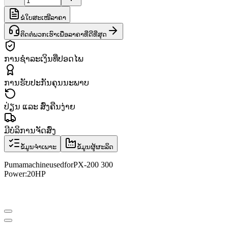
ຂໍໃບສະເໜີລາຄາ
ຕິດຕໍ່ພວກເຮົາເພື່ອລາຄາທີ່ດີທີ່ສຸດ
ການຊຳລະເງິນທີ່ປອດໄພ
ການຮັບປະກັນຄຸນນະພາບ
ປ່ຽນ ແລະ ສົ່ງຄືນງ່າຍ
ມີບໍລິການຈັດສົ່ງ
ຂໍ້ມູນຈຳເພາະ
ຂໍ້ມູນຜູ້ຜະລິດ
Puma
machine
used
for
PX-
200 300
Power:
20HP