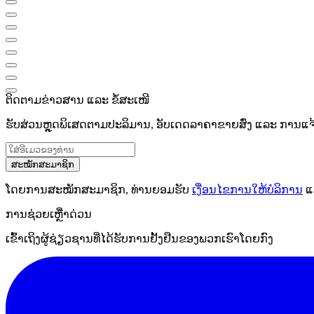
ຕິດຕາມຂ່າວສານ ແລະ ຂໍ້ສະເໜີ
ຮັບສ່ວນຫຼຸດພິເສດຕາມປະລິມານ, ອັບເດດລາຄາຂາຍສົ່ງ ແລະ ການແຈ້ງເ
ສະໝັກສະມາຊິກ
ໂດຍການສະໝັກສະມາຊິກ, ທ່ານຍອມຮັບ
ເງື່ອນໄຂການໃຫ້ບໍລິການ
ແ
ການຊ່ວຍເຫຼືໍາດ່ວນ
ເຂົ້າເຖິງຜູ້ຊ່ຽວຊານທີ່ໄດ້ຮັບການຢັ້ງຢືນຂອງພວກເຮົາໂດຍກົງ