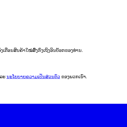
ຕືອນສິນຄ້າໃໝ່ສົ່ງກົງເຖິງອິນບັອກຂອງທ່ານ.
ລະ
ນະໂຍບາຍຄວາມເປັນສ່ວນຕົວ
ຂອງພວກເຮົາ.