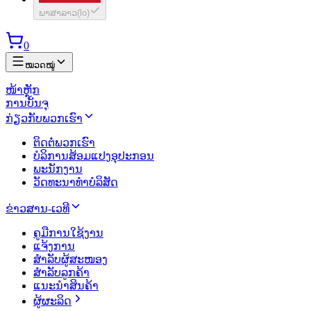
ພາສາລາວ
(
lo
)
0
ໝວດໝູ່
ໜ້າຫຼັກ
ການບັນຈຸ
ກ່ຽວກັບພວກເຮົາ
ຕິດຕໍ່ພວກເຮົາ
ບໍລິການສ້ອມແປງອຸປະກອນ
ພະນັກງານ
ວັດທະນາທຳບໍລິສັດ
ຂ່າວສານ-ເວທີ
ຄູມືການໃຊ້ງານ
ແຈ້ງການ
ສຳລັບຜູ້ສະໜອງ
ສຳລັບລູກຄ້າ
ແນະນຳສິນຄ້າ
ຜູ້ຜະລິດ