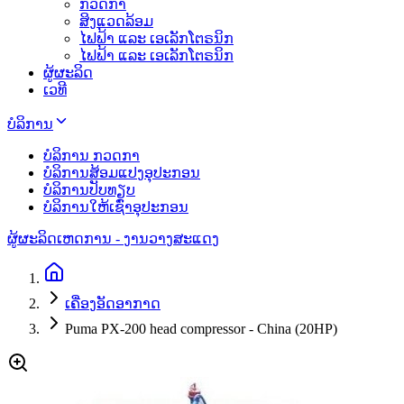
ກວດກາ
ສິງແວດລ້ອມ
ໄຟຟ້າ ແລະ ເອເລັກໂຕຣນິກ
ໄຟຟ້າ ແລະ ເອເລັກໂຕຣນິກ
ຜູ້ຜະລິດ
ເວທີ
ບໍລິການ
ບໍລິການ ກວດກາ
ບໍລິການສ້ອມແປງອຸປະກອນ
ບໍລິການປັບທຽບ
ບໍລິການໃຫ້ເຊົ່າອຸປະກອນ
ຜູ້ຜະລິດ
ເຫດການ - ງານວາງສະແດງ
ເຄື່ອງອັດອາກາດ
Puma PX-200 head compressor - China (20HP)