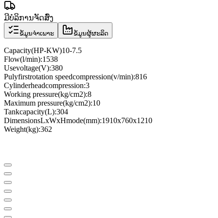
ມີບໍລິການຈັດສົ່ງ
ຂໍ້ມູນຈຳເພາະ
ຂໍ້ມູນຜູ້ຜະລິດ
Capacity
(
HP
-
KW
)
10-7.5
Flow
(
l
/
min
)
:
1538
Use
voltage
(
V
)
:
380
Puly
first
rotation speed
compression
(
v
/
min
)
:
816
Cylinder
head
compression
:
3
Working pressure
(
kg/cm2
)
:
8
Maximum pressure
(
kg/cm2
)
:
10
Tank
capacity
(
L
)
:
304
Dimensions
LxWxH
mode
(
mm
)
:
1910x760x1210
Weight
(
kg
)
:
362