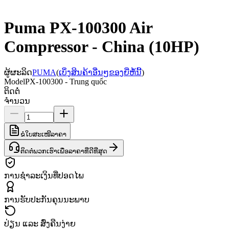
Puma PX-100300 Air
Compressor - China (10HP)
ຜູ້ຜະລິດ
PUMA
(
ເບິ່ງສິນຄ້າອື່ນໆຂອງຍີ່ຫໍ້ນີ້
)
Model
PX-100300 - Trung quốc
ຕິດຕໍ່
ຈຳນວນ
ຂໍໃບສະເໜີລາຄາ
ຕິດຕໍ່ພວກເຮົາເພື່ອລາຄາທີ່ດີທີ່ສຸດ
ການຊຳລະເງິນທີ່ປອດໄພ
ການຮັບປະກັນຄຸນນະພາບ
ປ່ຽນ ແລະ ສົ່ງຄືນງ່າຍ