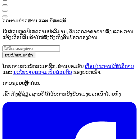
ຕິດຕາມຂ່າວສານ ແລະ ຂໍ້ສະເໜີ
ຮັບສ່ວນຫຼຸດພິເສດຕາມປະລິມານ, ອັບເດດລາຄາຂາຍສົ່ງ ແລະ ການ
ແຈ້ງເຕືອນສິນຄ້າໃໝ່ສົ່ງກົງເຖິງອິນບັອກຂອງທ່ານ.
ສະໝັກສະມາຊິກ
ໂດຍການສະໝັກສະມາຊິກ, ທ່ານຍອມຮັບ
ເງື່ອນໄຂການໃຫ້ບໍລິການ
ແລະ
ນະໂຍບາຍຄວາມເປັນສ່ວນຕົວ
ຂອງພວກເຮົາ.
ການຊ່ວຍເຫຼືໍາດ່ວນ
ເຂົ້າເຖິງຜູ້ຊ່ຽວຊານທີ່ໄດ້ຮັບການຢັ້ງຢືນຂອງພວກເຮົາໂດຍກົງ