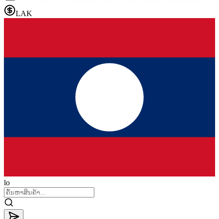
LAK
lo