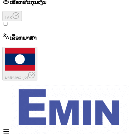
ເລືອກສະກຸນເງິນ
LAK
ເລືອກພາສາ
ພາສາລາວ
(
lo
)