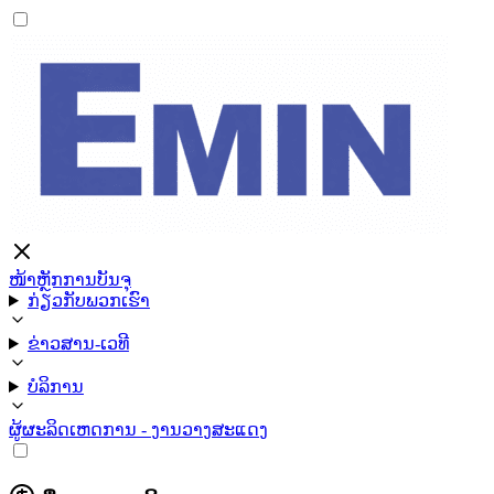
ໜ້າຫຼັກ
ການບັນຈຸ
ກ່ຽວກັບພວກເຮົາ
ຂ່າວສານ-ເວທີ
ບໍລິການ
ຜູ້ຜະລິດ
ເຫດການ - ງານວາງສະແດງ