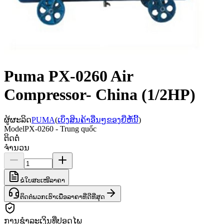
Puma PX-0260 Air
Compressor- China (1/2HP)
ຜູ້ຜະລິດ
PUMA
(
ເບິ່ງສິນຄ້າອື່ນໆຂອງຍີ່ຫໍ້ນີ້
)
Model
PX-0260 - Trung quốc
ຕິດຕໍ່
ຈຳນວນ
ຂໍໃບສະເໜີລາຄາ
ຕິດຕໍ່ພວກເຮົາເພື່ອລາຄາທີ່ດີທີ່ສຸດ
ການຊຳລະເງິນທີ່ປອດໄພ