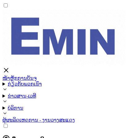
ໜ້າຫຼັກ
ການບັນຈຸ
ກ່ຽວກັບພວກເຮົາ
ຂ່າວສານ-ເວທີ
ບໍລິການ
ຜູ້ຜະລິດ
ເຫດການ - ງານວາງສະແດງ