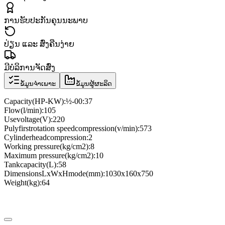
ການຮັບປະກັນຄຸນນະພາບ
ປ່ຽນ ແລະ ສົ່ງຄືນງ່າຍ
ມີບໍລິການຈັດສົ່ງ
ຂໍ້ມູນຈຳເພາະ
ຂໍ້ມູນຜູ້ຜະລິດ
Capacity
(
HP
-
KW
)
:
½
-
00:37
Flow
(
l
/
min
)
:
105
Use
voltage
(
V
)
:
220
Puly
first
rotation speed
compression
(
v
/
min
)
:
573
Cylinder
head
compression
:
2
Working pressure
(
kg/cm2
)
:
8
Maximum pressure
(
kg/cm2
)
:
10
Tank
capacity
(
L
)
:
58
Dimensions
LxWxH
mode
(
mm
)
:
1030
x
160
x
750
Weight
(
kg
)
:
64