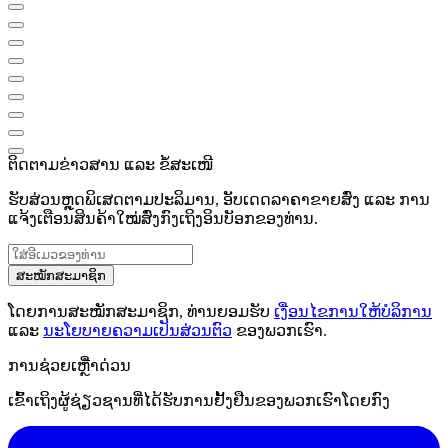
ຕິດຕາມຂ່າວສານ ແລະ ຂໍ້ສະເໜີ
ຮັບສ່ວນຫຼຸດພິເສດຕາມປະລິມານ, ອັບເດດລາຄາຂາຍສົ່ງ ແລະ ການ
ແຈ້ງເຕືອນສິນຄ້າໃໝ່ສົ່ງກົງເຖິງອິນບັອກຂອງທ່ານ.
ສະໝັກສະມາຊິກ
ໂດຍການສະໝັກສະມາຊິກ, ທ່ານຍອມຮັບ
ເງື່ອນໄຂການໃຫ້ບໍລິການ
ແລະ
ນະໂຍບາຍຄວາມເປັນສ່ວນຕົວ
ຂອງພວກເຮົາ.
ການຊ່ວຍເຫຼືໍາດ່ວນ
ເຂົ້າເຖິງຜູ້ຊ່ຽວຊານທີ່ໄດ້ຮັບການຢັ້ງຢືນຂອງພວກເຮົາໂດຍກົງ