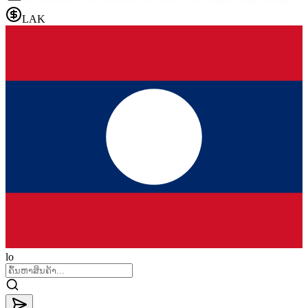
LAK
lo