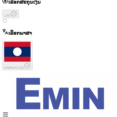
ເລືອກສະກຸນເງິນ
LAK
ເລືອກພາສາ
ພາສາລາວ
(
lo
)