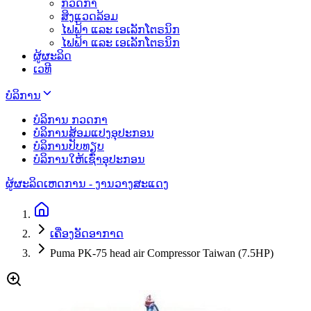
ກວດກາ
ສິງແວດລ້ອມ
ໄຟຟ້າ ແລະ ເອເລັກໂຕຣນິກ
ໄຟຟ້າ ແລະ ເອເລັກໂຕຣນິກ
ຜູ້ຜະລິດ
ເວທີ
ບໍລິການ
ບໍລິການ ກວດກາ
ບໍລິການສ້ອມແປງອຸປະກອນ
ບໍລິການປັບທຽບ
ບໍລິການໃຫ້ເຊົ່າອຸປະກອນ
ຜູ້ຜະລິດ
ເຫດການ - ງານວາງສະແດງ
ເຄື່ອງອັດອາກາດ
Puma PK-75 head air Compressor Taiwan (7.5HP)