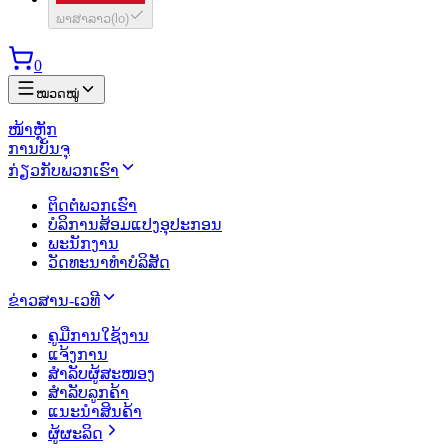
ພາສາລາວ
(
lo
)
0
ໝວດໝູ່
ໜ້າຫຼັກ
ການບັນຈຸ
ກ່ຽວກັບພວກເຮົາ
ຕິດຕໍ່ພວກເຮົາ
ບໍລິການສ້ອມແປງອຸປະກອນ
ພະນັກງານ
ວັດທະນາທຳບໍລິສັດ
ຂ່າວສານ-ເວທີ
ຄູມືການໃຊ້ງານ
ແຈ້ງການ
ສຳລັບຜູ້ສະໜອງ
ສຳລັບລູກຄ້າ
ແນະນຳສິນຄ້າ
ຜູ້ຜະລິດ