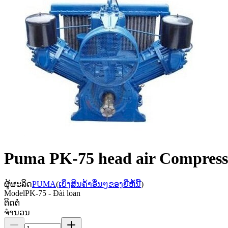
Puma PK-75 head air Compress
ຜູ້ຜະລິດ
PUMA
(
ເບິ່ງສິນຄ້າອື່ນໆຂອງຍີ່ຫໍ້ນີ້
)
Model
PK-75 - Đài loan
ຕິດຕໍ່
ຈຳນວນ