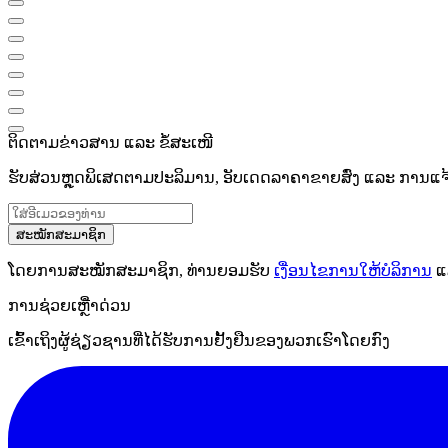
ຕິດຕາມຂ່າວສານ ແລະ ຂໍ້ສະເໜີ
ຮັບສ່ວນຫຼຸດພິເສດຕາມປະລິມານ, ອັບເດດລາຄາຂາຍສົ່ງ ແລະ ການແຈ້ງເ
ສະໝັກສະມາຊິກ
ໂດຍການສະໝັກສະມາຊິກ, ທ່ານຍອມຮັບ
ເງື່ອນໄຂການໃຫ້ບໍລິການ
ແ
ການຊ່ວຍເຫຼືໍາດ່ວນ
ເຂົ້າເຖິງຜູ້ຊ່ຽວຊານທີ່ໄດ້ຮັບການຢັ້ງຢືນຂອງພວກເຮົາໂດຍກົງ