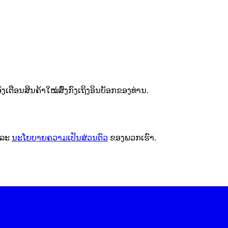
ຕືອນສິນຄ້າໃໝ່ສົ່ງກົງເຖິງອິນບັອກຂອງທ່ານ.
ລະ
ນະໂຍບາຍຄວາມເປັນສ່ວນຕົວ
ຂອງພວກເຮົາ.