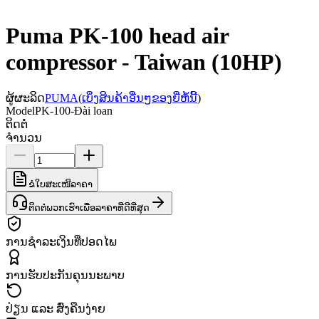
Puma PK-100 head air
compressor - Taiwan (10HP)
ຜູ້ຜະລິດ
PUMA
(
ເບິ່ງສິນຄ້າອື່ນໆຂອງຍີ່ຫໍ້ນີ້
)
Model
PK-100-Đài loan
ຕິດຕໍ່
ຈຳນວນ
ຂໍໃບສະເໜີລາຄາ
ຕິດຕໍ່ພວກເຮົາເພື່ອລາຄາທີ່ດີທີ່ສຸດ
ການຊຳລະເງິນທີ່ປອດໄພ
ການຮັບປະກັນຄຸນນະພາບ
ປ່ຽນ ແລະ ສົ່ງຄືນງ່າຍ