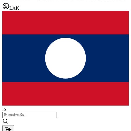
LAK
lo