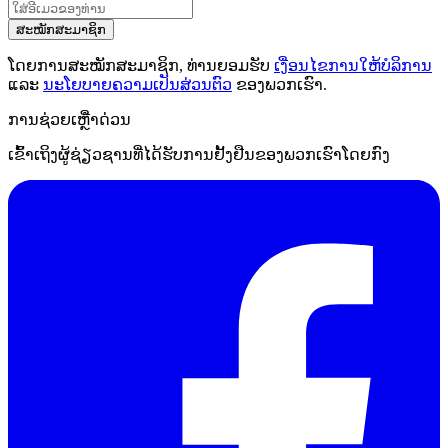
ສະໝັກສະມາຊິກ
ໂດຍການສະໝັກສະມາຊິກ, ທ່ານຍອມຮັບ
ເງື່ອນໄຂການໃຫ້ບໍລິການ
ແລະ
ນະໂຍບາຍຄວາມເປັນສ່ວນຕົວ
ຂອງພວກເຮົາ.
ການຊ່ວຍເຫຼືໍາດ່ວນ
ເຂົ້າເຖິງຜູ້ຊ່ຽວຊານທີ່ໄດ້ຮັບການຢັ້ງຢືນຂອງພວກເຮົາໂດຍກົງ