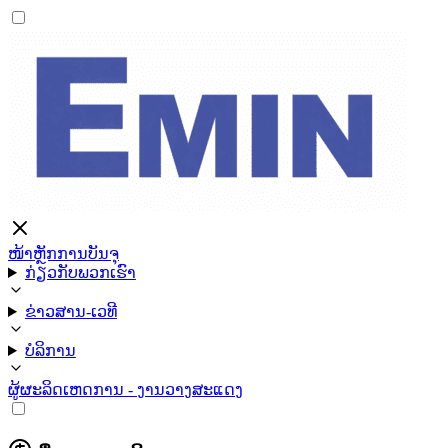
ໜ້າຫຼັກ
ການບັນຈຸ
ກ່ຽວກັບພວກເຮົາ
ຂ່າວສານ-ເວທີ
ບໍລິການ
ຜູ້ຜະລິດ
ເຫດການ - ງານວາງສະແດງ