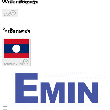
ເລືອກສະກຸນເງິນ
LAK
ເລືອກພາສາ
ພາສາລາວ
(
lo
)