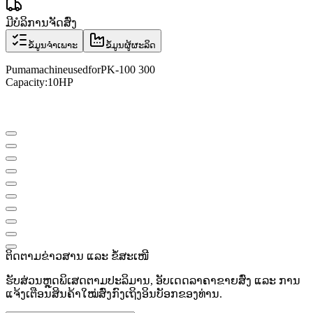
ມີບໍລິການຈັດສົ່ງ
ຂໍ້ມູນຈຳເພາະ
ຂໍ້ມູນຜູ້ຜະລິດ
Puma
machine
used
for
PK
-
100 300
Capacity
:
10
HP
ຕິດຕາມຂ່າວສານ ແລະ ຂໍ້ສະເໜີ
ຮັບສ່ວນຫຼຸດພິເສດຕາມປະລິມານ, ອັບເດດລາຄາຂາຍສົ່ງ ແລະ ການ
ແຈ້ງເຕືອນສິນຄ້າໃໝ່ສົ່ງກົງເຖິງອິນບັອກຂອງທ່ານ.