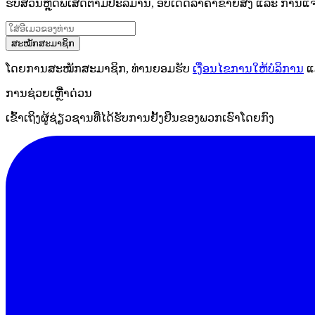
ຮັບສ່ວນຫຼຸດພິເສດຕາມປະລິມານ, ອັບເດດລາຄາຂາຍສົ່ງ ແລະ ການແຈ້ງເ
ສະໝັກສະມາຊິກ
ໂດຍການສະໝັກສະມາຊິກ, ທ່ານຍອມຮັບ
ເງື່ອນໄຂການໃຫ້ບໍລິການ
ແ
ການຊ່ວຍເຫຼືໍາດ່ວນ
ເຂົ້າເຖິງຜູ້ຊ່ຽວຊານທີ່ໄດ້ຮັບການຢັ້ງຢືນຂອງພວກເຮົາໂດຍກົງ