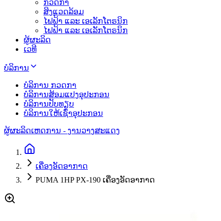
ກວດກາ
ສິງແວດລ້ອມ
ໄຟຟ້າ ແລະ ເອເລັກໂຕຣນິກ
ໄຟຟ້າ ແລະ ເອເລັກໂຕຣນິກ
ຜູ້ຜະລິດ
ເວທີ
ບໍລິການ
ບໍລິການ ກວດກາ
ບໍລິການສ້ອມແປງອຸປະກອນ
ບໍລິການປັບທຽບ
ບໍລິການໃຫ້ເຊົ່າອຸປະກອນ
ຜູ້ຜະລິດ
ເຫດການ - ງານວາງສະແດງ
ເຄື່ອງອັດອາກາດ
PUMA 1HP PX-190 ເຄື່ອງອັດອາກາດ