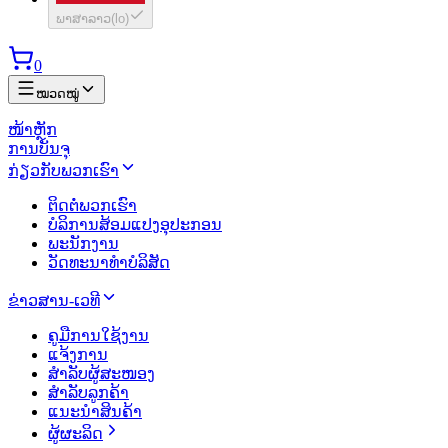
ພາສາລາວ
(
lo
)
0
ໝວດໝູ່
ໜ້າຫຼັກ
ການບັນຈຸ
ກ່ຽວກັບພວກເຮົາ
ຕິດຕໍ່ພວກເຮົາ
ບໍລິການສ້ອມແປງອຸປະກອນ
ພະນັກງານ
ວັດທະນາທຳບໍລິສັດ
ຂ່າວສານ-ເວທີ
ຄູມືການໃຊ້ງານ
ແຈ້ງການ
ສຳລັບຜູ້ສະໜອງ
ສຳລັບລູກຄ້າ
ແນະນຳສິນຄ້າ
ຜູ້ຜະລິດ