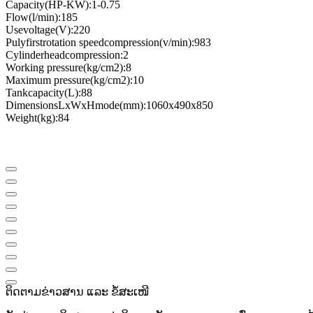
Capacity
(
HP
-
KW
)
:
1
-
0.75
Flow
(
l
/
min
)
:
185
Use
voltage
(
V
)
:
220
Puly
first
rotation speed
compression
(
v
/
min
)
:
983
Cylinder
head
compression
:
2
Working pressure
(
kg/cm2
)
:
8
Maximum pressure
(
kg/cm2
)
:
10
Tank
capacity
(
L
)
:
88
Dimensions
LxWxH
mode
(
mm
)
:
1060x490x850
Weight
(
kg
)
:
84
ຕິດຕາມຂ່າວສານ ແລະ ຂໍ້ສະເໜີ