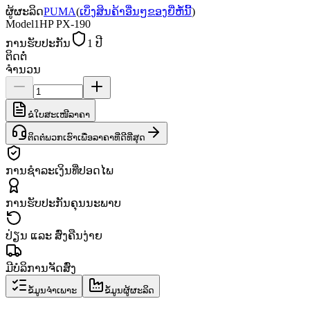
ຜູ້ຜະລິດ
PUMA
(
ເບິ່ງສິນຄ້າອື່ນໆຂອງຍີ່ຫໍ້ນີ້
)
Model
1HP PX-190
ການຮັບປະກັນ
1 ປີ
ຕິດຕໍ່
ຈຳນວນ
ຂໍໃບສະເໜີລາຄາ
ຕິດຕໍ່ພວກເຮົາເພື່ອລາຄາທີ່ດີທີ່ສຸດ
ການຊຳລະເງິນທີ່ປອດໄພ
ການຮັບປະກັນຄຸນນະພາບ
ປ່ຽນ ແລະ ສົ່ງຄືນງ່າຍ
ມີບໍລິການຈັດສົ່ງ
ຂໍ້ມູນຈຳເພາະ
ຂໍ້ມູນຜູ້ຜະລິດ