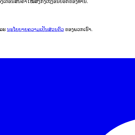
ຕືອນສິນຄ້າໃໝ່ສົ່ງກົງເຖິງອິນບັອກຂອງທ່ານ.
ລະ
ນະໂຍບາຍຄວາມເປັນສ່ວນຕົວ
ຂອງພວກເຮົາ.