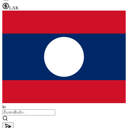
LAK
lo