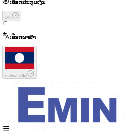
ເລືອກສະກຸນເງິນ
LAK
ເລືອກພາສາ
ພາສາລາວ
(
lo
)