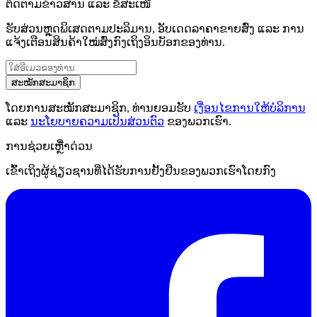
ຕິດຕາມຂ່າວສານ ແລະ ຂໍ້ສະເໜີ
ຮັບສ່ວນຫຼຸດພິເສດຕາມປະລິມານ, ອັບເດດລາຄາຂາຍສົ່ງ ແລະ ການ
ແຈ້ງເຕືອນສິນຄ້າໃໝ່ສົ່ງກົງເຖິງອິນບັອກຂອງທ່ານ.
ສະໝັກສະມາຊິກ
ໂດຍການສະໝັກສະມາຊິກ, ທ່ານຍອມຮັບ
ເງື່ອນໄຂການໃຫ້ບໍລິການ
ແລະ
ນະໂຍບາຍຄວາມເປັນສ່ວນຕົວ
ຂອງພວກເຮົາ.
ການຊ່ວຍເຫຼືໍາດ່ວນ
ເຂົ້າເຖິງຜູ້ຊ່ຽວຊານທີ່ໄດ້ຮັບການຢັ້ງຢືນຂອງພວກເຮົາໂດຍກົງ