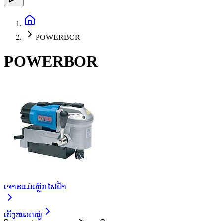
POWERBOR
POWERBOR
ເຈາະແມ່ເຫຼັກໄຟຟ້າ
ເບິ່ງໝວດໝູ່