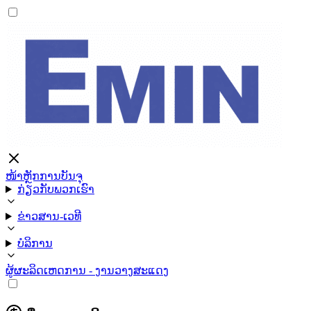
ໜ້າຫຼັກ
ການບັນຈຸ
ກ່ຽວກັບພວກເຮົາ
ຂ່າວສານ-ເວທີ
ບໍລິການ
ຜູ້ຜະລິດ
ເຫດການ - ງານວາງສະແດງ