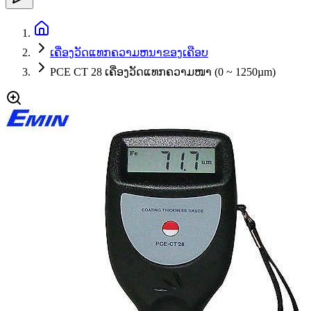
ເຄື່ອງວັດແທກຄວາມຫນາຂອງເຄືອບ
PCE CT 28 ເຄື່ອງວັດແທກຄວາມໜາ (0 ~ 1250µm)