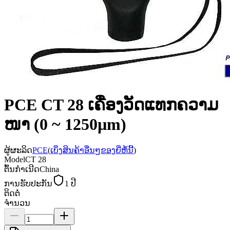
PCE CT 28 ເຄື່ອງວັດແທກຄວາມ
ໜາ (0 ~ 1250µm)
ຜູ້ຜະລິດ
PCE
(
ເບິ່ງສິນຄ້າອື່ນໆຂອງຍີ່ຫໍ້ນີ້
)
Model
CT 28
ຕົ້ນກຳເນີດ
China
ການຮັບປະກັນ
1 ປີ
ຕິດຕໍ່
ຈຳນວນ