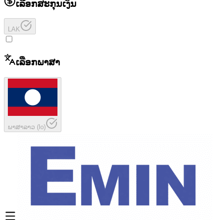
ເລືອກສະກຸນເງິນ
LAK
ເລືອກພາສາ
ພາສາລາວ
(
lo
)