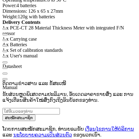
Power:
4 batteries
Dimensions: 126 x 65 x 27mm
Weight:
120g with batteries
Delivery Contents
1 x PCE-CT 28 Material Thickness Meter with integrated F/N
sensor
1 x Carrying case
4 x Batteries
1 x Set of calibration standards
1 x User's manual
Datasheet
ຕິດຕາມຂ່າວສານ ແລະ ຂໍ້ສະເໜີ
Manual
ຮັບສ່ວນຫຼຸດພິເສດຕາມປະລິມານ, ອັບເດດລາຄາຂາຍສົ່ງ ແລະ ການ
ແຈ້ງເຕືອນສິນຄ້າໃໝ່ສົ່ງກົງເຖິງອິນບັອກຂອງທ່ານ.
ສະໝັກສະມາຊິກ
ໂດຍການສະໝັກສະມາຊິກ, ທ່ານຍອມຮັບ
ເງື່ອນໄຂການໃຫ້ບໍລິການ
ແລະ
ນະໂຍບາຍຄວາມເປັນສ່ວນຕົວ
ຂອງພວກເຮົາ.