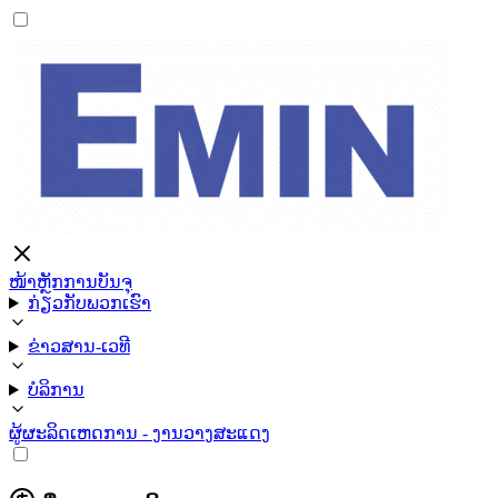
ໜ້າຫຼັກ
ການບັນຈຸ
ກ່ຽວກັບພວກເຮົາ
ຂ່າວສານ-ເວທີ
ບໍລິການ
ຜູ້ຜະລິດ
ເຫດການ - ງານວາງສະແດງ