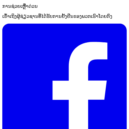
ການຊ່ວຍເຫຼືໍາດ່ວນ
ເຂົ້າເຖິງຜູ້ຊ່ຽວຊານທີ່ໄດ້ຮັບການຢັ້ງຢືນຂອງພວກເຮົາໂດຍກົງ