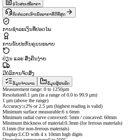
ຂໍໃບສະເໜີລາຄາ
ຕິດຕໍ່ພວກເຮົາເພື່ອລາຄາທີ່ດີທີ່ສຸດ
ການຊຳລະເງິນທີ່ປອດໄພ
ການຮັບປະກັນຄຸນນະພາບ
ປ່ຽນ ແລະ ສົ່ງຄືນງ່າຍ
ມີບໍລິການຈັດສົ່ງ
ຂໍ້ມູນຈຳເພາະ
ຂໍ້ມູນຜູ້ຜະລິດ
Measurement range: 0 to 1250µm
Resolution
0.1 µm (in a range of 0.0 to 99.9 µm)
1 µm (above the range)
Accuracy:
±2% or 2.5 µm (highest reading is valid)
Minimum surface measurable:
6 x 6mm
Minimum radial curve convexed: 5mm / concaved: 60mm
Minimum thickness of material:
0.3mm (for ferrous materials)
0.1mm (for non-ferrous materials)
Display:
LCD with 4 x 10mm high digits
Operating temperature:
0 to 50°C