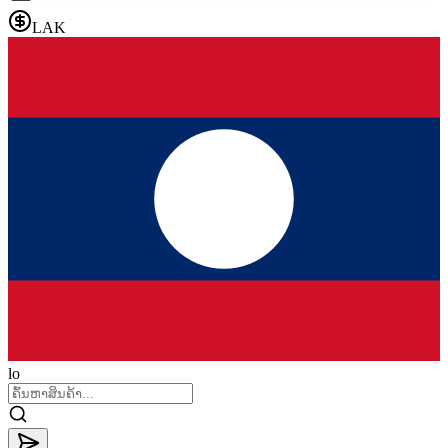
LAK
lo