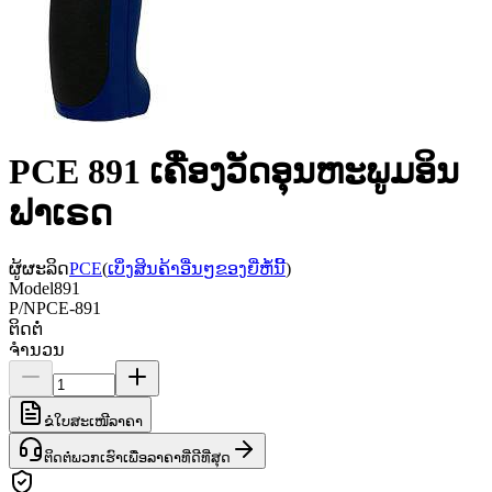
PCE 891 ເຄື່ອງວັດອຸນຫະພູມອິນ
ຟາເຣດ
ຜູ້ຜະລິດ
PCE
(
ເບິ່ງສິນຄ້າອື່ນໆຂອງຍີ່ຫໍ້ນີ້
)
Model
891
P/N
PCE-891
ຕິດຕໍ່
ຈຳນວນ
ຂໍໃບສະເໜີລາຄາ
ຕິດຕໍ່ພວກເຮົາເພື່ອລາຄາທີ່ດີທີ່ສຸດ