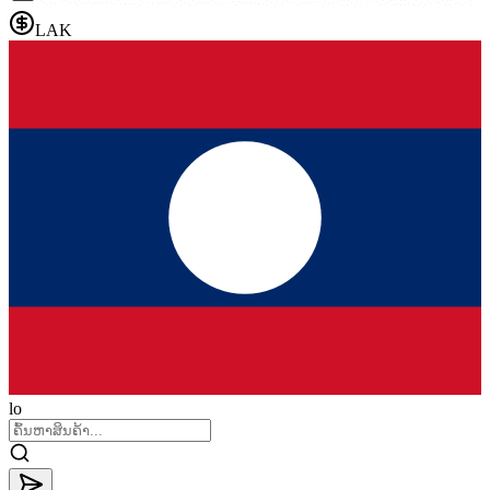
LAK
lo