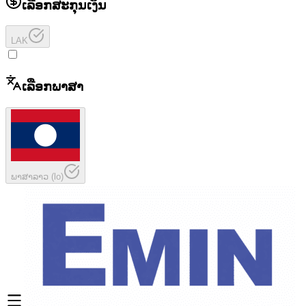
ເລືອກສະກຸນເງິນ
LAK
ເລືອກພາສາ
ພາສາລາວ
(
lo
)