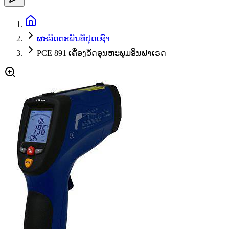
ຜະລິດຕະພັນທີ່ຢຸດເຊົາ
PCE 891 ເຄື່ອງວັດອຸນຫະພູມອິນຟາເຣດ