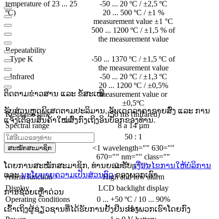
temperature of 23 ... 25
-50 ... 20 ºC / ±2,5 ºC
ºC)
20 ... 500 ºC / ±1 %
measurement value ±1 °C
500 ... 1200 ºC / ±1,5 % of
the measurement value
Repeatability
- Type K
-50 ... 1370 ºC / ±1,5 ºC of
the measurement value
- Infrared
-50 ... 20 ºC / ±1,3 ºC
20 ... 1200 ºC / ±0,5%
ຕິດຕາມຂ່າວສານ ແລະ ຂໍ້ສະເໜີ
measurement value or
±0,5ºC
ຮັບສ່ວນຫຼຸດພິເສດຕາມປະລິມານ, ອັບເດດລາຄາຂາຍສົ່ງ ແລະ ການ
Response time
150 ms (infrared)
ແຈ້ງເຕືອນສິນຄ້າໃໝ່ສົ່ງກົງເຖິງອິນບັອກຂອງທ່ານ.
Spectral range
8 a 14 µm
Optical resolution
50 : 1
Laser
<1 wavelength="" 630=""
ສະໝັກສະມາຊິກ
670="" nm="" class=""
ໂດຍການສະໝັກສະມາຊິກ, ທ່ານຍອມຮັບ
2="" p="">
ເງື່ອນໄຂການໃຫ້ບໍລິການ
ແລະ
ນະໂຍບາຍຄວາມເປັນສ່ວນຕົວ
ຂອງພວກເຮົາ.
Alarm function
High and low alarm
Display
LCD backlight display
ການຊ່ວຍເຫຼືໍາດ່ວນ
Operating conditions
0 ... +50 ºC / 10 ... 90%
H.r.
ເຂົ້າເຖິງຜູ້ຊ່ຽວຊານທີ່ໄດ້ຮັບການຢັ້ງຢືນຂອງພວກເຮົາໂດຍກົງ