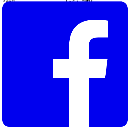
Power
1 x 9 V battery
Dimensions
220 x 120 x 56 mm
Weight
290 g
Manufacturer:
PCE
GROUP -
UK
Warranty: 12
months
Discontinued