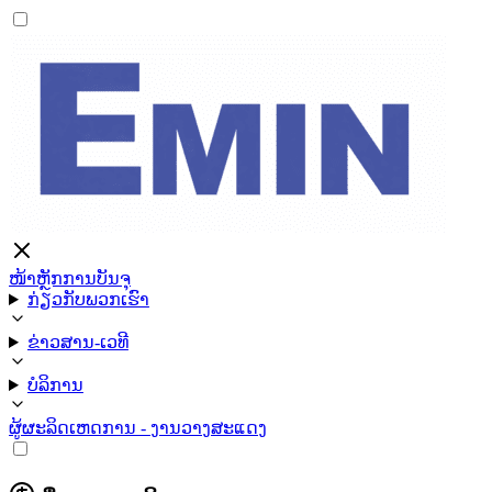
ໜ້າຫຼັກ
ການບັນຈຸ
ກ່ຽວກັບພວກເຮົາ
ຂ່າວສານ-ເວທີ
ບໍລິການ
ຜູ້ຜະລິດ
ເຫດການ - ງານວາງສະແດງ