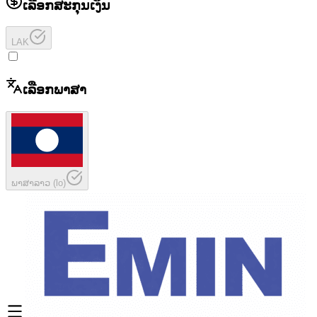
ເລືອກສະກຸນເງິນ
LAK
ເລືອກພາສາ
ພາສາລາວ
(
lo
)