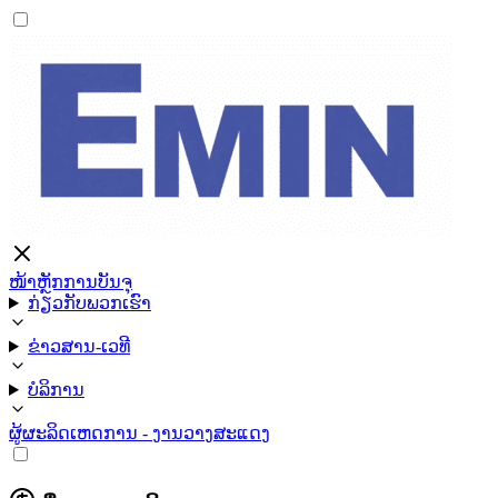
ໜ້າຫຼັກ
ການບັນຈຸ
ກ່ຽວກັບພວກເຮົາ
ຂ່າວສານ-ເວທີ
ບໍລິການ
ຜູ້ຜະລິດ
ເຫດການ - ງານວາງສະແດງ