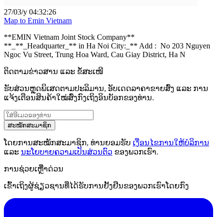
27/03/y 04:32:26
Map to Emin Vietnam
**EMIN Vietnam Joint Stock Company**
**_**_Headquarter_** in Ha Noi City:_** Add : No 203 Nguyen
Ngoc Vu Street, Trung Hoa Ward, Cau Giay District, Ha N
ຕິດຕາມຂ່າວສານ ແລະ ຂໍ້ສະເໜີ
ຮັບສ່ວນຫຼຸດພິເສດຕາມປະລິມານ, ອັບເດດລາຄາຂາຍສົ່ງ ແລະ ການ
ແຈ້ງເຕືອນສິນຄ້າໃໝ່ສົ່ງກົງເຖິງອິນບັອກຂອງທ່ານ.
ສະໝັກສະມາຊິກ
ໂດຍການສະໝັກສະມາຊິກ, ທ່ານຍອມຮັບ
ເງື່ອນໄຂການໃຫ້ບໍລິການ
ແລະ
ນະໂຍບາຍຄວາມເປັນສ່ວນຕົວ
ຂອງພວກເຮົາ.
ການຊ່ວຍເຫຼືໍາດ່ວນ
ເຂົ້າເຖິງຜູ້ຊ່ຽວຊານທີ່ໄດ້ຮັບການຢັ້ງຢືນຂອງພວກເຮົາໂດຍກົງ