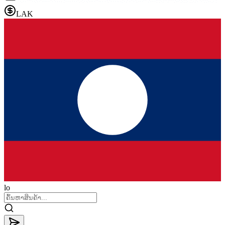
LAK
lo