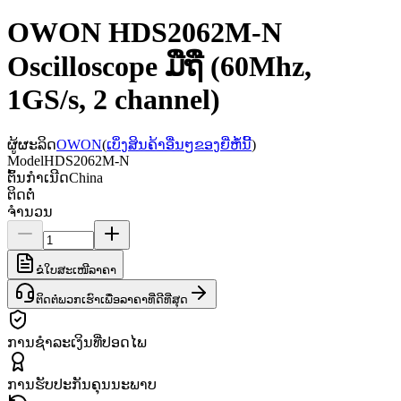
OWON HDS2062M-N
Oscilloscope ມືຖື (60Mhz,
1GS/s, 2 channel)
ຜູ້ຜະລິດ
OWON
(
ເບິ່ງສິນຄ້າອື່ນໆຂອງຍີ່ຫໍ້ນີ້
)
Model
HDS2062M-N
ຕົ້ນກຳເນີດ
China
ຕິດຕໍ່
ຈຳນວນ
ຂໍໃບສະເໜີລາຄາ
ຕິດຕໍ່ພວກເຮົາເພື່ອລາຄາທີ່ດີທີ່ສຸດ
ການຊຳລະເງິນທີ່ປອດໄພ
ການຮັບປະກັນຄຸນນະພາບ