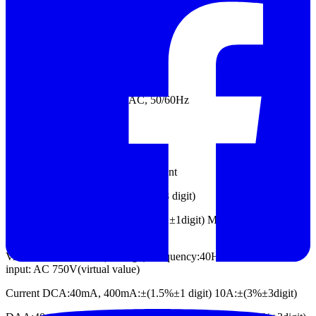
Waveform math: ＋, －, ×, ÷, FFT
Waveform storage: 4 waveforms
Communication interface: USB
Cymometer: Available
Power supply: 100V-240V AC, 50/60Hz
Multimeter Specification
Full scale reading: Diode
Input Impedance
On/Off measurement
Capacitance: 51.2nF-100uF:±(3%±3 digit)
Voltage
VDC:400mV,4V, 400V: ±(1±1digit) Max. input: DC
1000V,
VAC:4V,40V,400V:±(1±3digit) Frequency:40Hz-400Hz, Max.
input: AC 750V(virtual value)
Current
DCA:40mA, 400mA:±(1.5%±1 digit) 10A:±(3%±3digit)