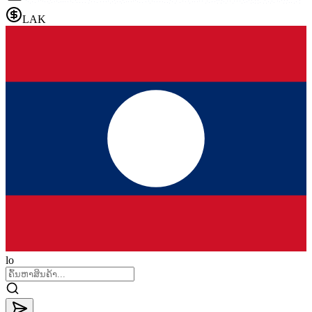
LAK
lo