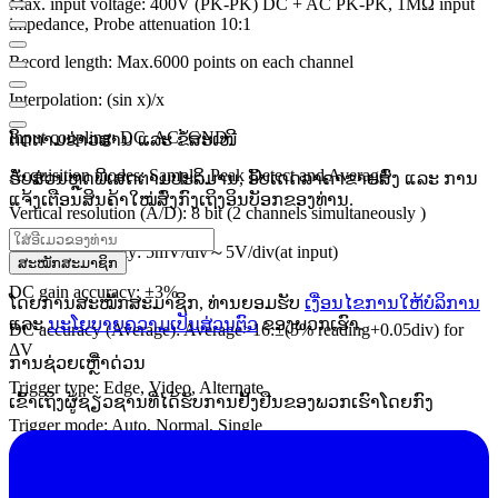
Max. input voltage: 400V (PK-PK) DC + AC PK-PK, 1MΩ input
impedance, Probe attenuation 10:1
Record length: Max.6000 points on each channel
Interpolation: (sin x)/x
Input coupling: DC, AC, GND
ຕິດຕາມຂ່າວສານ ແລະ ຂໍ້ສະເໜີ
Acquisition modes: Sample, Peak Detect and Average
ຮັບສ່ວນຫຼຸດພິເສດຕາມປະລິມານ, ອັບເດດລາຄາຂາຍສົ່ງ ແລະ ການ
ແຈ້ງເຕືອນສິນຄ້າໃໝ່ສົ່ງກົງເຖິງອິນບັອກຂອງທ່ານ.
Vertical resolution (A/D): 8 bit (2 channels simultaneously )
Vertical sensitivity: 5mV/div～5V/div(at input)
ສະໝັກສະມາຊິກ
DC gain accuracy: ±3%
ໂດຍການສະໝັກສະມາຊິກ, ທ່ານຍອມຮັບ
ເງື່ອນໄຂການໃຫ້ບໍລິການ
ແລະ
ນະໂຍບາຍຄວາມເປັນສ່ວນຕົວ
ຂອງພວກເຮົາ.
DC accuracy (Average): Average>16:±(5% reading+0.05div) for
ΔV
ການຊ່ວຍເຫຼືໍາດ່ວນ
Trigger type: Edge, Video, Alternate
ເຂົ້າເຖິງຜູ້ຊ່ຽວຊານທີ່ໄດ້ຮັບການຢັ້ງຢືນຂອງພວກເຮົາໂດຍກົງ
Trigger mode: Auto, Normal, Single
Trigger level: ±6 divisions from screen center