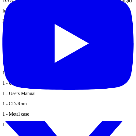
DAA:40mA±(1.5%±3digit) 400mA:±(2±1digit) 10A:±(3%±3digit)
Impedance: 400Ω:±(1%±3digit), 40Ω
Included Accessories
1 - Probe
1 - Multimeter lead
1 - Adapter
1 - 5V 1 KHz output
1 - Small capacitance module
1 - USB data cable
1 - Users Manual
1 - CD-Rom
1 - Metal case
1 - Probe adjust