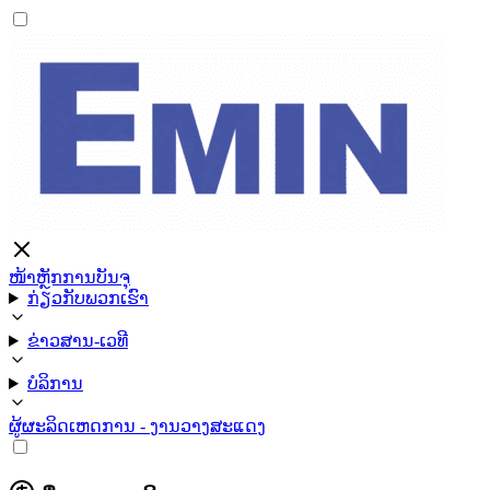
ໜ້າຫຼັກ
ການບັນຈຸ
ກ່ຽວກັບພວກເຮົາ
ຂ່າວສານ-ເວທີ
ບໍລິການ
ຜູ້ຜະລິດ
ເຫດການ - ງານວາງສະແດງ