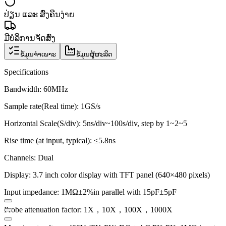
ປ່ຽນ ແລະ ສົ່ງຄືນງ່າຍ
ມີບໍລິການຈັດສົ່ງ
ຂໍ້ມູນຈຳເພາະ
ຂໍ້ມູນຜູ້ຜະລິດ
Specifications
Bandwidth: 60MHz
Sample rate(Real time): 1GS/s
Horizontal Scale(S/div): 5ns/div~100s/div, step by 1~2~5
Rise time (at input, typical): ≤5.8ns
Channels: Dual
Display: 3.7 inch color display with TFT panel (640×480 pixels)
Input impedance: 1MΩ±2%in parallel with 15pF±5pF
Probe attenuation factor: 1X，10X，100X，1000X