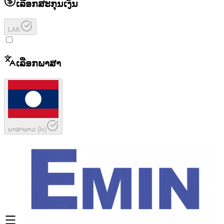
ເລືອກສະກຸນເງິນ
LAK
ເລືອກພາສາ
ພາສາລາວ
(
lo
)