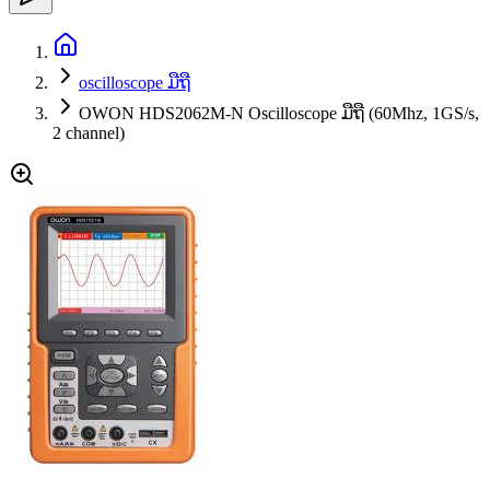
oscilloscope ມືຖື
OWON HDS2062M-N Oscilloscope ມືຖື (60Mhz, 1GS/s,
2 channel)