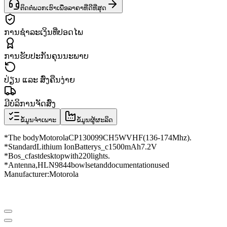
ຕິດຕໍ່ພວກເຮົາເພື່ອລາຄາທີ່ດີທີ່ສຸດ
ການຊຳລະເງິນທີ່ປອດໄພ
ການຮັບປະກັນຄຸນນະພາບ
ປ່ຽນ ແລະ ສົ່ງຄືນງ່າຍ
ມີບໍລິການຈັດສົ່ງ
ຂໍ້ມູນຈຳເພາະ
ຂໍ້ມູນຜູ້ຜະລິດ
*
The body
Motorola
CP1300
99CH
5W
VHF
(136
-
174Mhz
)
.
*
Standard
Lithium Ion
Battery
s_c
1500
mAh
7.2V
*
Bo
s_c
fast
desktop
with
220
lights
.
*
Antenna
,
HLN9844
bowl
set
and
documentation
used
Manufacturer
:
Motorola