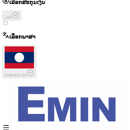
ເລືອກສະກຸນເງິນ
LAK
ເລືອກພາສາ
ພາສາລາວ
(
lo
)