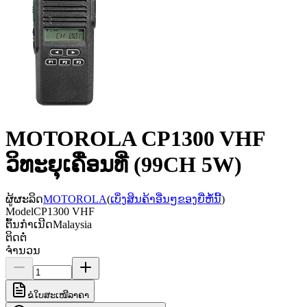
MOTOROLA CP1300 VHF
ວິທະຍຸເຄື່ອນທີ່ (99CH 5W)
ຜູ້ຜະລິດ
MOTOROLA
(
ເບິ່ງສິນຄ້າອື່ນໆຂອງຍີ່ຫໍ້ນີ້
)
Model
CP1300 VHF
ຕົ້ນກຳເນີດ
Malaysia
ຕິດຕໍ່
ຈຳນວນ
ຂໍໃບສະເໜີລາຄາ