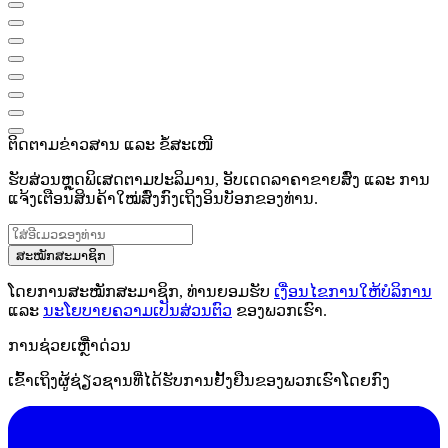
ຕິດຕາມຂ່າວສານ ແລະ ຂໍ້ສະເໜີ
ຮັບສ່ວນຫຼຸດພິເສດຕາມປະລິມານ, ອັບເດດລາຄາຂາຍສົ່ງ ແລະ ການ
ແຈ້ງເຕືອນສິນຄ້າໃໝ່ສົ່ງກົງເຖິງອິນບັອກຂອງທ່ານ.
ສະໝັກສະມາຊິກ
ໂດຍການສະໝັກສະມາຊິກ, ທ່ານຍອມຮັບ
ເງື່ອນໄຂການໃຫ້ບໍລິການ
ແລະ
ນະໂຍບາຍຄວາມເປັນສ່ວນຕົວ
ຂອງພວກເຮົາ.
ການຊ່ວຍເຫຼືໍາດ່ວນ
ເຂົ້າເຖິງຜູ້ຊ່ຽວຊານທີ່ໄດ້ຮັບການຢັ້ງຢືນຂອງພວກເຮົາໂດຍກົງ