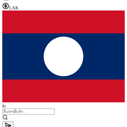
LAK
lo