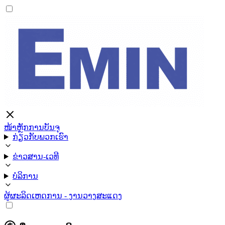
ໜ້າຫຼັກ
ການບັນຈຸ
ກ່ຽວກັບພວກເຮົາ
ຂ່າວສານ-ເວທີ
ບໍລິການ
ຜູ້ຜະລິດ
ເຫດການ - ງານວາງສະແດງ