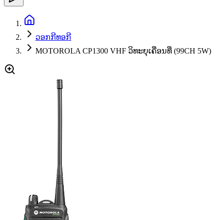
ວອກກີທອກີ
MOTOROLA CP1300 VHF ວິທະຍຸເຄື່ອນທີ່ (99CH 5W)