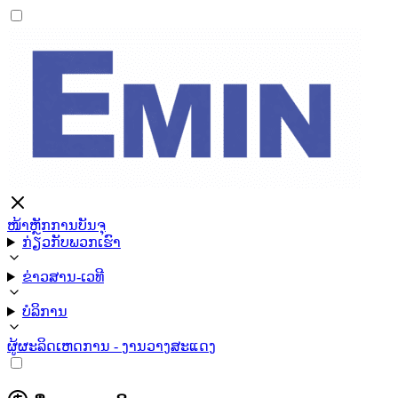
ໜ້າຫຼັກ
ການບັນຈຸ
ກ່ຽວກັບພວກເຮົາ
ຂ່າວສານ-ເວທີ
ບໍລິການ
ຜູ້ຜະລິດ
ເຫດການ - ງານວາງສະແດງ