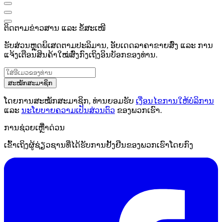
ຕິດຕາມຂ່າວສານ ແລະ ຂໍ້ສະເໜີ
ຮັບສ່ວນຫຼຸດພິເສດຕາມປະລິມານ, ອັບເດດລາຄາຂາຍສົ່ງ ແລະ ການ
ແຈ້ງເຕືອນສິນຄ້າໃໝ່ສົ່ງກົງເຖິງອິນບັອກຂອງທ່ານ.
ສະໝັກສະມາຊິກ
ໂດຍການສະໝັກສະມາຊິກ, ທ່ານຍອມຮັບ
ເງື່ອນໄຂການໃຫ້ບໍລິການ
ແລະ
ນະໂຍບາຍຄວາມເປັນສ່ວນຕົວ
ຂອງພວກເຮົາ.
ການຊ່ວຍເຫຼືໍາດ່ວນ
ເຂົ້າເຖິງຜູ້ຊ່ຽວຊານທີ່ໄດ້ຮັບການຢັ້ງຢືນຂອງພວກເຮົາໂດຍກົງ