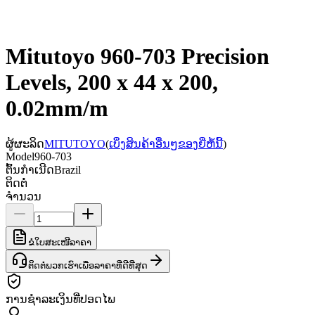
Mitutoyo 960-703 Precision
Levels, 200 x 44 x 200,
0.02mm/m
ຜູ້ຜະລິດ
MITUTOYO
(
ເບິ່ງສິນຄ້າອື່ນໆຂອງຍີ່ຫໍ້ນີ້
)
Model
960-703
ຕົ້ນກຳເນີດ
Brazil
ຕິດຕໍ່
ຈຳນວນ
ຂໍໃບສະເໜີລາຄາ
ຕິດຕໍ່ພວກເຮົາເພື່ອລາຄາທີ່ດີທີ່ສຸດ
ການຊຳລະເງິນທີ່ປອດໄພ