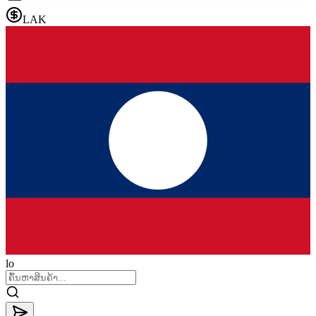
LAK
lo