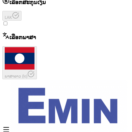
ເລືອກສະກຸນເງິນ
LAK
ເລືອກພາສາ
ພາສາລາວ
(
lo
)