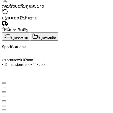
ການຮັບປະກັນຄຸນນະພາບ
ປ່ຽນ ແລະ ສົ່ງຄືນງ່າຍ
ມີບໍລິການຈັດສົ່ງ
ຂໍ້ມູນຈຳເພາະ
ຂໍ້ມູນຜູ້ຜະລິດ
Specifications
:
•
Accuracy
:
0.02mm
• Dimensions
:
200
x
44
x
200