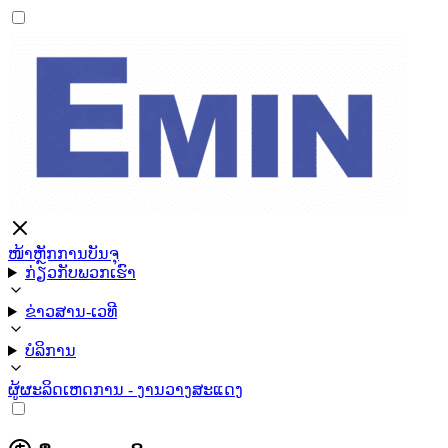
ໜ້າຫຼັກ
ການບັນຈຸ
ກ່ຽວກັບພວກເຮົາ
ຂ່າວສານ-ເວທີ
ບໍລິການ
ຜູ້ຜະລິດ
ເຫດການ - ງານວາງສະແດງ