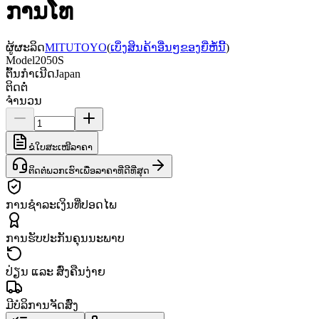
ການໂທ
ຜູ້ຜະລິດ
MITUTOYO
(
ເບິ່ງສິນຄ້າອື່ນໆຂອງຍີ່ຫໍ້ນີ້
)
Model
2050S
ຕົ້ນກຳເນີດ
Japan
ຕິດຕໍ່
ຈຳນວນ
ຂໍໃບສະເໜີລາຄາ
ຕິດຕໍ່ພວກເຮົາເພື່ອລາຄາທີ່ດີທີ່ສຸດ
ການຊຳລະເງິນທີ່ປອດໄພ
ການຮັບປະກັນຄຸນນະພາບ
ປ່ຽນ ແລະ ສົ່ງຄືນງ່າຍ
ມີບໍລິການຈັດສົ່ງ