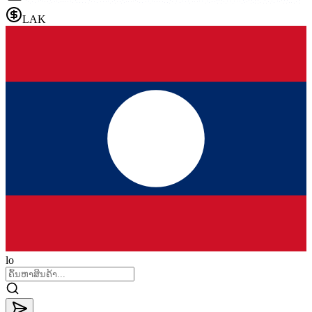
LAK
lo