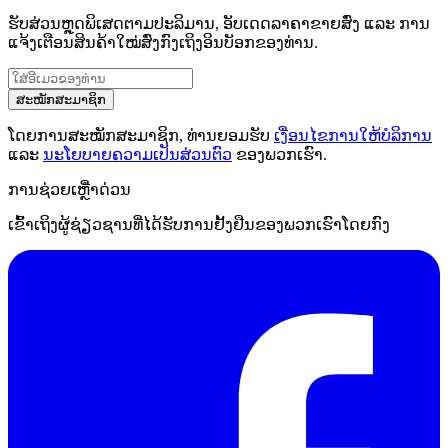
ຮັບສ່ວນຫຼຸດພິເສດຕາມປະລິມານ, ອັບເດດລາຄາຂາຍສົ່ງ ແລະ ການ
ແຈ້ງເຕືອນສິນຄ້າໃໝ່ສົ່ງກົງເຖິງອິນບັອກຂອງທ່ານ.
ສະໝັກສະມາຊິກ
ໂດຍການສະໝັກສະມາຊິກ, ທ່ານຍອມຮັບ
ເງື່ອນໄຂການໃຫ້ບໍລິການ
ແລະ
ນະໂຍບາຍຄວາມເປັນສ່ວນຕົວ
ຂອງພວກເຮົາ.
ການຊ່ວຍເຫຼືໍາດ່ວນ
ເຂົ້າເຖິງຜູ້ຊ່ຽວຊານທີ່ໄດ້ຮັບການຢັ້ງຢືນຂອງພວກເຮົາໂດຍກົງ