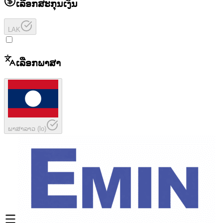
ເລືອກສະກຸນເງິນ
LAK
ເລືອກພາສາ
ພາສາລາວ
(
lo
)