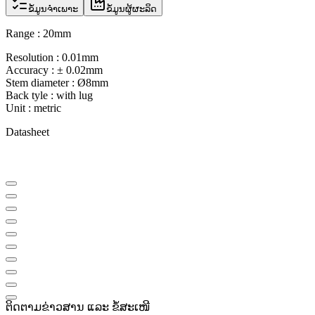
ຂໍ້ມູນຈຳເພາະ
ຂໍ້ມູນຜູ້ຜະລິດ
Range : 20mm
Resolution : 0.01mm
Accuracy : ± 0.02mm
Stem diameter : Ø8mm
Back tyle : with lug
Unit : metric
Datasheet
ຕິດຕາມຂ່າວສານ ແລະ ຂໍ້ສະເໜີ