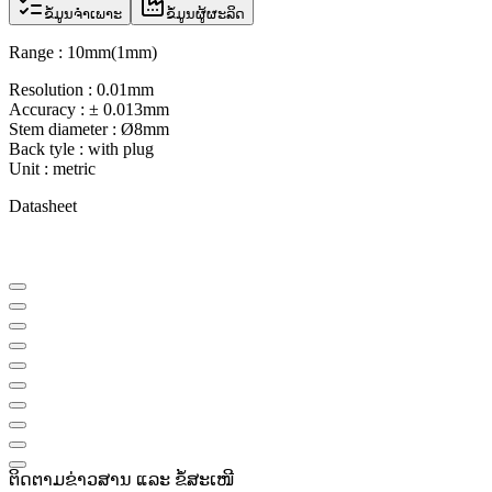
ຂໍ້ມູນຈຳເພາະ
ຂໍ້ມູນຜູ້ຜະລິດ
Range : 10mm(1mm)
Resolution : 0.01mm
Accuracy : ± 0.013mm
Stem diameter : Ø8mm
Back tyle : with plug
Unit : metric
Datasheet
ຕິດຕາມຂ່າວສານ ແລະ ຂໍ້ສະເໜີ