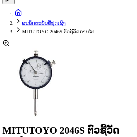
ຜະລິດຕະພັນທີ່ຢຸດເຊົາ
MITUTOYO 2046S ຕົວຊີ້ວັດການໂທ
MITUTOYO 2046S ຕົວຊີ້ວັດ