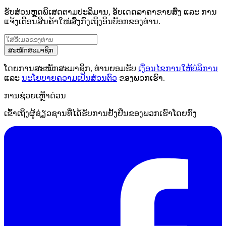
ຮັບສ່ວນຫຼຸດພິເສດຕາມປະລິມານ, ອັບເດດລາຄາຂາຍສົ່ງ ແລະ ການ
ແຈ້ງເຕືອນສິນຄ້າໃໝ່ສົ່ງກົງເຖິງອິນບັອກຂອງທ່ານ.
ສະໝັກສະມາຊິກ
ໂດຍການສະໝັກສະມາຊິກ, ທ່ານຍອມຮັບ
ເງື່ອນໄຂການໃຫ້ບໍລິການ
ແລະ
ນະໂຍບາຍຄວາມເປັນສ່ວນຕົວ
ຂອງພວກເຮົາ.
ການຊ່ວຍເຫຼືໍາດ່ວນ
ເຂົ້າເຖິງຜູ້ຊ່ຽວຊານທີ່ໄດ້ຮັບການຢັ້ງຢືນຂອງພວກເຮົາໂດຍກົງ