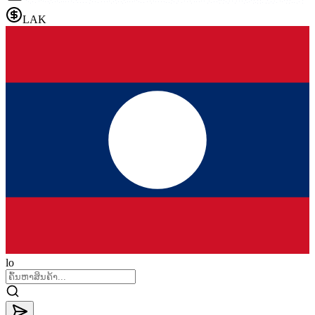
LAK
lo