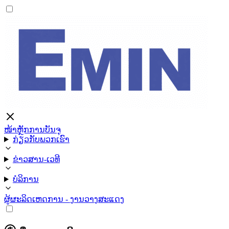
ໜ້າຫຼັກ
ການບັນຈຸ
ກ່ຽວກັບພວກເຮົາ
ຂ່າວສານ-ເວທີ
ບໍລິການ
ຜູ້ຜະລິດ
ເຫດການ - ງານວາງສະແດງ