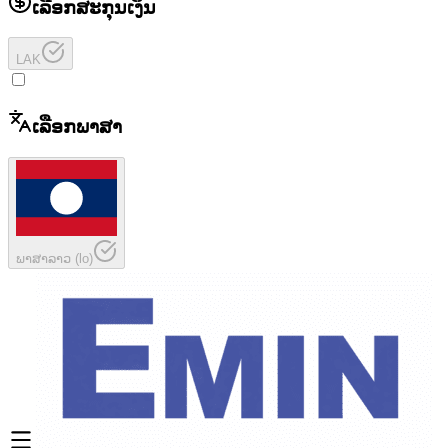
ເລືອກສະກຸນເງິນ
LAK
ເລືອກພາສາ
ພາສາລາວ
(
lo
)