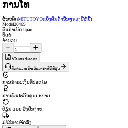
ການໂທ
ຜູ້ຜະລິດ
MITUTOYO
(
ເບິ່ງສິນຄ້າອື່ນໆຂອງຍີ່ຫໍ້ນີ້
)
Model
2046S
ຕົ້ນກຳເນີດ
Japan
ຕິດຕໍ່
ຈຳນວນ
ຂໍໃບສະເໜີລາຄາ
ຕິດຕໍ່ພວກເຮົາເພື່ອລາຄາທີ່ດີທີ່ສຸດ
ການຊຳລະເງິນທີ່ປອດໄພ
ການຮັບປະກັນຄຸນນະພາບ
ປ່ຽນ ແລະ ສົ່ງຄືນງ່າຍ
ມີບໍລິການຈັດສົ່ງ