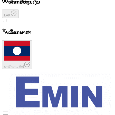
ເລືອກສະກຸນເງິນ
LAK
ເລືອກພາສາ
ພາສາລາວ
(
lo
)