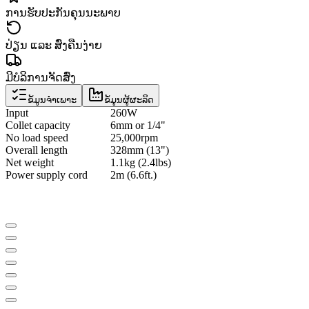
ການຮັບປະກັນຄຸນນະພາບ
ປ່ຽນ ແລະ ສົ່ງຄືນງ່າຍ
ມີບໍລິການຈັດສົ່ງ
ຂໍ້ມູນຈຳເພາະ
ຂໍ້ມູນຜູ້ຜະລິດ
Input
260W
Collet capacity
6mm or 1/4"
No load speed
25,000rpm
Overall length
328mm (13")
Net weight
1.1kg (2.4lbs)
Power supply cord
2m (6.6ft.)