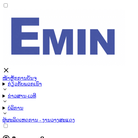
ໜ້າຫຼັກ
ການບັນຈຸ
ກ່ຽວກັບພວກເຮົາ
ຂ່າວສານ-ເວທີ
ບໍລິການ
ຜູ້ຜະລິດ
ເຫດການ - ງານວາງສະແດງ