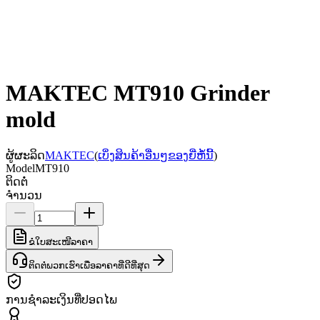
MAKTEC MT910 Grinder
mold
ຜູ້ຜະລິດ
MAKTEC
(
ເບິ່ງສິນຄ້າອື່ນໆຂອງຍີ່ຫໍ້ນີ້
)
Model
MT910
ຕິດຕໍ່
ຈຳນວນ
ຂໍໃບສະເໜີລາຄາ
ຕິດຕໍ່ພວກເຮົາເພື່ອລາຄາທີ່ດີທີ່ສຸດ
ການຊຳລະເງິນທີ່ປອດໄພ