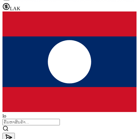
LAK
lo