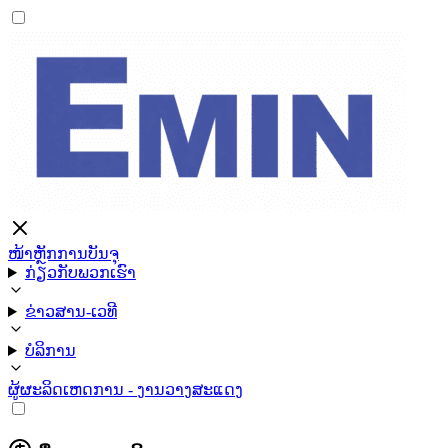
ໜ້າຫຼັກ
ການບັນຈຸ
ກ່ຽວກັບພວກເຮົາ
ຂ່າວສານ-ເວທີ
ບໍລິການ
ຜູ້ຜະລິດ
ເຫດການ - ງານວາງສະແດງ