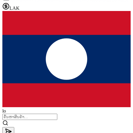
LAK
lo