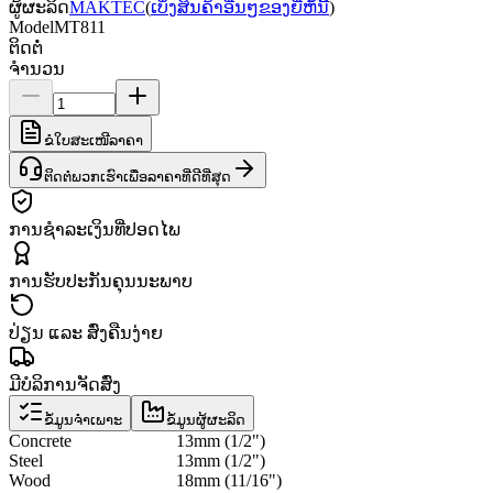
ຜູ້ຜະລິດ
MAKTEC
(
ເບິ່ງສິນຄ້າອື່ນໆຂອງຍີ່ຫໍ້ນີ້
)
Model
MT811
ຕິດຕໍ່
ຈຳນວນ
ຂໍໃບສະເໜີລາຄາ
ຕິດຕໍ່ພວກເຮົາເພື່ອລາຄາທີ່ດີທີ່ສຸດ
ການຊຳລະເງິນທີ່ປອດໄພ
ການຮັບປະກັນຄຸນນະພາບ
ປ່ຽນ ແລະ ສົ່ງຄືນງ່າຍ
ມີບໍລິການຈັດສົ່ງ
ຂໍ້ມູນຈຳເພາະ
ຂໍ້ມູນຜູ້ຜະລິດ
Concrete
13mm (1/2")
Steel
13mm (1/2")
Wood
18mm (11/16")