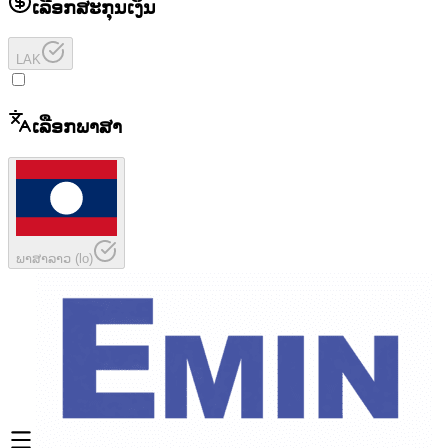
ເລືອກສະກຸນເງິນ
LAK
ເລືອກພາສາ
ພາສາລາວ
(
lo
)