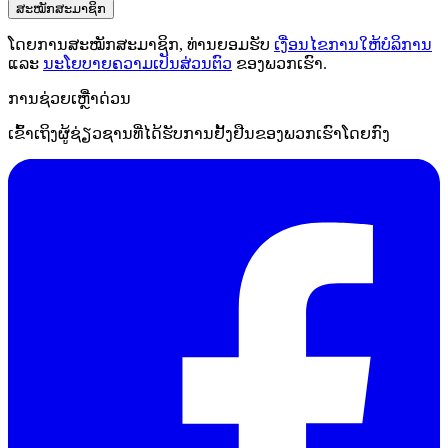
ສະໝັກສະມາຊິກ
ໂດຍການສະໝັກສະມາຊິກ, ທ່ານຍອມຮັບ
ເງື່ອນໄຂການໃຫ້ບໍລິການ
ແລະ
ນະໂຍບາຍຄວາມເປັນສ່ວນຕົວ
ຂອງພວກເຮົາ.
ການຊ່ວຍເຫຼືໍາດ່ວນ
ເຂົ້າເຖິງຜູ້ຊ່ຽວຊານທີ່ໄດ້ຮັບການຢັ້ງຢືນຂອງພວກເຮົາໂດຍກົງ