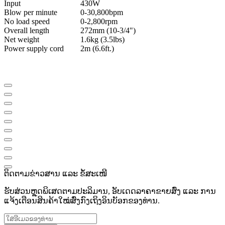
Input
430W
Blow per minute
0-30,800bpm
No load speed
0-2,800rpm
Overall length
272mm (10-3/4")
Net weight
1.6kg (3.5lbs)
Power supply cord
2m (6.6ft.)
ຕິດຕາມຂ່າວສານ ແລະ ຂໍ້ສະເໜີ
ຮັບສ່ວນຫຼຸດພິເສດຕາມປະລິມານ, ອັບເດດລາຄາຂາຍສົ່ງ ແລະ ການ
ແຈ້ງເຕືອນສິນຄ້າໃໝ່ສົ່ງກົງເຖິງອິນບັອກຂອງທ່ານ.