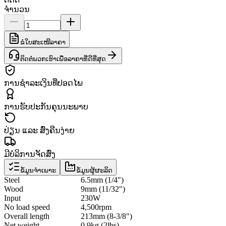
ຈຳນວນ
ຂໍໃບສະເໜີລາຄາ
ຕິດຕໍ່ພວກເຮົາເພື່ອລາຄາທີ່ດີທີ່ສຸດ
ການຊຳລະເງິນທີ່ປອດໄພ
ການຮັບປະກັນຄຸນນະພາບ
ປ່ຽນ ແລະ ສົ່ງຄືນງ່າຍ
ມີບໍລິການຈັດສົ່ງ
ຂໍ້ມູນຈຳເພາະ
ຂໍ້ມູນຜູ້ຜະລິດ
Steel
6.5mm (1/4")
Wood
9mm (11/32")
Input
230W
No load speed
4,500rpm
Overall length
213mm (8-3/8")
Net weight
0.9kg (2lbs)