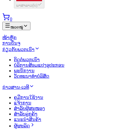
ພາສາລາວ
(
lo
)
0
ໝວດໝູ່
ໜ້າຫຼັກ
ການບັນຈຸ
ກ່ຽວກັບພວກເຮົາ
ຕິດຕໍ່ພວກເຮົາ
ບໍລິການສ້ອມແປງອຸປະກອນ
ພະນັກງານ
ວັດທະນາທຳບໍລິສັດ
ຂ່າວສານ-ເວທີ
ຄູມືການໃຊ້ງານ
ແຈ້ງການ
ສຳລັບຜູ້ສະໜອງ
ສຳລັບລູກຄ້າ
ແນະນຳສິນຄ້າ
ຜູ້ຜະລິດ