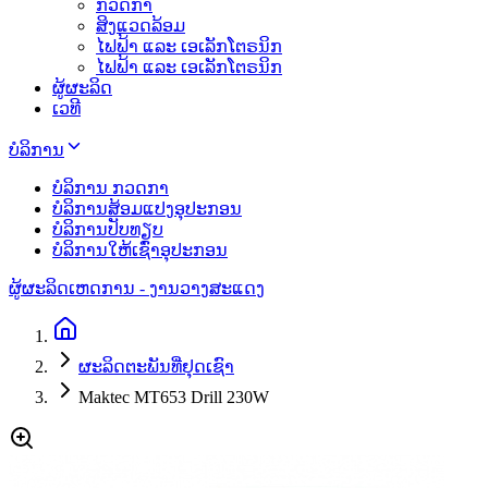
ກວດກາ
ສິງແວດລ້ອມ
ໄຟຟ້າ ແລະ ເອເລັກໂຕຣນິກ
ໄຟຟ້າ ແລະ ເອເລັກໂຕຣນິກ
ຜູ້ຜະລິດ
ເວທີ
ບໍລິການ
ບໍລິການ ກວດກາ
ບໍລິການສ້ອມແປງອຸປະກອນ
ບໍລິການປັບທຽບ
ບໍລິການໃຫ້ເຊົ່າອຸປະກອນ
ຜູ້ຜະລິດ
ເຫດການ - ງານວາງສະແດງ
ຜະລິດຕະພັນທີ່ຢຸດເຊົາ
Maktec MT653 Drill 230W