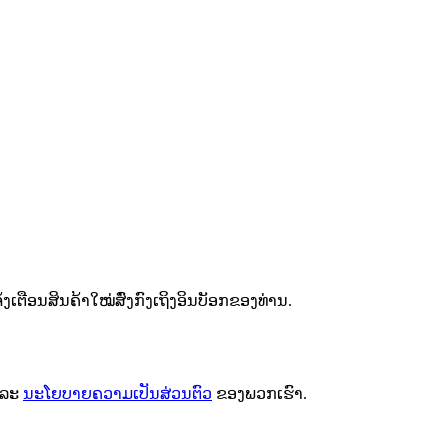
ຕືອນສິນຄ້າໃໝ່ສົ່ງກົງເຖິງອິນບັອກຂອງທ່ານ.
ລະ
ນະໂຍບາຍຄວາມເປັນສ່ວນຕົວ
ຂອງພວກເຮົາ.