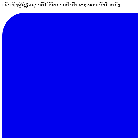
ເຂົ້າເຖິງຜູ້ຊ່ຽວຊານທີ່ໄດ້ຮັບການຢັ້ງຢືນຂອງພວກເຮົາໂດຍກົງ