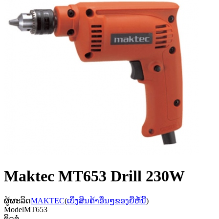
Maktec MT653 Drill 230W
ຜູ້ຜະລິດ
MAKTEC
(
ເບິ່ງສິນຄ້າອື່ນໆຂອງຍີ່ຫໍ້ນີ້
)
Model
MT653
ຕິດຕໍ່