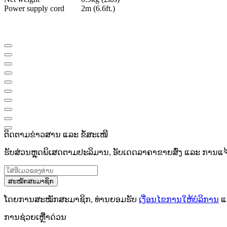
Power supply cord
2m (6.6ft.)
ຕິດຕາມຂ່າວສານ ແລະ ຂໍ້ສະເໜີ
ຮັບສ່ວນຫຼຸດພິເສດຕາມປະລິມານ, ອັບເດດລາຄາຂາຍສົ່ງ ແລະ ການແຈ້ງເ
ສະໝັກສະມາຊິກ
ໂດຍການສະໝັກສະມາຊິກ, ທ່ານຍອມຮັບ
ເງື່ອນໄຂການໃຫ້ບໍລິການ
ແ
ການຊ່ວຍເຫຼືໍາດ່ວນ