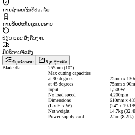
ການຊຳລະເງິນທີ່ປອດໄພ
ການຮັບປະກັນຄຸນນະພາບ
ປ່ຽນ ແລະ ສົ່ງຄືນງ່າຍ
ມີບໍລິການຈັດສົ່ງ
ຂໍ້ມູນຈຳເພາະ
ຂໍ້ມູນຜູ້ຜະລິດ
Blade dia.
255mm (10")
Max cutting capacities
at 90 degrees
75mm x 130m
at 45 degrees
75mm x 90mm
Input
1,500W
No load speed
4,200rpm
Dimensions
610mm x 48
(L x H x W)
(24" x 19-1/8
Net weight
14.7kg (32.4
Power supply cord
2.5m (8.2ft.)