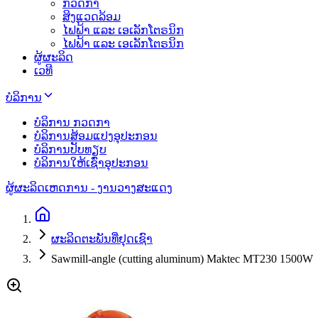
ກວດກາ
ສິງແວດລ້ອມ
ໄຟຟ້າ ແລະ ເອເລັກໂຕຣນິກ
ໄຟຟ້າ ແລະ ເອເລັກໂຕຣນິກ
ຜູ້ຜະລິດ
ເວທີ
ບໍລິການ
ບໍລິການ ກວດກາ
ບໍລິການສ້ອມແປງອຸປະກອນ
ບໍລິການປັບທຽບ
ບໍລິການໃຫ້ເຊົ່າອຸປະກອນ
ຜູ້ຜະລິດ
ເຫດການ - ງານວາງສະແດງ
ຜະລິດຕະພັນທີ່ຢຸດເຊົາ
Sawmill-angle (cutting aluminum) Maktec MT230 1500W