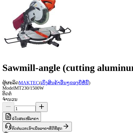
Sawmill-angle (cutting alumi
ຜູ້ຜະລິດ
MAKTEC
(
ເບິ່ງສິນຄ້າອື່ນໆຂອງຍີ່ຫໍ້ນີ້
)
Model
MT230/1500W
ຕິດຕໍ່
ຈຳນວນ
ຂໍໃບສະເໜີລາຄາ
ຕິດຕໍ່ພວກເຮົາເພື່ອລາຄາທີ່ດີທີ່ສຸດ