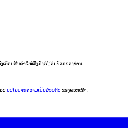
ຕືອນສິນຄ້າໃໝ່ສົ່ງກົງເຖິງອິນບັອກຂອງທ່ານ.
ລະ
ນະໂຍບາຍຄວາມເປັນສ່ວນຕົວ
ຂອງພວກເຮົາ.