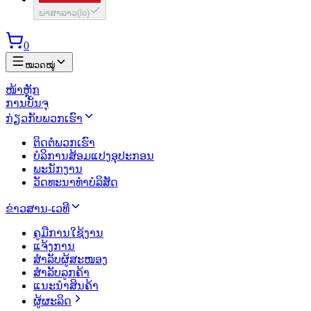
ພາສາລາວ
(
lo
)
0
ໝວດໝູ່
ໜ້າຫຼັກ
ການບັນຈຸ
ກ່ຽວກັບພວກເຮົາ
ຕິດຕໍ່ພວກເຮົາ
ບໍລິການສ້ອມແປງອຸປະກອນ
ພະນັກງານ
ວັດທະນາທຳບໍລິສັດ
ຂ່າວສານ-ເວທີ
ຄູມືການໃຊ້ງານ
ແຈ້ງການ
ສຳລັບຜູ້ສະໜອງ
ສຳລັບລູກຄ້າ
ແນະນຳສິນຄ້າ
ຜູ້ຜະລິດ