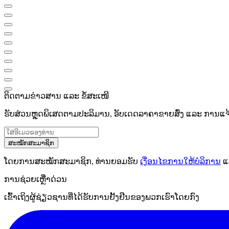
ຕິດຕາມຂ່າວສານ ແລະ ຂໍ້ສະເໜີ
ຮັບສ່ວນຫຼຸດພິເສດຕາມປະລິມານ, ອັບເດດລາຄາຂາຍສົ່ງ ແລະ ການແຈ້ງເ
ສະໝັກສະມາຊິກ
ໂດຍການສະໝັກສະມາຊິກ, ທ່ານຍອມຮັບ
ເງື່ອນໄຂການໃຫ້ບໍລິການ
ແ
ການຊ່ວຍເຫຼືໍາດ່ວນ
ເຂົ້າເຖິງຜູ້ຊ່ຽວຊານທີ່ໄດ້ຮັບການຢັ້ງຢືນຂອງພວກເຮົາໂດຍກົງ