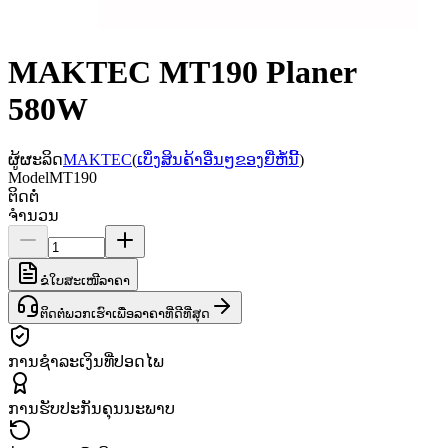
MAKTEC MT190 Planer
580W
ຜູ້ຜະລິດ
MAKTEC
(
ເບິ່ງສິນຄ້າອື່ນໆຂອງຍີ່ຫໍ້ນີ້
)
Model
MT190
ຕິດຕໍ່
ຈຳນວນ
ຂໍໃບສະເໜີລາຄາ
ຕິດຕໍ່ພວກເຮົາເພື່ອລາຄາທີ່ດີທີ່ສຸດ
ການຊຳລະເງິນທີ່ປອດໄພ
ການຮັບປະກັນຄຸນນະພາບ