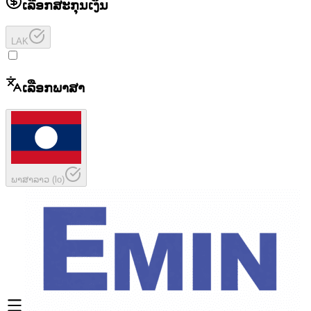
ເລືອກສະກຸນເງິນ
LAK
ເລືອກພາສາ
ພາສາລາວ
(
lo
)