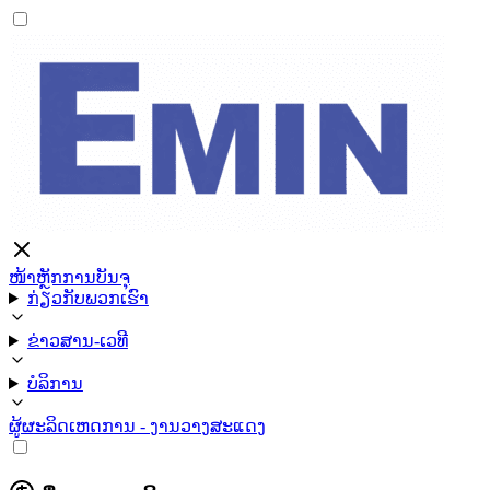
ໜ້າຫຼັກ
ການບັນຈຸ
ກ່ຽວກັບພວກເຮົາ
ຂ່າວສານ-ເວທີ
ບໍລິການ
ຜູ້ຜະລິດ
ເຫດການ - ງານວາງສະແດງ