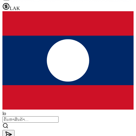
LAK
lo