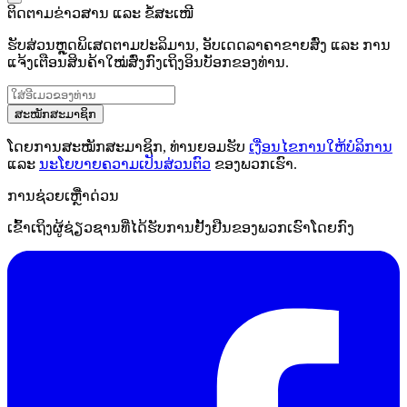
ຕິດຕາມຂ່າວສານ ແລະ ຂໍ້ສະເໜີ
ຮັບສ່ວນຫຼຸດພິເສດຕາມປະລິມານ, ອັບເດດລາຄາຂາຍສົ່ງ ແລະ ການ
ແຈ້ງເຕືອນສິນຄ້າໃໝ່ສົ່ງກົງເຖິງອິນບັອກຂອງທ່ານ.
ສະໝັກສະມາຊິກ
ໂດຍການສະໝັກສະມາຊິກ, ທ່ານຍອມຮັບ
ເງື່ອນໄຂການໃຫ້ບໍລິການ
ແລະ
ນະໂຍບາຍຄວາມເປັນສ່ວນຕົວ
ຂອງພວກເຮົາ.
ການຊ່ວຍເຫຼືໍາດ່ວນ
ເຂົ້າເຖິງຜູ້ຊ່ຽວຊານທີ່ໄດ້ຮັບການຢັ້ງຢືນຂອງພວກເຮົາໂດຍກົງ