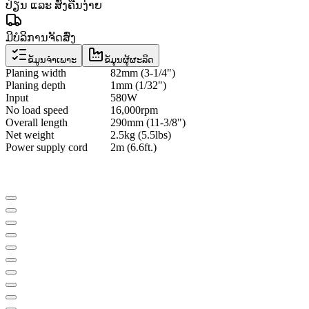
ປ່ຽນ ແລະ ສົ່ງຄືນງ່າຍ
ມີບໍລິການຈັດສົ່ງ
ຂໍ້ມູນຈຳເພາະ
ຂໍ້ມູນຜູ້ຜະລິດ
Planing width
82mm (3-1/4")
Planing depth
1mm (1/32")
Input
580W
No load speed
16,000rpm
Overall length
290mm (11-3/8")
Net weight
2.5kg (5.5lbs)
Power supply cord
2m (6.6ft.)