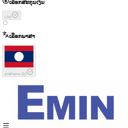
ເລືອກສະກຸນເງິນ
LAK
ເລືອກພາສາ
ພາສາລາວ
(
lo
)