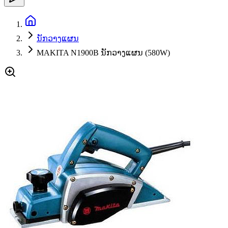
ນັກວາງແຜນ
MAKITA N1900B ນັກວາງແຜນ (580W)