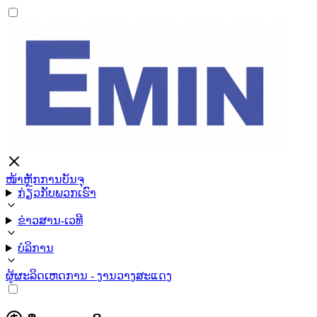
ໜ້າຫຼັກ
ການບັນຈຸ
ກ່ຽວກັບພວກເຮົາ
ຂ່າວສານ-ເວທີ
ບໍລິການ
ຜູ້ຜະລິດ
ເຫດການ - ງານວາງສະແດງ