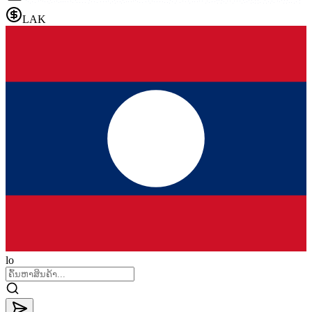
LAK
lo