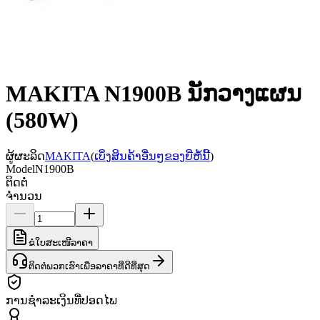
MAKITA N1900B ນັກວາງແຜນ
(580W)
ຜູ້ຜະລິດ
MAKITA
(
ເບິ່ງສິນຄ້າອື່ນໆຂອງຍີ່ຫໍ້ນີ້
)
Model
N1900B
ຕິດຕໍ່
ຈຳນວນ
ຂໍໃບສະເໜີລາຄາ
ຕິດຕໍ່ພວກເຮົາເພື່ອລາຄາທີ່ດີທີ່ສຸດ
ການຊຳລະເງິນທີ່ປອດໄພ