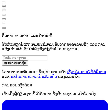
ຕິດຕາມຂ່າວສານ ແລະ ຂໍ້ສະເໜີ
ຮັບສ່ວນຫຼຸດພິເສດຕາມປະລິມານ, ອັບເດດລາຄາຂາຍສົ່ງ ແລະ ການ
ແຈ້ງເຕືອນສິນຄ້າໃໝ່ສົ່ງກົງເຖິງອິນບັອກຂອງທ່ານ.
ສະໝັກສະມາຊິກ
ໂດຍການສະໝັກສະມາຊິກ, ທ່ານຍອມຮັບ
ເງື່ອນໄຂການໃຫ້ບໍລິການ
ແລະ
ນະໂຍບາຍຄວາມເປັນສ່ວນຕົວ
ຂອງພວກເຮົາ.
ການຊ່ວຍເຫຼືໍາດ່ວນ
ເຂົ້າເຖິງຜູ້ຊ່ຽວຊານທີ່ໄດ້ຮັບການຢັ້ງຢືນຂອງພວກເຮົາໂດຍກົງ