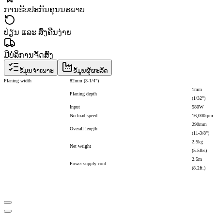
ການຮັບປະກັນຄຸນນະພາບ
ປ່ຽນ ແລະ ສົ່ງຄືນງ່າຍ
ມີບໍລິການຈັດສົ່ງ
ຂໍ້ມູນຈຳເພາະ
ຂໍ້ມູນຜູ້ຜະລິດ
Planing width
82mm (3-1/4")
1mm
Planing depth
(1/32")
Input
580W
No load speed
16,000rpm
290mm
Overall length
(11-3/8")
2.5kg
Net weight
(5.5lbs)
2.5m
Power supply cord
(8.2ft.)